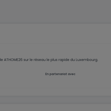
ier ? Le Bureau immobilier HEKTAR met à votre disposition u
fessionnelles ainsi qu'un service sur mesure afin de valor
code ATHOME26 sur le réseau le plus rapide du Luxembourg.
En partenariat avec