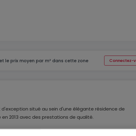
et le prix moyen par m² dans cette zone
Connectez-v
'exception situé au sein d'une élégante résidence de
 en 2013 avec des prestations de qualité.
 de l'ancien et le confort contemporain, dans un