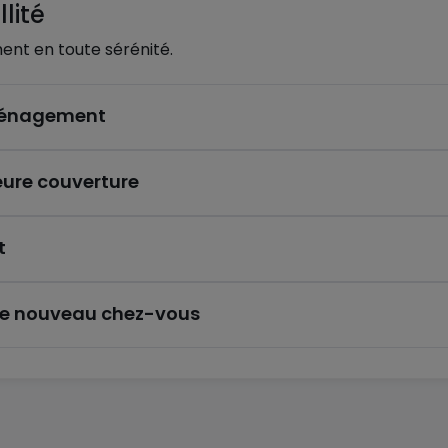
lité
ent en toute sérénité.
éménagement
eure couverture
t
re nouveau chez-vous