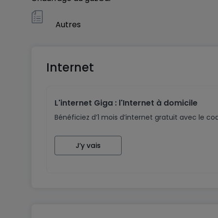
Vous souhaitez vendre ou louer un bien immobil
Autres
accompagnement personnalisé, des annonces pro
votre bien comme il le mérite.
Internet
L'internet Giga : l'Internet à domicile
Bénéficiez d’1 mois d’internet gratuit avec le 
J’y vais