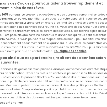
lisons des Cookies pour vous aider à trouver rapidement et
e de la Pétrusse. Luminosité, volumes généreux et atmosphè
ment le bien de vos rêves.
ie unique, au coeur de l'un des quartiers les plus recherché
os
1015
partenaires stockons et accédons à des données personnelles, telles
navigation ou des identifiants uniques, sur votre appareil. Si vous sélection
echnologies de suivi prendront en charge les finalités affichées dans la sectio
aires traitons des données pour fournir ». Si vous choisissez Continuer sans 
e réception d'environ 53 m², baigné de lumière naturelle et
tirez votre consentement, elles seront désactivées. Si les technologies de sui
s, il est possible que certains contenus et annonces qui vous sont présentés
chaleur et convivialité à l'ensemble.
ents pour vous. Vous pouvez faire réapparaître ce menu pour modifier vos choi
tre consentement à tout moment en cliquant sur le lien Gérer les paramètres e
ue vous avez fait aurons un effet sur notre ou nos Site Web. Pour plus d’inform
arque Bulthaup et équipée d'électroménagers Miele, séduit p
us à notre politique de confidentialité.
Politique des cookies
Réf
atHome
91
té de ses finitions. Une arrière-cuisine / buanderie d'environ 
Réf
Agence
pes ainsi que nos partenaires, traitent des données selon 
 suivantes :
nge et un sèche-linge, vient compléter cet espace.
es données de géolocalisation précises. Analyser activement les caractéristiq
pour l’identification. Créer des profils de contenus personnalisés. Utiliser des
14 m² complète ce niveau et offre un cadre idéal pour le
ur sélectionner la publicité. Stocker et/ou accéder à des informations sur un a
 pour la publicité personnalisée. Utiliser des profils pour sélectionner des con
selon vos besoins.
és. Mesurer la performance des contenus. Utiliser des profils pour sélectionn
 personnalisées. Comprendre les publics par le biais de statistiques ou de co
ovenant de différentes sources. Mesurer la performance des publicités. Dével
de la Pétrusse permet de profiter de la lumière matinale, tan
es services. Utiliser des données limitées pour sélectionner le contenu.
ée de la Pétrusse invite à des moments de détente dans un
nos partenaires