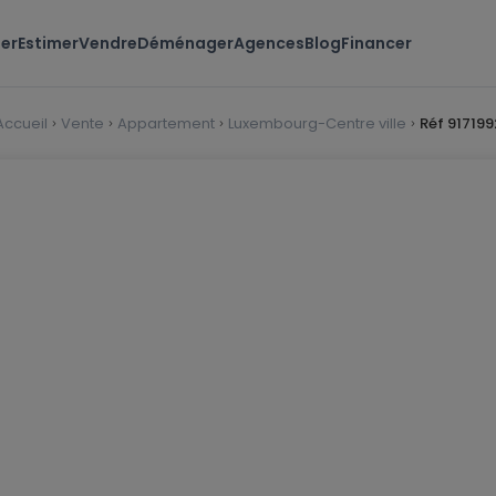
er
Estimer
Vendre
Déménager
Agences
Blog
Financer
Accueil
Vente
Appartement
Luxembourg-Centre ville
Réf 917199