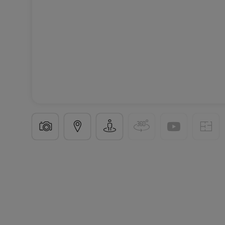
Duplex
3 chambres
à
Luxembourg-Centre ville
2
182
m²
3