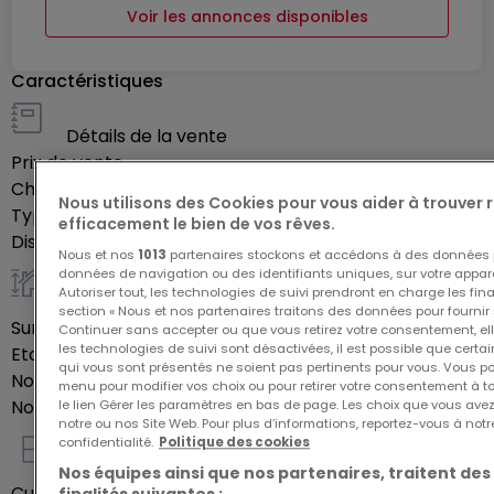
Voir les annonces disponibles
Caractéristiques
Détails de la vente
Prix de vente
-
Charges mensuelles
80 €
Nous utilisons des Cookies pour vous aider à trouver
Type de mandat
Exclusif
efficacement le bien de vos rêves.
Disponibilité
Immédiatement
Nous et nos
1013
partenaires stockons et accédons à des données p
données de navigation ou des identifiants uniques, sur votre appare
Autoriser tout, les technologies de suivi prendront en charge les fin
Général
section « Nous et nos partenaires traitons des données pour fournir 
Surface habitable
63,31
m²
Continuer sans accepter ou que vous retirez votre consentement, ell
les technologies de suivi sont désactivées, il est possible que cer
Etage du bien
1
qui vous sont présentés ne soient pas pertinents pour vous. Vous po
Nombre de pièces
7
menu pour modifier vos choix ou pour retirer votre consentement à 
Nombre de chambres
1
le lien Gérer les paramètres en bas de page. Les choix que vous avez
notre ou nos Site Web. Pour plus d’informations, reportez-vous à notr
confidentialité.
Politique des cookies
Intérieur
Nos équipes ainsi que nos partenaires, traitent des
Cuisine équipée
Oui