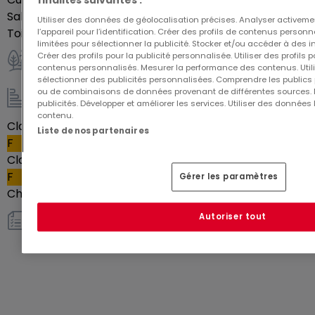
finalités suivantes :
Salles de douche
1
Utiliser des données de géolocalisation précises. Analyser activeme
Toilettes séparées
1
l’appareil pour l’identification. Créer des profils de contenus person
limitées pour sélectionner la publicité. Stocker et/ou accéder à des i
Créer des profils pour la publicité personnalisée. Utiliser des profils
contenus personnalisés. Mesurer la performance des contenus. Utilis
Extérieur
sélectionner des publicités personnalisées. Comprendre les publics p
ou de combinaisons de données provenant de différentes sources.
publicités. Développer et améliorer les services. Utiliser des données 
Energie / Chauffage
contenu.
Classe énergétique
Liste de nos partenaires
F
Classe d'isolation thermique
F
Gérer les paramètres
Chauffage au fioul
Oui
Autoriser tout
Autres