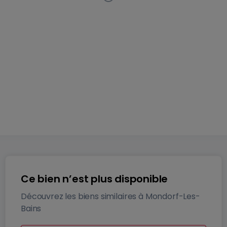
Appartement
1 chambre
à
Mondorf-Les-Bains
Cette
annonce a été retirée du marché
63
m²
1
1
Ce bien n’est plus disponible
Découvrez les biens similaires à Mondorf-Les-
Bains