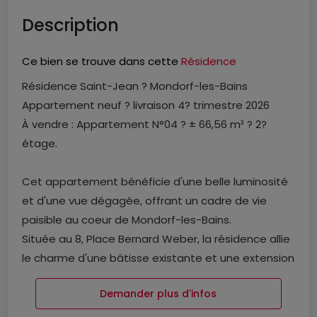
Description
Ce bien se trouve dans cette
Résidence
Résidence Saint-Jean ? Mondorf-les-Bains
Appartement neuf ? livraison 4? trimestre 2026
À vendre : Appartement N°04 ? ± 66,56 m² ? 2?
étage.
Cet appartement bénéficie d'une belle luminosité
et d'une vue dégagée, offrant un cadre de vie
paisible au coeur de Mondorf-les-Bains.
Située au 8, Place Bernard Weber, la résidence allie
le charme d'une bâtisse existante et une extension
contemporaine aux finitions soignées.
Demander plus d'infos
Dès l'entrée, la clarté des volumes séduit : séjour
lumineux avec cuisine ouverte, hauteur sous