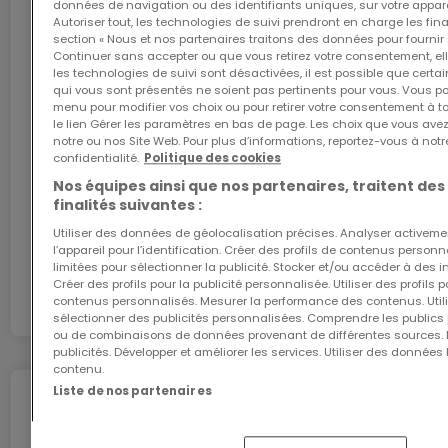
données de navigation ou des identifiants uniques, sur votre appare
Autoriser tout, les technologies de suivi prendront en charge les fin
section « Nous et nos partenaires traitons des données pour fournir 
Continuer sans accepter ou que vous retirez votre consentement, ell
L'internet Giga : l'Internet à domicile
les technologies de suivi sont désactivées, il est possible que cer
qui vous sont présentés ne soient pas pertinents pour vous. Vous po
Bénéficiez d’1 mois d’internet gratuit avec le code
menu pour modifier vos choix ou pour retirer votre consentement à 
ATHOME26 sur le réseau le plus rapide du
le lien Gérer les paramètres en bas de page. Les choix que vous avez
Luxembourg.
notre ou nos Site Web. Pour plus d’informations, reportez-vous à notr
confidentialité.
Politique des cookies
Nos équipes ainsi que nos partenaires, traitent des
J’y vais
finalités suivantes :
Utiliser des données de géolocalisation précises. Analyser activeme
En partenariat avec
l’appareil pour l’identification. Créer des profils de contenus person
limitées pour sélectionner la publicité. Stocker et/ou accéder à des i
Créer des profils pour la publicité personnalisée. Utiliser des profils
contenus personnalisés. Mesurer la performance des contenus. Utilis
sélectionner des publicités personnalisées. Comprendre les publics p
ou de combinaisons de données provenant de différentes sources.
publicités. Développer et améliorer les services. Utiliser des données 
contenu.
Liste de nos partenaires
Déménagez en toute
tranquillité