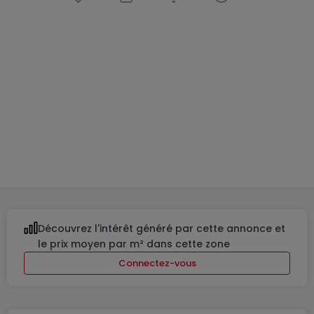
Appartement
1 chambre
à
Mondorf-Les-
Bains
595 000 €
67
m²
1
1
Découvrez l'intérêt généré par cette annonce et
le prix moyen par m² dans cette zone
Connectez-vous