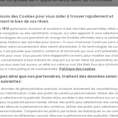
 avec grandes terrasses.
lisons des Cookies pour vous aider à trouver rapidement et
ndez-vous puisque 12 appartements sur 17 sont d'ores et dé
ment le bien de vos rêves.
rcialisée, confirmant l'attractivité du projet et la confianc
os
1013
partenaires stockons et accédons à des données personnelles, telles
navigation ou des identifiants uniques, sur votre appareil. Si vous sélection
echnologies de suivi prendront en charge les finalités affichées dans la sectio
aires traitons des données pour fournir ». Si vous choisissez Continuer sans 
tirez votre consentement, elles seront désactivées. Si les technologies de sui
 Differdange, SERENIA a été pensée pour offrir un cadre de 
s, il est possible que certains contenus et annonces qui vous sont présentés
ents pour vous. Vous pouvez faire réapparaître ce menu pour modifier vos choi
ction.
Réf
atHome
91
tre consentement à tout moment en cliquant sur le lien Gérer les paramètres e
ue vous avez fait aurons un effet sur notre ou nos Site Web. Pour plus d’inform
us à notre politique de confidentialité.
Politique des cookies
associée à des matériaux soigneusement sélectionnés et à
pes ainsi que nos partenaires, traitent des données selon 
caractère raffiné et intemporel.
 suivantes :
es données de géolocalisation précises. Analyser activement les caractéristiq
ité naturelle exceptionnelle et mettent en valeur des espac
pour l’identification. Créer des profils de contenus personnalisés. Utiliser des
ur sélectionner la publicité. Stocker et/ou accéder à des informations sur un a
ntes d'une clientèle exigeante.
 pour la publicité personnalisée. Utiliser des profils pour sélectionner des con
és. Mesurer la performance des contenus. Utiliser des profils pour sélectionn
 personnalisées. Comprendre les publics par le biais de statistiques ou de co
optimisée privilégiant le confort, la fonctionnalité et le b
ovenant de différentes sources. Mesurer la performance des publicités. Dével