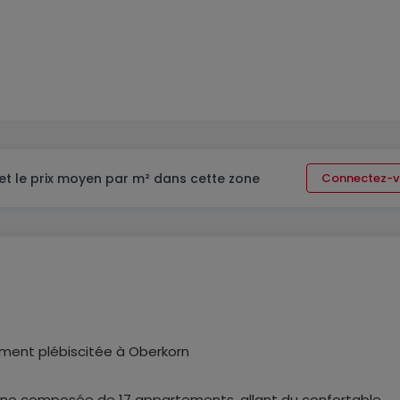
et le prix moyen par m² dans cette zone
Connectez-v
ement plébiscitée à Oberkorn
ine composée de 17 appartements, allant du confortable