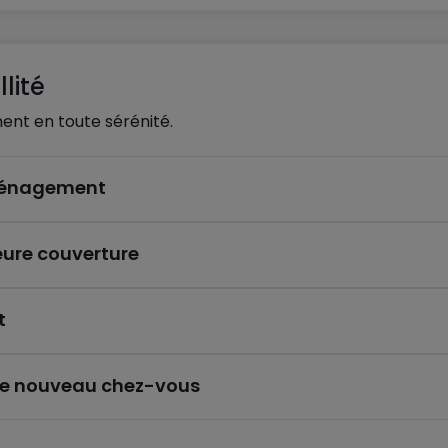
lité
ent en toute sérénité.
éménagement
eure couverture
t
re nouveau chez-vous