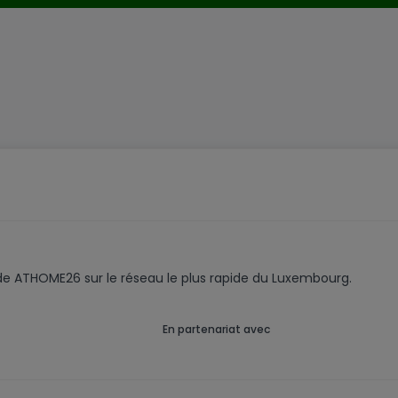
es à l'achat
nsports
sidence qui rencontre déjà un véritable succès commercial.
plans, les prix et les disponibilités restantes.
code ATHOME26 sur le réseau le plus rapide du Luxembourg.
En partenariat avec