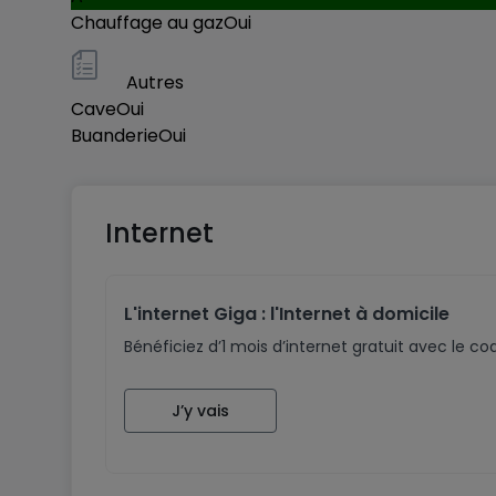
Chauffage au gaz
Oui
- Ascenseur et caves privatives
- Emplacements de parking intérieurs disponibl
Autres
- Environnement calme et résidentiel
Cave
Oui
- Proximité immédiate des commodités et tra
Buanderie
Oui
Dernières opportunités disponibles dans une ré
Internet
Contactez-nous dès aujourd'hui pour recevoir les 
L'internet Giga : l'Internet à domicile
Bénéficiez d’1 mois d’internet gratuit avec le 
J’y vais