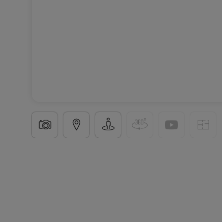
Appartement
2 chambres
à
Oberkorn
649 518 €
75
m²
2