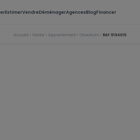
er
Estimer
Vendre
Déménager
Agences
Blog
Financer
Accueil
Vente
Appartement
Oberkorn
Réf 9194615