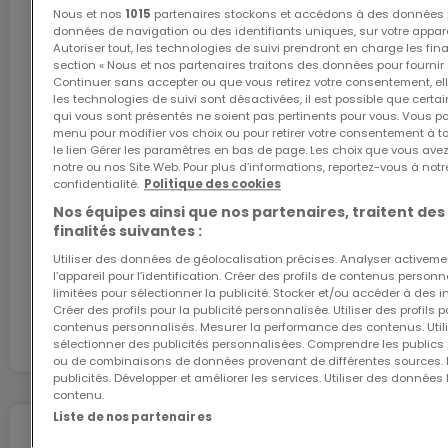
Nous et nos
1015
partenaires stockons et accédons à des données p
Internet
La gare d'Oberkorn ainsi que les principaux axes
données de navigation ou des identifiants uniques, sur votre appare
routiers permettent de rejoindre rapidement
Autoriser tout, les technologies de suivi prendront en charge les fin
section « Nous et nos partenaires traitons des données pour fournir 
Luxembourg-Ville, Belval, Esch-sur-Alzette et les
Continuer sans accepter ou que vous retirez votre consentement, ell
L'internet Giga : l'Internet à domicile
les technologies de suivi sont désactivées, il est possible que cer
principaux pôles économiques du pays.
qui vous sont présentés ne soient pas pertinents pour vous. Vous po
Bénéficiez d’1 mois d’internet gratuit avec le code
menu pour modifier vos choix ou pour retirer votre consentement à 
ATHOME26 sur le réseau le plus rapide du
le lien Gérer les paramètres en bas de page. Les choix que vous avez
Les points forts du projet
notre ou nos Site Web. Pour plus d’informations, reportez-vous à notr
Luxembourg.
- Plus de 70 % des appartements déjà vendus (12
confidentialité.
Politique des cookies
sur 17)
Nos équipes ainsi que nos partenaires, traitent des
J’y vais
finalités suivantes :
- Résidence contemporaine de standing
Utiliser des données de géolocalisation précises. Analyser activeme
- Appartements lumineux avec terrasses et
l’appareil pour l’identification. Créer des profils de contenus person
En partenariat avec
balcons
limitées pour sélectionner la publicité. Stocker et/ou accéder à des i
Créer des profils pour la publicité personnalisée. Utiliser des profils
- Finitions de qualité et architecture élégante
contenus personnalisés. Mesurer la performance des contenus. Utilis
sélectionner des publicités personnalisées. Comprendre les publics p
- Performance énergétique élevée
ou de combinaisons de données provenant de différentes sources.
- Ascenseur et caves privatives
publicités. Développer et améliorer les services. Utiliser des données 
contenu.
- Emplacements de parking intérieurs disponibles à
Liste de nos partenaires
l'achat
Déménagez en toute