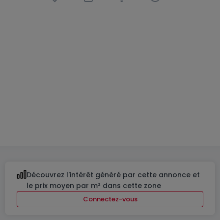
Penthouse
2 chambres
à
Oberkorn
869 499 €
100
m²
2
1
1
Découvrez l'intérêt généré par cette annonce et
le prix moyen par m² dans cette zone
Connectez-vous