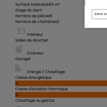
Surface habitable
65
m²
Etage du bien
1
Gérer l
Nombre de pièces
6
Nombre de chambres
2
Intérieur
Salles de douche
1
Extérieur
Garage
1
Energie / Chauffage
Classe énergétique
G
Classe d'isolation thermique
G
Chauffage au gaz
Oui