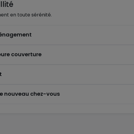
lité
ent en toute sérénité.
éménagement
eure couverture
t
re nouveau chez-vous