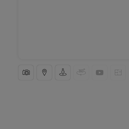
Appartement
2 chambres
à
Pétange
470 000 €
65
m²
2