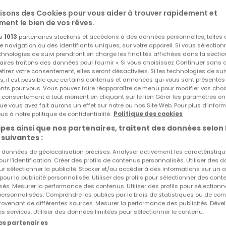
sidence à 3 unités, disposant d'un garage et d'une cave.
lisons des Cookies pour vous aider à trouver rapidement et
ment le bien de vos rêves.
os
1013
partenaires stockons et accédons à des données personnelles, telles
navigation ou des identifiants uniques, sur votre appareil. Si vous sélection
echnologies de suivi prendront en charge les finalités affichées dans la sectio
aires traitons des données pour fournir ». Si vous choisissez Continuer sans 
n et cuisine américaine ouverte, 2 chambres, salle de douch
tirez votre consentement, elles seront désactivées. Si les technologies de sui
s, il est possible que certains contenus et annonces qui vous sont présentés
ents pour vous. Vous pouvez faire réapparaître ce menu pour modifier vos choi
tre consentement à tout moment en cliquant sur le lien Gérer les paramètres e
ue vous avez fait aurons un effet sur notre ou nos Site Web. Pour plus d’inform
Réf
atHome
886
us à notre politique de confidentialité.
Politique des cookies
riple vitrage avec volets manuels, chauffage central au ga
Réf
Agence
8644
pes ainsi que nos partenaires, traitent des données selon 
 suivantes :
aniser une visite, contactez Cimm Immobilier Luxembourg a
es données de géolocalisation précises. Analyser activement les caractéristiq
pour l’identification. Créer des profils de contenus personnalisés. Utiliser des
ur sélectionner la publicité. Stocker et/ou accéder à des informations sur un a
 pour la publicité personnalisée. Utiliser des profils pour sélectionner des con
és. Mesurer la performance des contenus. Utiliser des profils pour sélectionn
 personnalisées. Comprendre les publics par le biais de statistiques ou de co
ovenant de différentes sources. Mesurer la performance des publicités. Dével
es services. Utiliser des données limitées pour sélectionner le contenu.
nos partenaires