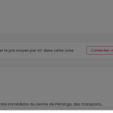
et le prix moyen par m² dans cette zone
Connectez-v
ximité immédiate du centre de Pétange, des transports,
lier Luxembourg vous propose en exclusivité à la vente ce