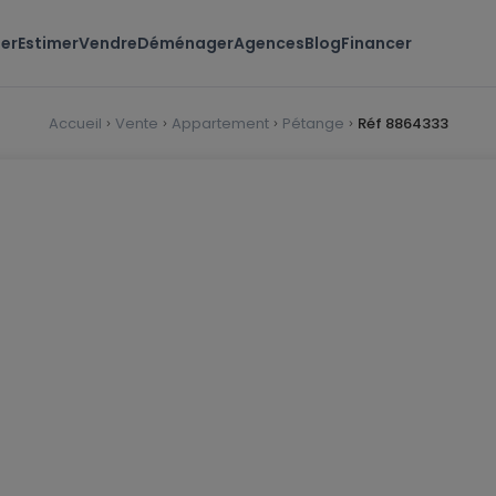
er
Estimer
Vendre
Déménager
Agences
Blog
Financer
Accueil
Vente
Appartement
Pétange
Réf 8864333