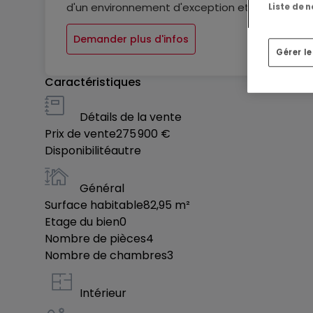
d'un environnement d'exception et vous permet
Liste de 
Demander plus d'infos
Gérer l
Caractéristiques
Détails de la vente
Prix de vente
275 900 €
Disponibilité
autre
Général
Surface habitable
82,95
m²
Etage du bien
0
Nombre de pièces
4
Nombre de chambres
3
Intérieur