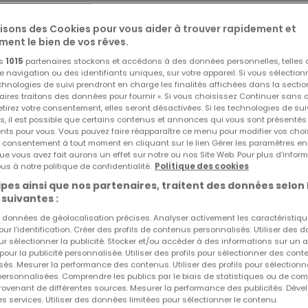
lisons des Cookies pour vous aider à trouver rapidement et
ment le bien de vos rêves.
os
1015
partenaires stockons et accédons à des données personnelles, telles
navigation ou des identifiants uniques, sur votre appareil. Si vous sélection
echnologies de suivi prendront en charge les finalités affichées dans la sectio
aires traitons des données pour fournir ». Si vous choisissez Continuer sans 
tirez votre consentement, elles seront désactivées. Si les technologies de sui
s, il est possible que certains contenus et annonces qui vous sont présentés
ents pour vous. Vous pouvez faire réapparaître ce menu pour modifier vos choi
tre consentement à tout moment en cliquant sur le lien Gérer les paramètres e
ue vous avez fait aurons un effet sur notre ou nos Site Web. Pour plus d’inform
ouvelle adresse signée NOVAHOMES, un environnement calm
us à notre politique de confidentialité.
Politique des cookies
 quartier pavillonnaire.Le Clos des Alérions se situe avenue
pes ainsi que nos partenaires, traitent des données selon 
 suivantes :
re aux portes de tous les commerces de proximité, des écoles
es données de géolocalisation précises. Analyser activement les caractéristiq
lité d'accès aux principaux axes routiers en font un lieu idéal 
pour l’identification. Créer des profils de contenus personnalisés. Utiliser des
 investissement locatif.Vous tomberez sous le charme de ce
ur sélectionner la publicité. Stocker et/ou accéder à des informations sur un a
 pour la publicité personnalisée. Utiliser des profils pour sélectionner des con
 bâtiments et 6 maisons individuelles qui vous propose des
és. Mesurer la performance des contenus. Utiliser des profils pour sélectionn
 personnalisées. Comprendre les publics par le biais de statistiques ou de co
x pour certains, adaptées à chaque projet de vie.Chaque
ovenant de différentes sources. Mesurer la performance des publicités. Dével
d'un balcon, et a été pensé pour vous offrir tous les atouts
es services. Utiliser des données limitées pour sélectionner le contenu.