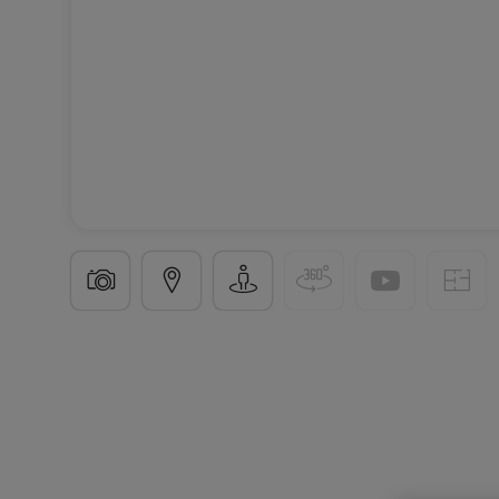
Appartement
4 pièces
à
Pulnoy
(FR)
275 900 €
83
m²
4