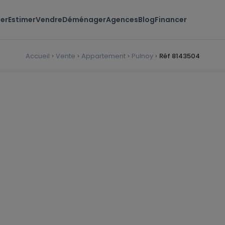
er
Estimer
Vendre
Déménager
Agences
Blog
Financer
Accueil
Vente
Appartement
Pulnoy
Réf 8143504