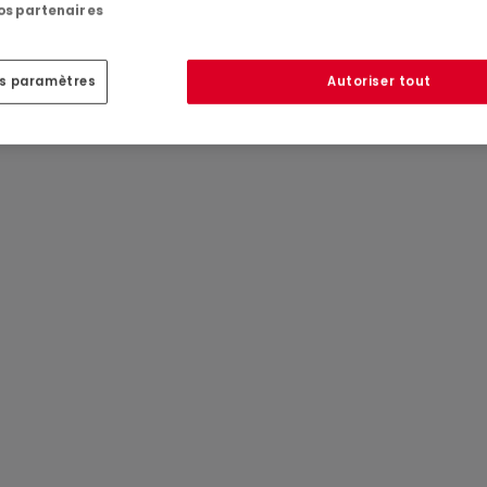
tre d'y aménager un intérieur qui vous ressemble.
nos partenaires
Réf
atHome
814
Réf
Agence
es paramètres
Autoriser tout