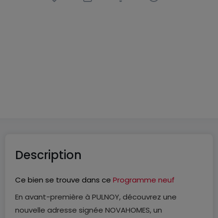
Appartement
3 pièces
à
Pulnoy
(FR)
219 900 €
68
m²
3
2
Description
Ce bien se trouve dans ce
Programme neuf
En avant-première à PULNOY, découvrez une
nouvelle adresse signée NOVAHOMES, un