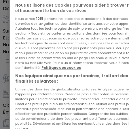
Prix de vente
219 900 €
Nous utilisons des Cookies pour vous aider à trouver
aménager un intérieur qui vous ressemble.
Disponibilité
autre
efficacement le bien de vos rêves.
Nous et nos
1015
partenaires stockons et accédons à des données p
Général
données de navigation ou des identifiants uniques, sur votre appare
Autoriser tout, les technologies de suivi prendront en charge les fin
Surface habitable
68,48
m²
section « Nous et nos partenaires traitons des données pour fournir 
Etage du bien
1
Continuer sans accepter ou que vous retirez votre consentement, ell
les technologies de suivi sont désactivées, il est possible que cer
Nombre de pièces
3
qui vous sont présentés ne soient pas pertinents pour vous. Vous po
Nombre de chambres
2
menu pour modifier vos choix ou pour retirer votre consentement à 
le lien Gérer les paramètres en bas de page. Les choix que vous avez
notre ou nos Site Web. Pour plus d’informations, reportez-vous à notr
Intérieur
confidentialité.
Politique des cookies
Nos équipes ainsi que nos partenaires, traitent des
finalités suivantes :
Extérieur
Utiliser des données de géolocalisation précises. Analyser activeme
l’appareil pour l’identification. Créer des profils de contenus person
Energie / Chauffage
limitées pour sélectionner la publicité. Stocker et/ou accéder à des i
Créer des profils pour la publicité personnalisée. Utiliser des profils
Classe énergétique
Vide
contenus personnalisés. Mesurer la performance des contenus. Utilis
Émission de gaz à effet de serre (GES)
Vide
sélectionner des publicités personnalisées. Comprendre les publics p
ou de combinaisons de données provenant de différentes sources.
publicités. Développer et améliorer les services. Utiliser des données 
Autres
contenu.