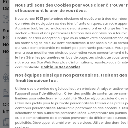
Prix de vente
221 900 €
Nous utilisons des Cookies pour vous aider à trouver
aménager un intérieur qui vous ressemble.
Disponibilité
autre
efficacement le bien de vos rêves.
Nous et nos
1013
partenaires stockons et accédons à des données p
Général
données de navigation ou des identifiants uniques, sur votre appare
Autoriser tout, les technologies de suivi prendront en charge les fin
Surface habitable
68,48
m²
section « Nous et nos partenaires traitons des données pour fournir 
Etage du bien
1
Continuer sans accepter ou que vous retirez votre consentement, ell
les technologies de suivi sont désactivées, il est possible que cer
Nombre de pièces
3
qui vous sont présentés ne soient pas pertinents pour vous. Vous po
Nombre de chambres
2
menu pour modifier vos choix ou pour retirer votre consentement à 
le lien Gérer les paramètres en bas de page. Les choix que vous avez
notre ou nos Site Web. Pour plus d’informations, reportez-vous à notr
Intérieur
confidentialité.
Politique des cookies
Nos équipes ainsi que nos partenaires, traitent des
finalités suivantes :
Extérieur
Utiliser des données de géolocalisation précises. Analyser activeme
l’appareil pour l’identification. Créer des profils de contenus person
Energie / Chauffage
limitées pour sélectionner la publicité. Stocker et/ou accéder à des i
Créer des profils pour la publicité personnalisée. Utiliser des profils
Classe énergétique
Vide
contenus personnalisés. Mesurer la performance des contenus. Utilis
Émission de gaz à effet de serre (GES)
Vide
sélectionner des publicités personnalisées. Comprendre les publics p
ou de combinaisons de données provenant de différentes sources.
publicités. Développer et améliorer les services. Utiliser des données 
Autres
contenu.