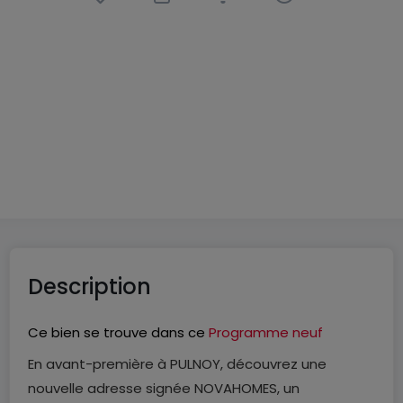
Appartement
3 pièces
à
Pulnoy
(FR)
221 900 €
68
m²
3
2
Description
Ce bien se trouve dans ce
Programme neuf
En avant-première à PULNOY, découvrez une
nouvelle adresse signée NOVAHOMES, un