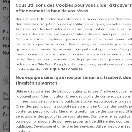
Prix de vente
234 900 €
Nous utilisons des Cookies pour vous aider à trouver
aménager un intérieur qui vous ressemble.
Disponibilité
autre
efficacement le bien de vos rêves.
Nous et nos
1013
partenaires stockons et accédons à des données p
Général
données de navigation ou des identifiants uniques, sur votre appare
Autoriser tout, les technologies de suivi prendront en charge les fin
Surface habitable
73,62
m²
section « Nous et nos partenaires traitons des données pour fournir 
Etage du bien
0
Continuer sans accepter ou que vous retirez votre consentement, ell
les technologies de suivi sont désactivées, il est possible que cer
Nombre de pièces
3
qui vous sont présentés ne soient pas pertinents pour vous. Vous po
Nombre de chambres
2
menu pour modifier vos choix ou pour retirer votre consentement à 
le lien Gérer les paramètres en bas de page. Les choix que vous avez
notre ou nos Site Web. Pour plus d’informations, reportez-vous à notr
Intérieur
confidentialité.
Politique des cookies
Nos équipes ainsi que nos partenaires, traitent des
finalités suivantes :
Extérieur
Utiliser des données de géolocalisation précises. Analyser activeme
l’appareil pour l’identification. Créer des profils de contenus person
Energie / Chauffage
limitées pour sélectionner la publicité. Stocker et/ou accéder à des i
Créer des profils pour la publicité personnalisée. Utiliser des profils
Classe énergétique
Vide
contenus personnalisés. Mesurer la performance des contenus. Utilis
Émission de gaz à effet de serre (GES)
Vide
sélectionner des publicités personnalisées. Comprendre les publics p
ou de combinaisons de données provenant de différentes sources.
publicités. Développer et améliorer les services. Utiliser des données 
Autres
contenu.