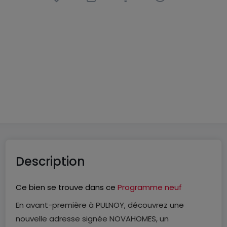
Appartement
3 pièces
à
Pulnoy
(FR)
234 900 €
74
m²
3
2
Description
Ce bien se trouve dans ce
Programme neuf
En avant-première à PULNOY, découvrez une
nouvelle adresse signée NOVAHOMES, un