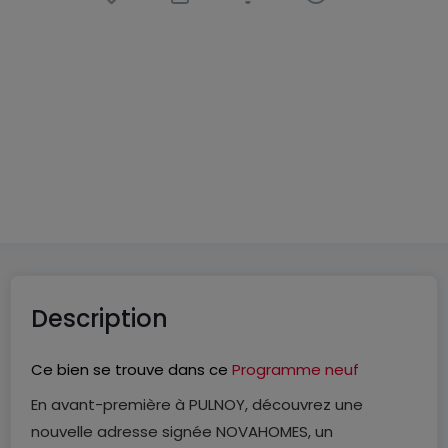
Appartement
3 pièces
à
Pulnoy
(FR)
207 900 €
64
m²
3
2
Description
Ce bien se trouve dans ce
Programme neuf
En avant-première à PULNOY, découvrez une
nouvelle adresse signée NOVAHOMES, un