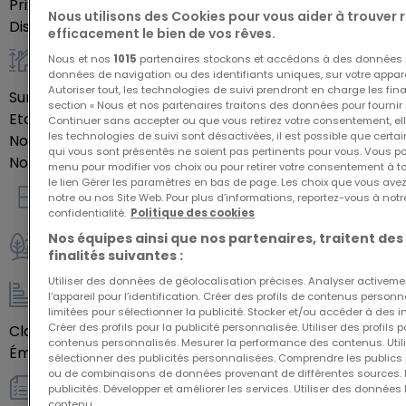
Prix de vente
207 900 €
Nous utilisons des Cookies pour vous aider à trouver
aménager un intérieur qui vous ressemble.
Disponibilité
autre
efficacement le bien de vos rêves.
Nous et nos
1015
partenaires stockons et accédons à des données p
Général
données de navigation ou des identifiants uniques, sur votre appare
Autoriser tout, les technologies de suivi prendront en charge les fin
Surface habitable
64,38
m²
section « Nous et nos partenaires traitons des données pour fournir 
Etage du bien
1
Continuer sans accepter ou que vous retirez votre consentement, ell
les technologies de suivi sont désactivées, il est possible que cer
Nombre de pièces
3
qui vous sont présentés ne soient pas pertinents pour vous. Vous po
Nombre de chambres
2
menu pour modifier vos choix ou pour retirer votre consentement à 
le lien Gérer les paramètres en bas de page. Les choix que vous avez
notre ou nos Site Web. Pour plus d’informations, reportez-vous à notr
Intérieur
confidentialité.
Politique des cookies
Nos équipes ainsi que nos partenaires, traitent des
finalités suivantes :
Extérieur
Utiliser des données de géolocalisation précises. Analyser activeme
l’appareil pour l’identification. Créer des profils de contenus person
Energie / Chauffage
limitées pour sélectionner la publicité. Stocker et/ou accéder à des i
Créer des profils pour la publicité personnalisée. Utiliser des profils
Classe énergétique
Vide
contenus personnalisés. Mesurer la performance des contenus. Utilis
Émission de gaz à effet de serre (GES)
Vide
sélectionner des publicités personnalisées. Comprendre les publics p
ou de combinaisons de données provenant de différentes sources.
publicités. Développer et améliorer les services. Utiliser des données 
Autres
contenu.