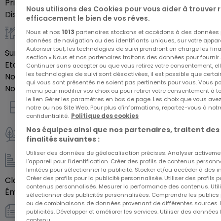
Prix de vente
213 900 €
Nous utilisons des Cookies pour vous aider à trouver
aménager un intérieur qui vous ressemble.
Disponibilité
autre
efficacement le bien de vos rêves.
Nous et nos
1013
partenaires stockons et accédons à des données p
Général
données de navigation ou des identifiants uniques, sur votre appare
Autoriser tout, les technologies de suivi prendront en charge les fin
Surface habitable
66,13
m²
section « Nous et nos partenaires traitons des données pour fournir 
Etage du bien
1
Continuer sans accepter ou que vous retirez votre consentement, ell
les technologies de suivi sont désactivées, il est possible que cer
Nombre de pièces
3
qui vous sont présentés ne soient pas pertinents pour vous. Vous po
Nombre de chambres
2
menu pour modifier vos choix ou pour retirer votre consentement à 
le lien Gérer les paramètres en bas de page. Les choix que vous avez
notre ou nos Site Web. Pour plus d’informations, reportez-vous à notr
Intérieur
confidentialité.
Politique des cookies
Nos équipes ainsi que nos partenaires, traitent des
finalités suivantes :
Extérieur
Utiliser des données de géolocalisation précises. Analyser activeme
l’appareil pour l’identification. Créer des profils de contenus person
Energie / Chauffage
limitées pour sélectionner la publicité. Stocker et/ou accéder à des i
Créer des profils pour la publicité personnalisée. Utiliser des profils
Classe énergétique
Vide
contenus personnalisés. Mesurer la performance des contenus. Utilis
Émission de gaz à effet de serre (GES)
Vide
sélectionner des publicités personnalisées. Comprendre les publics p
ou de combinaisons de données provenant de différentes sources.
publicités. Développer et améliorer les services. Utiliser des données 
Autres
contenu.