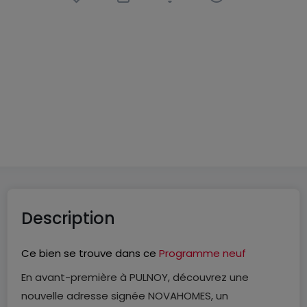
Appartement
3 pièces
à
Pulnoy
(FR)
213 900 €
66
m²
3
2
Description
Ce bien se trouve dans ce
Programme neuf
En avant-première à PULNOY, découvrez une
nouvelle adresse signée NOVAHOMES, un