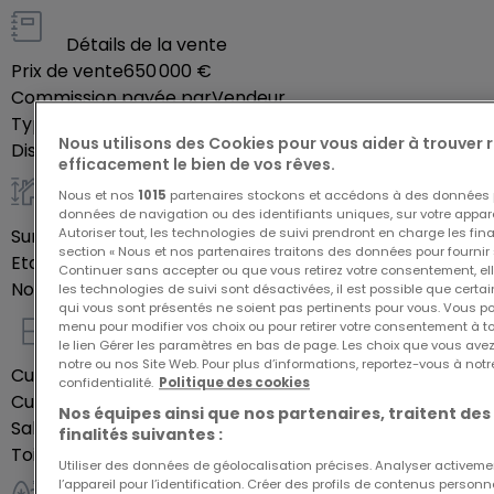
- Un garage fermé
- Un parking extérieur privatif
Détails de la vente
Prix de vente
650 000 €
- Un jardin privatif
Commission payée par
Vendeur
- Une cave privative
Type de mandat
Exclusif
- Une buanderie
Nous utilisons des Cookies pour vous aider à trouver
Disponibilité
À confirmer
efficacement le bien de vos rêves.
Un objet magnifique à découvrir
Nous et nos
1015
partenaires stockons et accédons à des données p
Général
données de navigation ou des identifiants uniques, sur votre appare
Surface habitable
83,33
m²
Autoriser tout, les technologies de suivi prendront en charge les fin
Contactez nous pour plus d'informations.
section « Nous et nos partenaires traitons des données pour fournir 
Etage du bien
2
Continuer sans accepter ou que vous retirez votre consentement, ell
Nombre de chambres
2
les technologies de suivi sont désactivées, il est possible que cer
qui vous sont présentés ne soient pas pertinents pour vous. Vous po
menu pour modifier vos choix ou pour retirer votre consentement à 
Intérieur
le lien Gérer les paramètres en bas de page. Les choix que vous avez
notre ou nos Site Web. Pour plus d’informations, reportez-vous à notr
Cuisine équipée
Oui
confidentialité.
Politique des cookies
Cuisine ouverte
Oui
Nos équipes ainsi que nos partenaires, traitent des
Salles de bains
1
finalités suivantes :
Toilettes séparées
1
Utiliser des données de géolocalisation précises. Analyser activeme
l’appareil pour l’identification. Créer des profils de contenus person