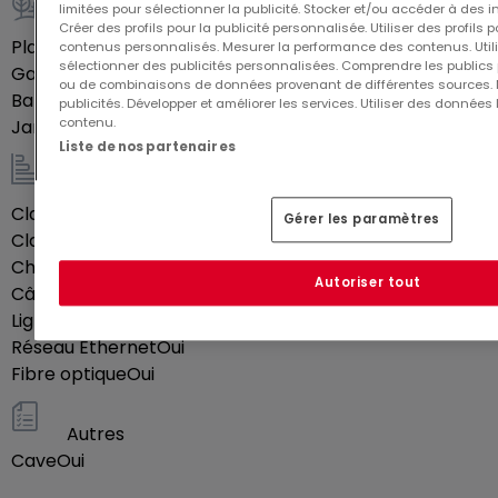
limitées pour sélectionner la publicité. Stocker et/ou accéder à des i
Extérieur
Créer des profils pour la publicité personnalisée. Utiliser des profils
Place(s) de parking en extérieur
1
contenus personnalisés. Mesurer la performance des contenus. Utilis
sélectionner des publicités personnalisées. Comprendre les publics p
Garage
1
ou de combinaisons de données provenant de différentes sources.
Balcon
8
m²
publicités. Développer et améliorer les services. Utiliser des données 
contenu.
Jardin
50
m²
Liste de nos partenaires
Energie / Chauffage
Classe énergétique
En cours
Gérer les paramètres
Classe d'isolation thermique
En cours
Chauffage au gaz
Oui
Autoriser tout
Câble coaxial
Oui
Ligne téléphonique
Oui
Réseau Ethernet
Oui
Fibre optique
Oui
Autres
Cave
Oui