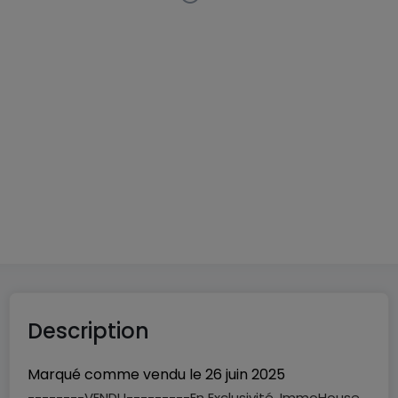
Appartement
2 chambres
à
Sandweiler
650 000 €
83
m²
2
1
2
Description
Marqué comme vendu le
26 juin 2025
--------VENDU---------En Exclusivité, ImmoHouse