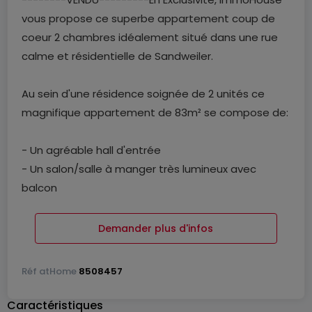
vous propose ce superbe appartement coup de
coeur 2 chambres idéalement situé dans une rue
calme et résidentielle de Sandweiler.
Au sein d'une résidence soignée de 2 unités ce
magnifique appartement de 83m² se compose de:
- Un agréable hall d'entrée
- Un salon/salle à manger très lumineux avec
balcon
- Une cuisine équipée ouverte sur la pièce de vie
- Deux chambres à coucher
Demander plus d'infos
- Une salle de bain
- Un wc séparé
Réf
atHome
8508457
A cela s'ajoutent:
Caractéristiques