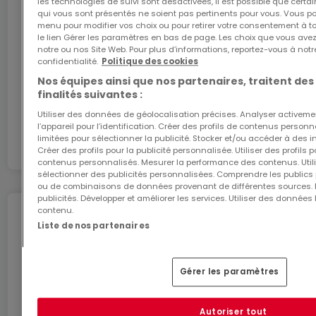
les technologies de suivi sont désactivées, il est possible que cer
The sale price is displayed with 3% VAT included.
ATHOME26 sur le réseau le plus rapide du
qui vous sont présentés ne soient pas pertinents pour vous. Vous po
menu pour modifier vos choix ou pour retirer votre consentement à 
Luxembourg.
le lien Gérer les paramètres en bas de page. Les choix que vous avez
Possibility to acquire an indoor Parklift space at the
notre ou nos Site Web. Pour plus d’informations, reportez-vous à notr
confidentialité.
Politique des cookies
J’y vais
price of €29,000 and/or an indoor parking space at
Nos équipes ainsi que nos partenaires, traitent des
the price of €35,000 - 3% VAT included.
finalités suivantes :
En partenariat avec
Utiliser des données de géolocalisation précises. Analyser activeme
For more information, please contact us.
l’appareil pour l’identification. Créer des profils de contenus person
limitées pour sélectionner la publicité. Stocker et/ou accéder à des i
Créer des profils pour la publicité personnalisée. Utiliser des profils
contenus personnalisés. Mesurer la performance des contenus. Utilis
sélectionner des publicités personnalisées. Comprendre les publics p
ou de combinaisons de données provenant de différentes sources.
publicités. Développer et améliorer les services. Utiliser des données 
contenu.
Déménagez en toute
Liste de nos partenaires
tranquillité
Profitez de ces services pour un déménagement
Gérer les paramètres
en toute sérénité.
Autoriser tout