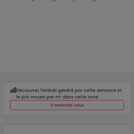
Appartement
3 chambres
à
Schieren
830 000 €
125
m²
3
2
Découvrez l'intérêt généré par cette annonce et
le prix moyen par m² dans cette zone
Connectez-vous