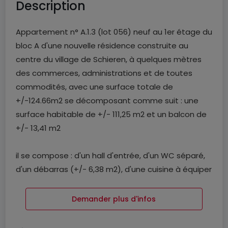
Description
Appartement n° A.1.3 (lot 056) neuf au 1er étage du
bloc A d'une nouvelle résidence construite au
centre du village de Schieren, à quelques mètres
des commerces, administrations et de toutes
commodités, avec une surface totale de
+/-124.66m2 se décomposant comme suit : une
surface habitable de +/- 111,25 m2 et un balcon de
+/- 13,41 m2
il se compose : d'un hall d'entrée, d'un WC séparé,
d'un débarras (+/- 6,38 m2), d'une cuisine à équiper
ouverte sur un vaste séjour de +/- 41,49 m2 avec
accès à un balcon , d'un hall de nuit desservant 2
Demander plus d'infos
salles de douche, une avec WC (+/- 5,19 m2) et
une sans WC (+/- 3,64 m2), de 3 chambres (+/-