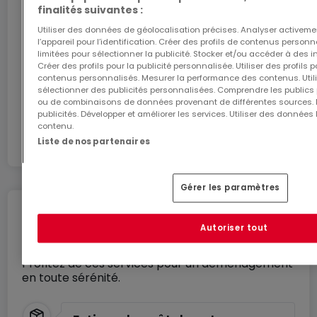
balcon privé.
finalités suivantes :
ATHOME26 sur le réseau le plus rapide du
Luxembourg.
Utiliser des données de géolocalisation précises. Analyser activeme
Des bijoux, soigneusement planifiés, recherchent
l’appareil pour l’identification. Créer des profils de contenus person
limitées pour sélectionner la publicité. Stocker et/ou accéder à des i
leurs nouveaux propriétaires.
J’y vais
Créer des profils pour la publicité personnalisée. Utiliser des profils
contenus personnalisés. Mesurer la performance des contenus. Utilis
sélectionner des publicités personnalisées. Comprendre les publics p
Un haut standard de qualité en matière d'isolation
ou de combinaisons de données provenant de différentes sources.
En partenariat avec
publicités. Développer et améliorer les services. Utiliser des données 
phonique et thermique est garant de la
contenu.
construction massive ; une technologie
Liste de nos partenaires
énergétique écologique et économe en énergie
(pompe à chaleur géothermique, installation d'un
Gérer les paramètres
système photovoltaïque pour l'électricité
commune, chauffage au sol, ventilation contrôlée)
Déménagez en toute
Autoriser tout
et des matériaux de construction de haute qualité
tranquillité
offrent un grand confort de logement avec de
Profitez de ces services pour un déménagement
faibles coûts d'entretien.
en toute sérénité.
La décision d'installer un ascenseur contribue