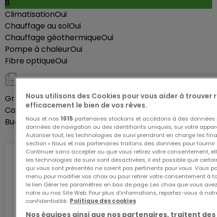
B
Vivez un confort de vie agréable dans le vieux
Climatisation
Oui
centre villageois de Senningen. Tous les
Chauffage au sol
Oui
Chauffage géothermique
appartements sont vendus SANS COMMISSION,
Oui
Pompe à chaleur
Oui
directement à nos clients.
Fibre optique
Oui
Simplement fantastique :
Autres
Les superficies des appartements varient d'environ
Nous utilisons des Cookies pour vous aider à trouver
Grenier
Oui
58 à 127 m² ; certains avec des espaces plus hauts.
efficacement le bien de vos rêves.
Cave
Oui
De grandes fenêtres dans tous les appartements
Nous et nos
1015
partenaires stockons et accédons à des données p
Buanderie
Oui
données de navigation ou des identifiants uniques, sur votre appare
enrichissent votre bien-être. Des fenêtres Velux de
Autoriser tout, les technologies de suivi prendront en charge les fin
protection solaire électriques supplémentaires
section « Nous et nos partenaires traitons des données pour fournir 
Continuer sans accepter ou que vous retirez votre consentement, ell
complètent confortablement l'éclairage au dernier
les technologies de suivi sont désactivées, il est possible que cer
Internet
étage.
qui vous sont présentés ne soient pas pertinents pour vous. Vous po
menu pour modifier vos choix ou pour retirer votre consentement à 
le lien Gérer les paramètres en bas de page. Les choix que vous avez
notre ou nos Site Web. Pour plus d’informations, reportez-vous à notr
Vivre ensemble, mais sans obligation, est tout
L'internet Giga : l'Internet à domicile
confidentialité.
Politique des cookies
aussi prisé que votre propre espace de terrasse ou
Bénéficiez d’1 mois d’internet gratuit avec le code
Nos équipes ainsi que nos partenaires, traitent des