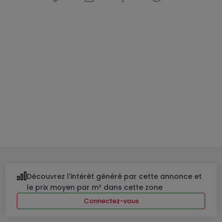
Appartement
2 chambres
à
Senningen
1 027 808 €
96
m²
2
3
1
Découvrez l'intérêt généré par cette annonce et
le prix moyen par m² dans cette zone
Connectez-vous