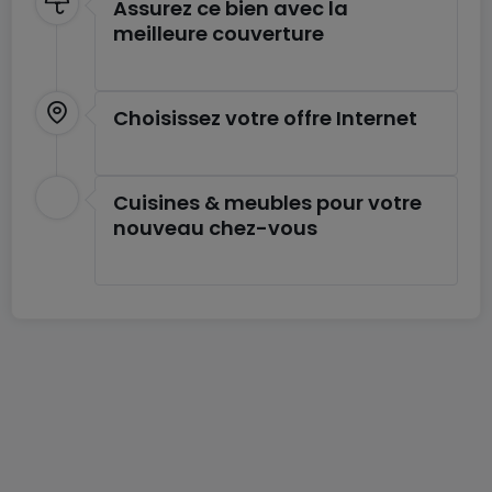
Assurez ce bien avec la
La décision d'installer un ascenseur contribue
meilleure couverture
également de manière significative au confort des
appartements supérieurs.
Choisissez votre offre Internet
Attendez-vous à un bon investissement avec une
valorisation de votre propriété dans un quartier
calme et attractif, à proximité du château de
Cuisines & meubles pour votre
nouveau chez-vous
Senningen. Une architecture moderne et stylée, qui
combine les exigences de la protection des
monuments et les attentes d'un habitat
contemporain de manière merveilleuse, est rendue
possible grâce à une planification des surfaces
bien pensée pour un projet global magnifique.
Le prix affiché est inclusif de 3 % de TVA, sous
réserve de l'acceptation de la demande par