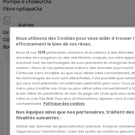
Pompe à chaleur
Oui
soigné et tranquille.
Fibre optique
Oui
Vivez dans un cadre confortable au vieux cœur du
Autres
village de Senningen. Tous les appartements sont
Grenier
Oui
Nous utilisons des Cookies pour vous aider à trouver
Cave
vendus SANS COMMISSION, directement à nos
Oui
efficacement le bien de vos rêves.
Buanderie
Oui
clients.
Nous et nos
1015
partenaires stockons et accédons à des données p
données de navigation ou des identifiants uniques, sur votre appare
Autoriser tout, les technologies de suivi prendront en charge les fin
Tout simplement fantastique :
section « Nous et nos partenaires traitons des données pour fournir 
Internet
Continuer sans accepter ou que vous retirez votre consentement, ell
les technologies de suivi sont désactivées, il est possible que cer
Les tailles des appartements vont d'environ 58 à
qui vous sont présentés ne soient pas pertinents pour vous. Vous po
127 m² ; certains ont des pièces avec une hauteur
menu pour modifier vos choix ou pour retirer votre consentement à 
le lien Gérer les paramètres en bas de page. Les choix que vous avez
L'internet Giga : l'Internet à domicile
sous plafond plus élevée. De grandes fenêtres
notre ou nos Site Web. Pour plus d’informations, reportez-vous à notr
confidentialité.
Politique des cookies
dans tous les appartements enrichissent votre
Bénéficiez d’1 mois d’internet gratuit avec le code
ATHOME26 sur le réseau le plus rapide du
Nos équipes ainsi que nos partenaires, traitent des
confort de vie. Des fenêtres Velux avec pare-soleil
Luxembourg.
finalités suivantes :
électrique supplémentaires complètent
Utiliser des données de géolocalisation précises. Analyser activeme
agréablement l'éclairage dans les combles.
l’appareil pour l’identification. Créer des profils de contenus person
J’y vais