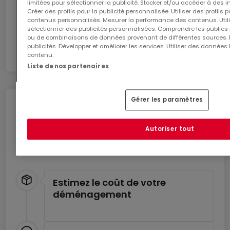
limitées pour sélectionner la publicité. Stocker et/ou accéder à des i
Créer des profils pour la publicité personnalisée. Utiliser des profils
Vivre en communauté, mais sans obligation, est
contenus personnalisés. Mesurer la performance des contenus. Utilis
En partenariat avec
sélectionner des publicités personnalisées. Comprendre les publics p
tout aussi valorisé que d'avoir son propre espace
ou de combinaisons de données provenant de différentes sources.
privé de terrasse ou de balcon.
publicités. Développer et améliorer les services. Utiliser des données 
contenu.
Liste de nos partenaires
Des joyaux, soigneusement planifiés, recherchent
leurs nouveaux propriétaires. Un haut standard de
qualité en matière d'insonorisation et de
Gérer les paramètres
Déménagez en toute
protection thermique est assuré par la
tranquillité
construction massive ; une technologie
Autoriser tout
Profitez de ces services pour un déménagement
énergétique économe et écologique (pompe à
en toute sérénité.
chaleur géothermique, installation d'un système
photovoltaïque pour l'électricité générale,
Estimez le coût de votre
chauffage au sol, ventilation contrôlée) et des
déménagement
matériaux de construction de haute qualité offrent
un grand confort de vie à faibles coûts d'entretien.