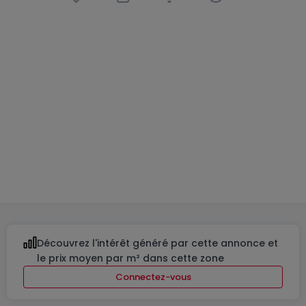
Appartement
1 chambre
à
Senningen
748 200 €
70
m²
1
3
1
Découvrez l'intérêt généré par cette annonce et
le prix moyen par m² dans cette zone
Connectez-vous