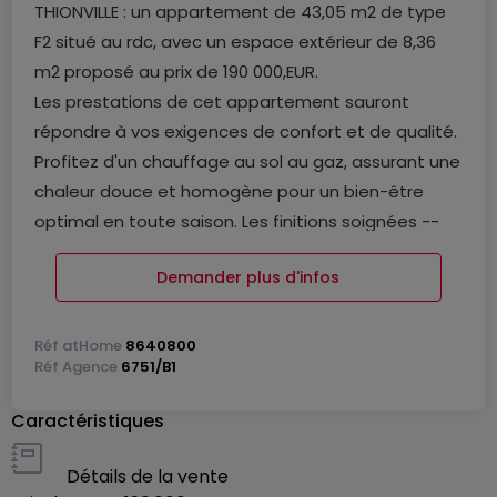
THIONVILLE : un appartement de 43,05 m2 de type
F2 situé au rdc, avec un espace extérieur de 8,36
m2 proposé au prix de 190 000,EUR.
Les prestations de cet appartement sauront
répondre à vos exigences de confort et de qualité.
Profitez d'un chauffage au sol au gaz, assurant une
chaleur douce et homogène pour un bien-être
optimal en toute saison. Les finitions soignées --
carrelage élégant, matériaux sélectionnés avec
Demander plus d'infos
exigence -- apportent une véritable touche de
raffinement à votre intérieur. Et pour que votre
futur chez-vous vous ressemble vraiment, vous
Réf
atHome
8640800
Réf
Agence
6751/B1
avez la possibilité de personnaliser certains
aménagements selon vos goûts et vos envies.
Caractéristiques
Cet appartement bénéficie d'un emplacement
privilégié, à seulement quelques minutes des axes
Détails de la vente
autoroutiers et de la frontière luxembourgeoise,