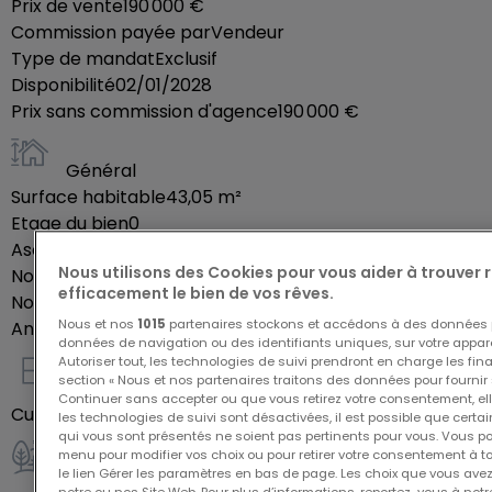
Prix de vente
190 000 €
facilitant ainsi vos trajets quotidiens. Idéalement
Commission payée par
Vendeur
situé, il se trouve à proximité immédiate de toutes
Type de mandat
Exclusif
les commodités (commerces, écoles, services...) et
Disponibilité
02/01/2028
Prix sans commission d'agence
190 000 €
du centre-ville de Thionville, accessible à pied. Un
cadre de vie pratique, paisible et parfaitement
Général
connecté.
Surface habitable
43,05
m²
La Résidence OMNIA se compose de 37
Etage du bien
0
appartements contemporains, du F2 au F4, à partir
Ascenseur
Oui
de 175 000 EUR. Chaque logement offre un espace
Nous utilisons des Cookies pour vous aider à trouver
Nombre de pièces
2
extérieur privatif parfait pour profiter des beaux
efficacement le bien de vos rêves.
Nombre de chambres
1
jours.
Nous et nos
1015
partenaires stockons et accédons à des données p
Année de construction
2026
données de navigation ou des identifiants uniques, sur votre appare
Pour en savoir plus, contactez-nous au 03 82 54 73
Autoriser tout, les technologies de suivi prendront en charge les fin
56Ou par e-mail : contact@open57.fr
section « Nous et nos partenaires traitons des données pour fournir 
Intérieur
Continuer sans accepter ou que vous retirez votre consentement, ell
OPEN IMMOBILIER 20, Allée du Château de Gassion,
Cuisine ouverte
Oui
les technologies de suivi sont désactivées, il est possible que cer
57100 Thionville
qui vous sont présentés ne soient pas pertinents pour vous. Vous po
menu pour modifier vos choix ou pour retirer votre consentement à 
Extérieur
le lien Gérer les paramètres en bas de page. Les choix que vous avez