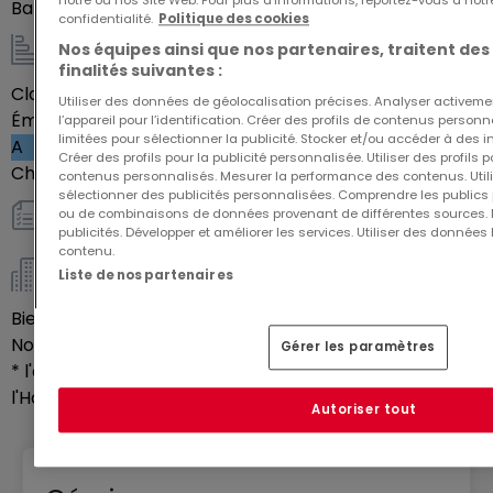
notre ou nos Site Web. Pour plus d’informations, reportez-vous à notr
Balcon
8
m²
confidentialité.
Politique des cookies
Nos équipes ainsi que nos partenaires, traitent des
Energie / Chauffage
finalités suivantes :
Classe énergétique
Vide
Utiliser des données de géolocalisation précises. Analyser activeme
Émission de gaz à effet de serre (GES)
l’appareil pour l’identification. Créer des profils de contenus person
limitées pour sélectionner la publicité. Stocker et/ou accéder à des i
A
Créer des profils pour la publicité personnalisée. Utiliser des profils
Chauffage au gaz
Oui
contenus personnalisés. Mesurer la performance des contenus. Utilis
sélectionner des publicités personnalisées. Comprendre les publics p
ou de combinaisons de données provenant de différentes sources.
Autres
publicités. Développer et améliorer les services. Utiliser des données 
contenu.
Liste de nos partenaires
Copropriété *
Bien soumis au statut de copropriété
Oui
Nombre de lots en copropriété
37
Gérer les paramètres
* l'article L.721-1 du Code de la Construction et de
l'Habitation.
Autoriser tout