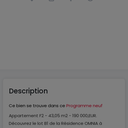
Appartement
2 pièces
à
Thionville
(FR)
190 000 €
43
m²
2
1
Description
Ce bien se trouve dans ce
Programme neuf
Appartement F2 - 43,05 m2 - 190 000,EUR.
Découvrez le lot B1 de la Résidence OMNIA à