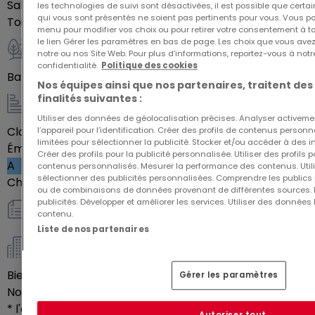
57100 Thionville
Salles de douche
1
les technologies de suivi sont désactivées, il est possible que cer
qui vous sont présentés ne soient pas pertinents pour vous. Vous po
Toilettes séparées
1
menu pour modifier vos choix ou pour retirer votre consentement à 
le lien Gérer les paramètres en bas de page. Les choix que vous avez
notre ou nos Site Web. Pour plus d’informations, reportez-vous à notr
Extérieur
confidentialité.
Politique des cookies
Balcon
6
m²
Nos équipes ainsi que nos partenaires, traitent des
finalités suivantes :
Energie / Chauffage
Utiliser des données de géolocalisation précises. Analyser activeme
Classe énergétique
Vide
l’appareil pour l’identification. Créer des profils de contenus person
limitées pour sélectionner la publicité. Stocker et/ou accéder à des i
Émission de gaz à effet de serre (GES)
Créer des profils pour la publicité personnalisée. Utiliser des profils
A
contenus personnalisés. Mesurer la performance des contenus. Utilis
sélectionner des publicités personnalisées. Comprendre les publics p
Chauffage au gaz
Oui
ou de combinaisons de données provenant de différentes sources.
publicités. Développer et améliorer les services. Utiliser des données 
contenu.
Autres
Liste de nos partenaires
Copropriété *
Bien soumis au statut de copropriété
Oui
Gérer les paramètres
Nombre de lots en copropriété
37
* l'article L.721-1 du Code de la Construction et de