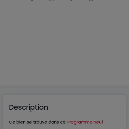
Appartement
2 pièces
à
Thionville
(FR)
185 000 €
42
m²
2
1
1
Description
Ce bien se trouve dans ce
Programme neuf