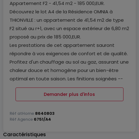
Appartement F2 - 41,54 m2 - 185 000,EUR.
Découvrez le lot A4 de la Résidence OMNIA à
THIONVILLE : un appartement de 41,54 m2 de type
F2 situé au r+1, avec un espace extérieur de 6,80 m2
proposé au prix de 185 000,EUR.
Les prestations de cet appartement sauront
répondre à vos exigences de confort et de qualité.
Profitez d'un chauffage au sol au gaz, assurant une
chaleur douce et homogène pour un bien-être
optimal en toute saison. Les finitions soignées --
carrelage élégant, matériaux sélectionnés avec
Demander plus d'infos
exigence -- apportent une véritable touche de
raffinement à votre intérieur. Et pour que votre
futur chez-vous vous ressemble vraiment, vous
Réf
atHome
8640803
Réf
Agence
6751/A4
avez la possibilité de personnaliser certains
aménagements selon vos goûts et vos envies.
Caractéristiques
Cet appartement bénéficie d'un emplacement