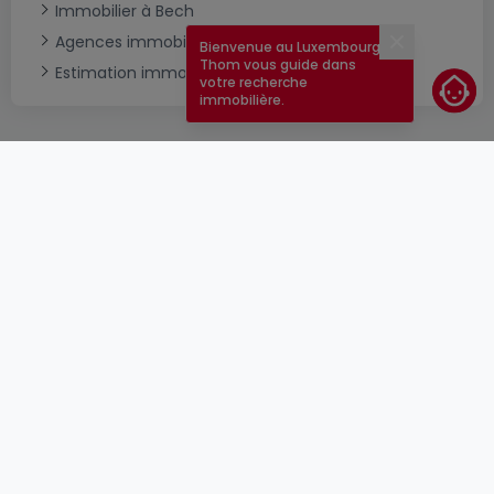
Immobilier à Bech
Agences immobilières à Bech
Bienvenue au Luxembourg !
Fermer
Thom vous guide dans
Estimation immobilière
votre recherche
immobilière.
CGU
atHomeGroup
CGV
Contact
DSA
Annonceurs
Mentions légales
Vie privée
Carrières
Cookie
Cybercriminalité
© 2000 -
2026
atHome Group S.à.r.l.
5, rue Charles Darwin L-1433 Luxembourg