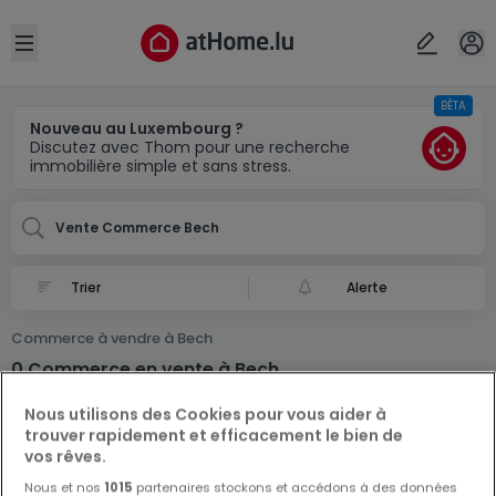
Localité(s)
Annuler
OK
Open sidebar
BÊTA
Bech
Nouveau au Luxembourg ?
Discutez avec Thom pour une recherche
immobilière simple et sans stress.
Vente Commerce Bech
Alerte
Commerce à vendre à Bech
0 Commerce en vente à Bech
Nous utilisons des Cookies pour vous aider à
trouver rapidement et efficacement le bien de
vos rêves.
Nous et nos
1015
partenaires stockons et accédons à des données