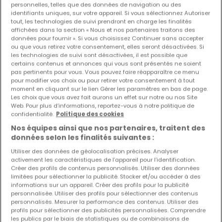
personnelles, telles que des données de navigation ou des
identifiants uniques, sur votre appareil. Si vous sélectionnez Autoriser
Les nouvelles annonces et baisses de prix en
tout, les technologies de suivi prendront en charge les finalités
avant première !
affichées dans la section « Nous et nos partenaires traitons des
données pour fournir ». Si vous choisissez Continuer sans accepter
Activez une alerte sur cette recherche pour recevoir les
ou que vous retirez votre consentement, elles seront désactivées. Si
nouveaux biens ainsi que les changements de prix dans
les technologies de suivi sont désactivées, il est possible que
votre boite email !
certains contenus et annonces qui vous sont présentés ne soient
pas pertinents pour vous. Vous pouvez faire réapparaître ce menu
pour modifier vos choix ou pour retirer votre consentement à tout
Créez une alerte
moment en cliquant sur le lien Gérer les paramètres en bas de page.
Les choix que vous avez fait aurons un effet sur notre ou nos Site
Web. Pour plus d’informations, reportez-vous à notre politique de
confidentialité.
Politique des cookies
Nos équipes ainsi que nos partenaires, traitent des
Commerces à vendre à proximité
données selon les finalités suivantes :
Achat commerces Mouscron
Utiliser des données de géolocalisation précises. Analyser
activement les caractéristiques de l’appareil pour l’identification.
Achat commerces Nancy
Créer des profils de contenus personnalisés. Utiliser des données
Achat commerces Tournai
limitées pour sélectionner la publicité. Stocker et/ou accéder à des
informations sur un appareil. Créer des profils pour la publicité
Achat commerces Huy
personnalisée. Utiliser des profils pour sélectionner des contenus
personnalisés. Mesurer la performance des contenus. Utiliser des
Achat commerces Mons
profils pour sélectionner des publicités personnalisées. Comprendre
les publics par le biais de statistiques ou de combinaisons de