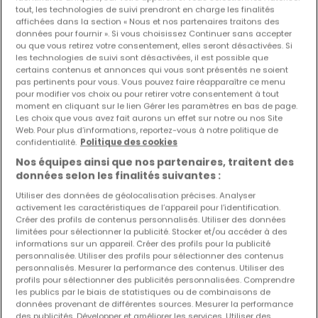
tout, les technologies de suivi prendront en charge les finalités
affichées dans la section « Nous et nos partenaires traitons des
Les nouvelles annonces et baisses de prix en
données pour fournir ». Si vous choisissez Continuer sans accepter
avant première !
ou que vous retirez votre consentement, elles seront désactivées. Si
les technologies de suivi sont désactivées, il est possible que
Activez une alerte sur cette recherche pour recevoir les
certains contenus et annonces qui vous sont présentés ne soient
nouveaux biens ainsi que les changements de prix dans
pas pertinents pour vous. Vous pouvez faire réapparaître ce menu
votre boite email !
pour modifier vos choix ou pour retirer votre consentement à tout
moment en cliquant sur le lien Gérer les paramètres en bas de page.
Les choix que vous avez fait aurons un effet sur notre ou nos Site
Créez une alerte
Web. Pour plus d’informations, reportez-vous à notre politique de
confidentialité.
Politique des cookies
Nos équipes ainsi que nos partenaires, traitent des
données selon les finalités suivantes :
Commerces à vendre à proximité
Utiliser des données de géolocalisation précises. Analyser
activement les caractéristiques de l’appareil pour l’identification.
Achat commerces Consdorf
Créer des profils de contenus personnalisés. Utiliser des données
limitées pour sélectionner la publicité. Stocker et/ou accéder à des
Achat commerces Gonderange
informations sur un appareil. Créer des profils pour la publicité
personnalisée. Utiliser des profils pour sélectionner des contenus
personnalisés. Mesurer la performance des contenus. Utiliser des
profils pour sélectionner des publicités personnalisées. Comprendre
les publics par le biais de statistiques ou de combinaisons de
Modifiez vos critères de recherche pour plus
données provenant de différentes sources. Mesurer la performance
des publicités. Développer et améliorer les services. Utiliser des