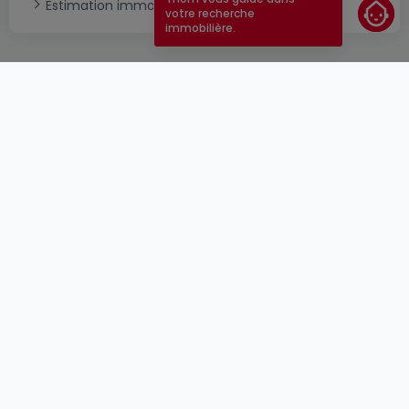
Estimation immobilière
votre recherche
immobilière.
CGU
atHomeGroup
CGV
Contact
DSA
Annonceurs
Mentions légales
Vie privée
Carrières
Cookie
Cybercriminalité
© 2000 -
2026
atHome Group S.à.r.l.
5, rue Charles Darwin L-1433 Luxembourg
atHomeGroup