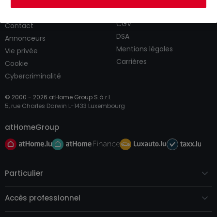
CGU
atHomeGroup
CGV
Contact
DSA
Annonceurs
Mentions légales
Vie privée
Carrières
Cookie
Cybercriminalité
© 2000 -
2026
atHome Group S.à.r.l.
5, rue Charles Darwin L-1433 Luxembourg
atHomeGroup
Particulier
Accès professionnel