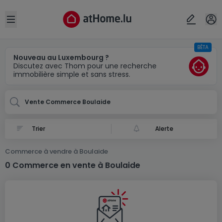
Localité(s)
Annuler
OK
Open sidebar
BÊTA
Boulaide
Nouveau au Luxembourg ?
Discutez avec Thom pour une recherche
immobilière simple et sans stress.
Vente Commerce Boulaide
Alerte
Commerce à vendre à Boulaide
0 Commerce en vente à Boulaide