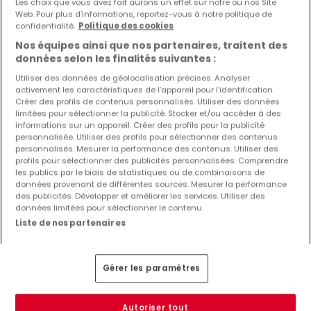
Les choix que vous avez fait aurons un effet sur notre ou nos Site
Achat Locaux commerciaux Boulaide
Web. Pour plus d’informations, reportez-vous à notre politique de
Achat Fonds de commerce Boulaide
confidentialité.
Politique des cookies
Achat Restaurants Boulaide
Nos équipes ainsi que nos partenaires, traitent des
données selon les finalités suivantes :
Achat Hôtels Boulaide
Utiliser des données de géolocalisation précises. Analyser
Achat Entrepôts Boulaide
activement les caractéristiques de l’appareil pour l’identification.
Achat Exploitations agricoles Boulaide
Créer des profils de contenus personnalisés. Utiliser des données
limitées pour sélectionner la publicité. Stocker et/ou accéder à des
Autres recherches suggérées
informations sur un appareil. Créer des profils pour la publicité
personnalisée. Utiliser des profils pour sélectionner des contenus
personnalisés. Mesurer la performance des contenus. Utiliser des
Commerces à Boulaide
profils pour sélectionner des publicités personnalisées. Comprendre
Immobilier à Boulaide
les publics par le biais de statistiques ou de combinaisons de
données provenant de différentes sources. Mesurer la performance
Agences immobilières à Boulaide
des publicités. Développer et améliorer les services. Utiliser des
données limitées pour sélectionner le contenu.
Estimation immobilière
Liste de nos partenaires
Gérer les paramètres
Autoriser tout