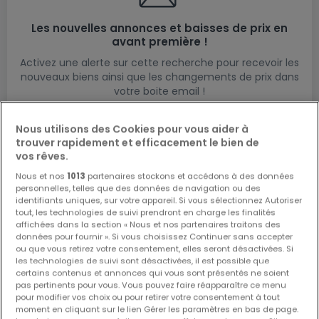
Les nouvelles annonces et baisses de prix en
avant première !
Activez une alerte sur cette recherche pour recevoir les
nouveaux biens ainsi que les changements de prix dans
votre boite email !
Créez une alerte
Nous utilisons des Cookies pour vous aider à
trouver rapidement et efficacement le bien de
vos rêves.
Nous et nos
1013
partenaires stockons et accédons à des données
personnelles, telles que des données de navigation ou des
identifiants uniques, sur votre appareil. Si vous sélectionnez Autoriser
Modifiez vos critères de recherche pour plus
tout, les technologies de suivi prendront en charge les finalités
affichées dans la section « Nous et nos partenaires traitons des
de résultats
données pour fournir ». Si vous choisissez Continuer sans accepter
ou que vous retirez votre consentement, elles seront désactivées. Si
les technologies de suivi sont désactivées, il est possible que
certains contenus et annonces qui vous sont présentés ne soient
pas pertinents pour vous. Vous pouvez faire réapparaître ce menu
Types de commerces à vendre à Boulaide
pour modifier vos choix ou pour retirer votre consentement à tout
moment en cliquant sur le lien Gérer les paramètres en bas de page.