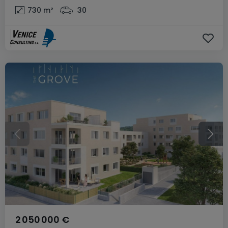
730
m²
30
2 050 000 €