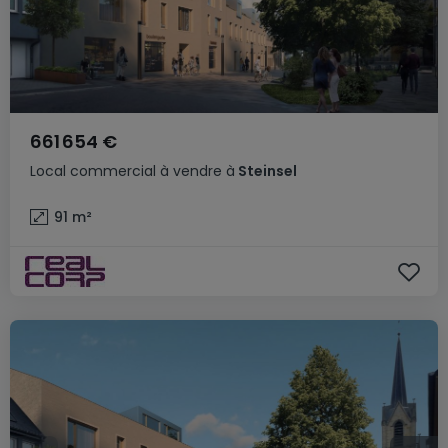
661 654 €
Local commercial
à vendre
à
Steinsel
91
m²