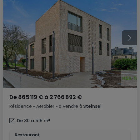
De
865 119 €
à
2 766 892 €
Résidence
« Aerdbier »
à vendre
à
Steinsel
De 80 à 515
m²
Restaurant