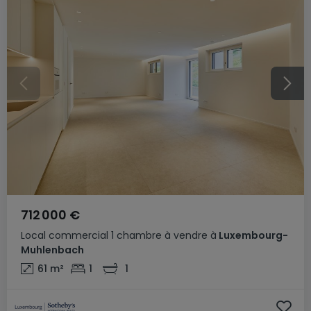
712 000 €
Local commercial
1 chambre
à vendre
à
Luxembourg-
Muhlenbach
61
m²
1
1