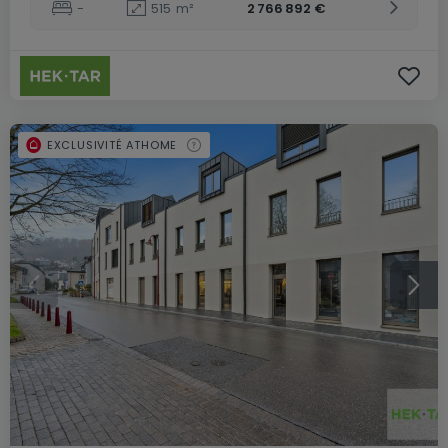
-
515
m²
2 766 892 €
EXCLUSIVITÉ ATHOME