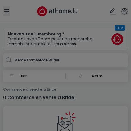
Localité(s)
Annuler
OK
Open sidebar
BÊTA
Bridel
Nouveau au Luxembourg ?
Discutez avec Thom pour une recherche
immobilière simple et sans stress.
Vente Commerce Bridel
Alerte
Commerce à vendre à Bridel
0 Commerce en vente à Bridel