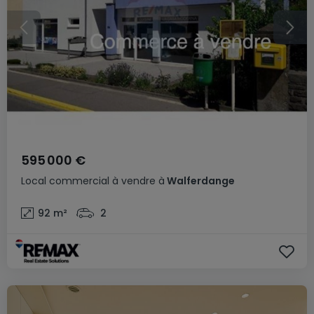
595 000 €
Local commercial
à vendre
à
Walferdange
92
m²
2