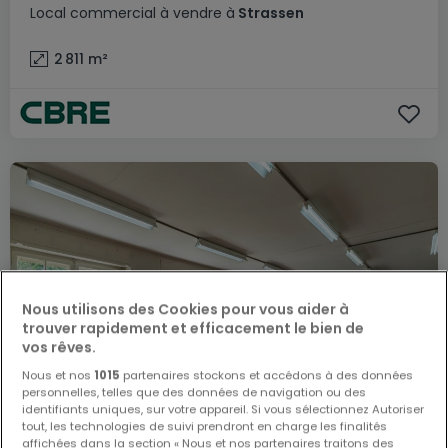
Local commercial
à vendre
à
Strassen
2 811
m²
Nous utilisons des Cookies pour vous aider à
trouver rapidement et efficacement le bien de
vos rêves.
Nous et nos
1015
partenaires stockons et accédons à des données
personnelles, telles que des données de navigation ou des
identifiants uniques, sur votre appareil. Si vous sélectionnez Autoriser
tout, les technologies de suivi prendront en charge les finalités
affichées dans la section « Nous et nos partenaires traitons des