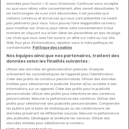
données pour fournir ». Si vous choisissez Continuer sans accepter
ou que vous retirez votre consentement, elles seront désactivées. Si
les technologies de suivi sont désactivées, il est possible que
970 000 €
certains contenus et annonces qui vous sont présentés ne soient
pas pertinents pour vous. Vous pouvez faire réapparaître ce menu
Local commercial
à vendre
à
Luxembourg-Centre
pour modifier vos choix ou pour retirer votre consentement à tout
ville
moment en cliquant sur le lien Gérer les paramètres en bas de page.
Les choix que vous avez fait aurons un effet sur notre ou nos Site
252
m²
5
Web. Pour plus d’informations, reportez-vous à notre politique de
confidentialité.
Politique des cookies
Nos équipes ainsi que nos partenaires, traitent des
données selon les finalités suivantes :
Utiliser des données de géolocalisation précises. Analyser
activement les caractéristiques de l’appareil pour l’identification.
Créer des profils de contenus personnalisés. Utiliser des données
limitées pour sélectionner la publicité. Stocker et/ou accéder à des
informations sur un appareil. Créer des profils pour la publicité
personnalisée. Utiliser des profils pour sélectionner des contenus
personnalisés. Mesurer la performance des contenus. Utiliser des
profils pour sélectionner des publicités personnalisées. Comprendre
les publics par le biais de statistiques ou de combinaisons de
données provenant de différentes sources. Mesurer la performance
des publicités. Développer et améliorer les services. Utiliser des
données limitées pour sélectionner le contenu.