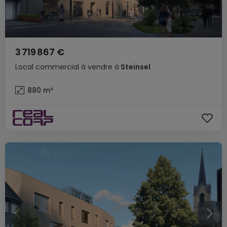
3 719 867 €
Local commercial
à vendre
à
Steinsel
880
m²