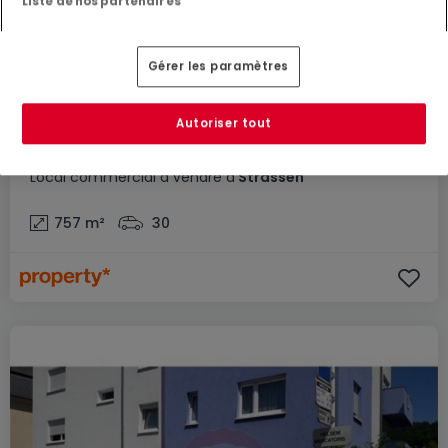
Liste de nos partenaires
Gérer les paramètres
Autoriser tout
5 350 000 €
Local commercial
à vendre
à
Strassen
757
m²
30