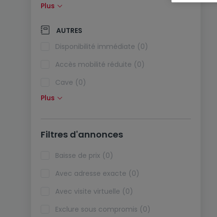
Plus
Panneaux solaires (0)
Pompe à chaleur (0)
AUTRES
Climatisation (0)
Disponibilité immédiate (0)
Fibre optique (0)
Accès mobilité réduite (0)
Cave (0)
Plus
Grenier (0)
Ascenseur (0)
Filtres d'annonces
Viager (0)
Biens de vacances (0)
Baisse de prix (0)
Avec adresse exacte (0)
Avec visite virtuelle (0)
Exclure sous compromis (0)