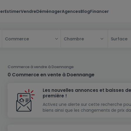
er
Estimer
Vendre
Déménager
Agences
Blog
Financer
Chambre
Surface
Commerce
Tous
Maison
Commerce à vendre à Doennange
Appartement
Maison
0 Commerce en vente à Doennange
Projet neuf
Appartement
Maison individuelle
Les nouvelles annonces et baisses de
Maison à construire
Résidence
Chambre
Maison mitoyenne
première !
Immeuble de rapport
Lotissement
Studio
Maison jumelée
Modèle de maison
Activez une alerte sur cette recherche pou
biens ainsi que les changements de prix da
Terrain
Immeuble de rapport
Penthouse
Terrain + Maison
Villa
Garage - parking
Terrain constructible
Duplex
Maison de maître
Gros-oeuvre