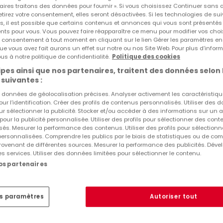
aires traitons des données pour fournir ». Si vous choisissez Continuer sans 
intéresser.
tirez votre consentement, elles seront désactivées. Si les technologies de sui
s, il est possible que certains contenus et annonces qui vous sont présentés
ents pour vous. Vous pouvez faire réapparaître ce menu pour modifier vos choi
tre consentement à tout moment en cliquant sur le lien Gérer les paramètres e
ue vous avez fait aurons un effet sur notre ou nos Site Web. Pour plus d’inform
us à notre politique de confidentialité.
Politique des cookies
pes ainsi que nos partenaires, traitent des données selon 
 suivantes :
es données de géolocalisation précises. Analyser activement les caractéristiq
pour l’identification. Créer des profils de contenus personnalisés. Utiliser des
ur sélectionner la publicité. Stocker et/ou accéder à des informations sur un a
 pour la publicité personnalisée. Utiliser des profils pour sélectionner des con
és. Mesurer la performance des contenus. Utiliser des profils pour sélectionn
 personnalisées. Comprendre les publics par le biais de statistiques ou de co
ovenant de différentes sources. Mesurer la performance des publicités. Dével
es services. Utiliser des données limitées pour sélectionner le contenu.
nos partenaires
es paramètres
Autoriser tout