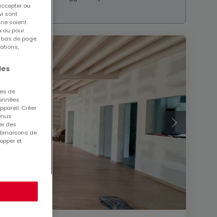
accepter ou
vi sont
 ne soient
x ou pour
n bas de page.
ations,
les
ues de
 données
ppareil. Créer
tenus
er des
mbinaisons de
opper et