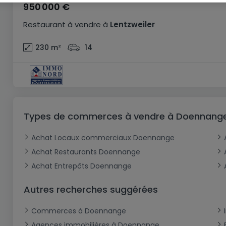
950 000 €
Restaurant
à vendre
à
Lentzweiler
230
m²
14
Types de commerces à vendre à Doennang
Achat Locaux commerciaux Doennange
Achat Restaurants Doennange
Achat Entrepôts Doennange
Autres recherches suggérées
Commerces à Doennange
Agences immobilières à Doennange