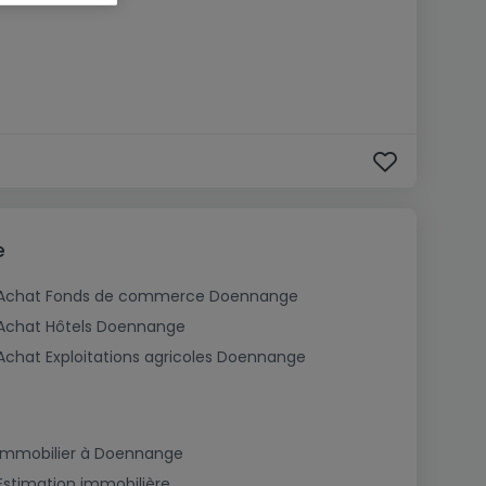
e
Achat Fonds de commerce Doennange
Achat Hôtels Doennange
Achat Exploitations agricoles Doennange
Immobilier à Doennange
Estimation immobilière