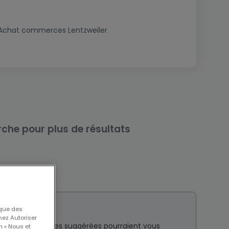
Achat commerces Lentzweiler
rche pour plus de résultats
 que des
nez Autoriser
nt ? Ces annonces suggérées pourraient vous
n « Nous et