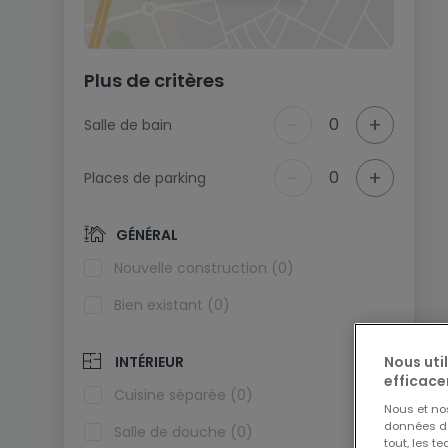
Plus de critères
-
+
0
Salle de bain
-
+
0
Places de parking
GÉNÉRAL
Nouvelle construction (0)
Bien existant (0)
Nous uti
INTÉRIEUR
efficace
Cuisine séparée (0)
Nous et n
données de 
Salle de douche (0)
tout, les t