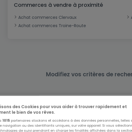
Bureau
Triplex
Terrain non constructible
Château
Garage - Parking
Commerces à vendre à proximité
Commerce
Loft
Ferme
Terrain industriel
Bureau
Garage ouvert
Achat commerces Clervaux
Local commercial
Corps de ferme
Mansarde
Garage fermé
Achat commerces Troine-Route
Fonds de Commerce
Rez-de-chaussée
Châlet
Bungalow
Restaurant
Plain pied
Hôtel
Entrepôt
Gîte
Modifiez vos critères de reche
Exploitation agricole
lisons des Cookies pour vous aider à trouver rapidement et
ment le bien de vos rêves.
os
1015
partenaires stockons et accédons à des données personnelles, telles
Biens similaires à proximité
navigation ou des identifiants uniques, sur votre appareil. Si vous sélection
Vous n'avez pas trouvé de biens qui vous intéresse
echnologies de suivi prendront en charge les finalités affichées dans la sectio