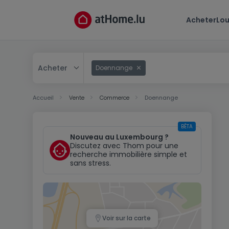
Acheter
Lou
Acheter
Doennange
Acheter
Accueil
Vente
Commerce
Doennange
Louer
BÊTA
Nouveau au Luxembourg ?
Discutez avec Thom pour une
recherche immobilière simple et
sans stress.
Voir sur la carte