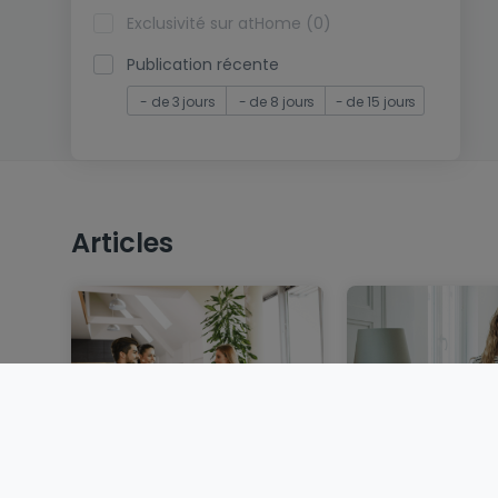
Exclusivité sur atHome (0)
Publication récente
- de 3 jours
- de 8 jours
- de 15 jours
Articles
Vendre un bien
Louer au Luxem