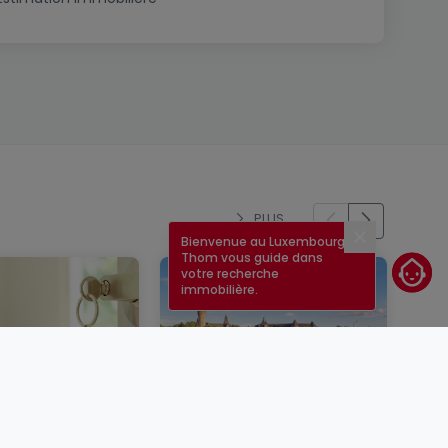
PLUS
Bienvenue au Luxembourg !
Fermer
Thom vous guide dans
votre recherche
immobilière.
un bien
Taux immobilier au