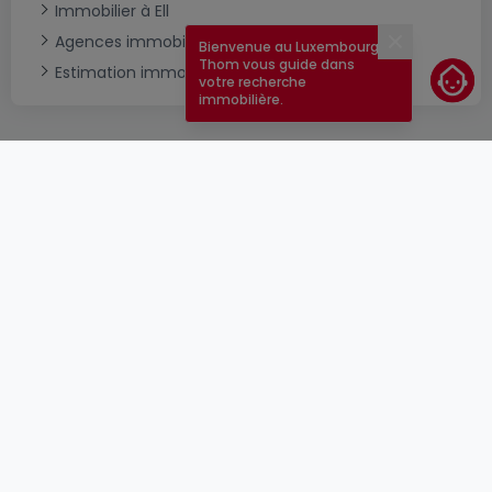
Immobilier à Ell
Agences immobilières à Ell
Bienvenue au Luxembourg !
Fermer
Thom vous guide dans
Estimation immobilière
votre recherche
immobilière.
CGU
atHomeGroup
CGV
Contact
DSA
Annonceurs
Mentions légales
Vie privée
Carrières
Cookie
Cybercriminalité
© 2000 -
2026
atHome Group S.à.r.l.
5, rue Charles Darwin L-1433 Luxembourg