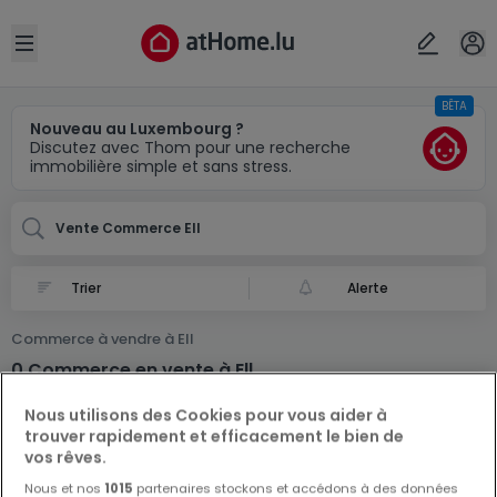
Localité(s)
Annuler
OK
Open sidebar
BÊTA
Ell
Nouveau au Luxembourg ?
Discutez avec Thom pour une recherche
immobilière simple et sans stress.
Vente Commerce Ell
Alerte
Commerce à vendre à Ell
0 Commerce en vente à Ell
Nous utilisons des Cookies pour vous aider à
trouver rapidement et efficacement le bien de
vos rêves.
Nous et nos
1015
partenaires stockons et accédons à des données