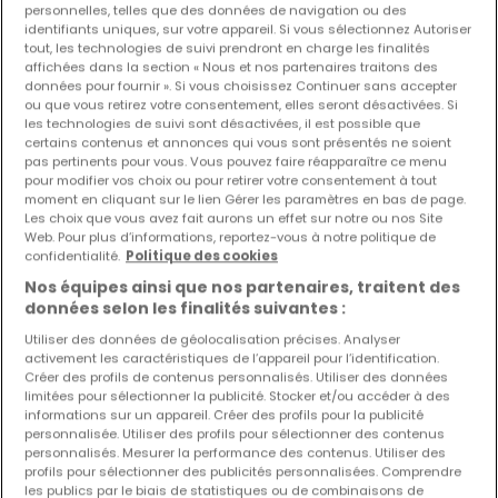
personnelles, telles que des données de navigation ou des
identifiants uniques, sur votre appareil. Si vous sélectionnez Autoriser
Les nouvelles annonces et baisses de prix en
tout, les technologies de suivi prendront en charge les finalités
avant première !
affichées dans la section « Nous et nos partenaires traitons des
données pour fournir ». Si vous choisissez Continuer sans accepter
Activez une alerte sur cette recherche pour recevoir les
ou que vous retirez votre consentement, elles seront désactivées. Si
nouveaux biens ainsi que les changements de prix dans
les technologies de suivi sont désactivées, il est possible que
votre boite email !
certains contenus et annonces qui vous sont présentés ne soient
pas pertinents pour vous. Vous pouvez faire réapparaître ce menu
pour modifier vos choix ou pour retirer votre consentement à tout
Créez une alerte
moment en cliquant sur le lien Gérer les paramètres en bas de page.
Les choix que vous avez fait aurons un effet sur notre ou nos Site
Web. Pour plus d’informations, reportez-vous à notre politique de
confidentialité.
Politique des cookies
Nos équipes ainsi que nos partenaires, traitent des
Commerces à vendre à proximité
données selon les finalités suivantes :
Achat commerces Mouscron
Utiliser des données de géolocalisation précises. Analyser
activement les caractéristiques de l’appareil pour l’identification.
Achat commerces Nancy
Créer des profils de contenus personnalisés. Utiliser des données
Achat commerces Tournai
limitées pour sélectionner la publicité. Stocker et/ou accéder à des
informations sur un appareil. Créer des profils pour la publicité
Achat commerces Huy
personnalisée. Utiliser des profils pour sélectionner des contenus
personnalisés. Mesurer la performance des contenus. Utiliser des
Achat commerces Mons
profils pour sélectionner des publicités personnalisées. Comprendre
les publics par le biais de statistiques ou de combinaisons de