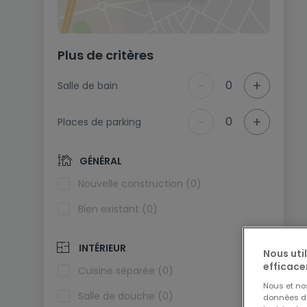
Plus de critères
-
+
0
Salle de bain
-
+
0
Places de parking
GÉNÉRAL
Nouvelle construction (0)
Bien existant (0)
INTÉRIEUR
Nous uti
efficace
Cuisine séparée (0)
Nous et n
Salle de douche (0)
données de 