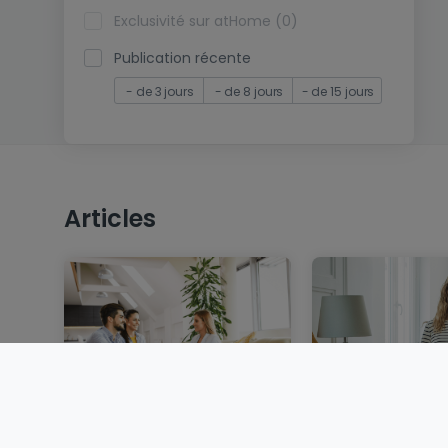
Exclusivité sur atHome (0)
Publication récente
- de 3 jours
- de 8 jours
- de 15 jours
Articles
Vendre un bien
Louer au Luxem