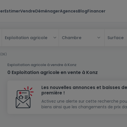
er
Estimer
Vendre
Déménager
Agences
Blog
Financer
Chambre
Surface
Exploitation agricole
Tous
 (DE)
Maison
Exploitation agricole à vendre à Konz
Appartement
Maison
0 Exploitation agricole en vente à Konz
Projet neuf
Appartement
Maison individuelle
Les nouvelles annonces et baisses de
Maison à construire
Résidence
Chambre
Maison mitoyenne
première !
Immeuble de rapport
Lotissement
Studio
Maison jumelée
Modèle de maison
Activez une alerte sur cette recherche pou
biens ainsi que les changements de prix da
Terrain
Immeuble de rapport
Penthouse
Terrain + Maison
Villa
Garage - parking
Terrain constructible
Duplex
Maison de maître
Gros-oeuvre