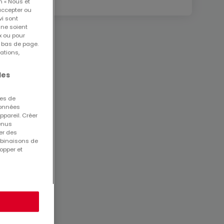
n « Nous et
accepter ou
vi sont
 ne soient
x ou pour
n bas de page.
ations,
les
ues de
 données
ppareil. Créer
tenus
er des
mbinaisons de
opper et