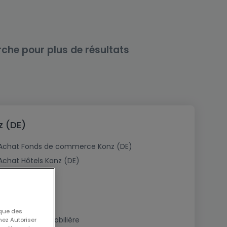
rche pour plus de résultats
z (DE)
Achat Fonds de commerce Konz (DE)
Achat Hôtels Konz (DE)
 que des
Estimation immobilière
nez Autoriser