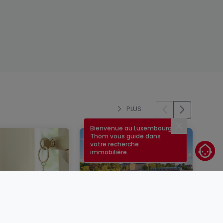
PLUS
Bienvenue au Luxembourg !
Fermer
Thom vous guide dans
votre recherche
immobilière.
un bien
Taux immobilier au