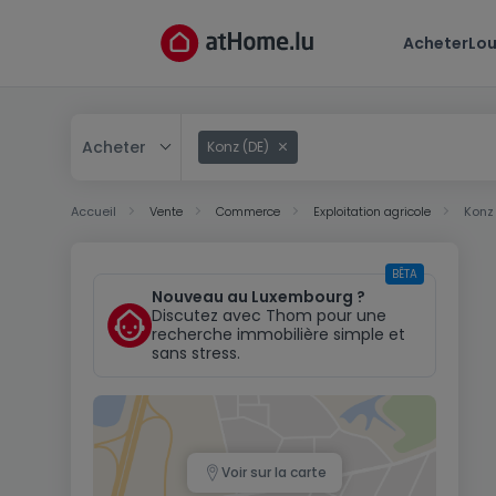
Acheter
Lou
Acheter
Konz (DE)
Acheter
Accueil
Vente
Commerce
Exploitation agricole
Konz
Louer
BÊTA
Nouveau au Luxembourg ?
Discutez avec Thom pour une
recherche immobilière simple et
sans stress.
Voir sur la carte