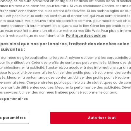
echnologies de suivi prendront en charge les finalités affichées dans la sectio
aires traitons des données pour fournir ». Si vous choisissez Continuer sans 
tirez votre consentement, elles seront désactivées. Si les technologies de sui
s, il est possible que certains contenus et annonces qui vous sont présentés
ents pour vous. Vous pouvez faire réapparaître ce menu pour modifier vos choi
tre consentement à tout moment en cliquant sur le lien Gérer les paramètres e
ue vous avez fait aurons un effet sur notre ou nos Site Web. Pour plus d’inform
us à notre politique de confidentialité.
Politique des cookies
pes ainsi que nos partenaires, traitent des données selon 
 suivantes :
es données de géolocalisation précises. Analyser activement les caractéristiq
pour l’identification. Créer des profils de contenus personnalisés. Utiliser des
ur sélectionner la publicité. Stocker et/ou accéder à des informations sur un a
 pour la publicité personnalisée. Utiliser des profils pour sélectionner des con
és. Mesurer la performance des contenus. Utiliser des profils pour sélectionn
 personnalisées. Comprendre les publics par le biais de statistiques ou de co
ovenant de différentes sources. Mesurer la performance des publicités. Dével
es services. Utiliser des données limitées pour sélectionner le contenu.
nos partenaires
es paramètres
Autoriser tout