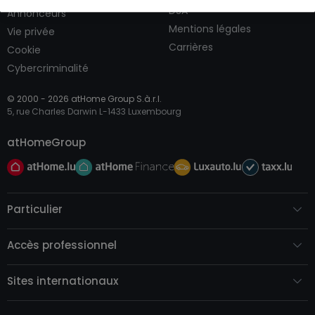
DSA
Annonceurs
Mentions légales
Vie privée
Carrières
Cookie
Cybercriminalité
© 2000 -
2026
atHome Group S.à.r.l.
5, rue Charles Darwin L-1433 Luxembourg
atHomeGroup
Particulier
Accès professionnel
Sites internationaux