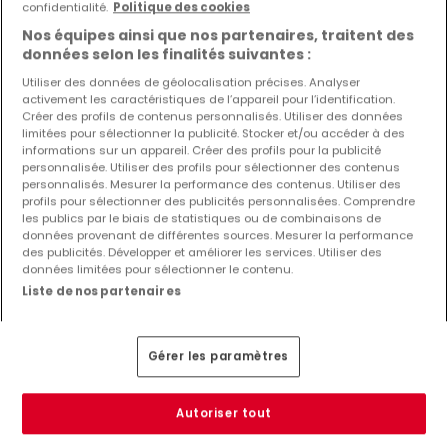
confidentialité.
Politique des cookies
Achat Locaux commerciaux Steinfort
Nos équipes ainsi que nos partenaires, traitent des
données selon les finalités suivantes :
Achat Fonds de commerce Steinfort
Utiliser des données de géolocalisation précises. Analyser
Achat Restaurants Steinfort
activement les caractéristiques de l’appareil pour l’identification.
Achat Hôtels Steinfort
Créer des profils de contenus personnalisés. Utiliser des données
limitées pour sélectionner la publicité. Stocker et/ou accéder à des
Achat Entrepôts Steinfort
informations sur un appareil. Créer des profils pour la publicité
personnalisée. Utiliser des profils pour sélectionner des contenus
Autres recherches suggérées
personnalisés. Mesurer la performance des contenus. Utiliser des
profils pour sélectionner des publicités personnalisées. Comprendre
Agences immobilières à Steinfort
les publics par le biais de statistiques ou de combinaisons de
données provenant de différentes sources. Mesurer la performance
Estimation immobilière
des publicités. Développer et améliorer les services. Utiliser des
données limitées pour sélectionner le contenu.
Liste de nos partenaires
Gérer les paramètres
CGU
atHomeGroup
Autoriser tout
CGV
Contact