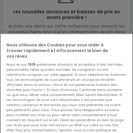
Les nouvelles annonces et baisses de prix en
avant première !
Activez une alerte sur cette recherche pour recevoir les
nouveaux biens ainsi que les changements de prix dans
votre boite email !
Nous utilisons des Cookies pour vous aider à
Créez une alerte
trouver rapidement et efficacement le bien de
vos rêves.
Nous et nos
1015
partenaires stockons et accédons à des données
personnelles, telles que des données de navigation ou des
identifiants uniques, sur votre appareil. Si vous sélectionnez Autoriser
tout, les technologies de suivi prendront en charge les finalités
affichées dans la section « Nous et nos partenaires traitons des
Modifiez vos critères de recherche pour plus
données pour fournir ». Si vous choisissez Continuer sans accepter
ou que vous retirez votre consentement, elles seront désactivées. Si
de résultats
les technologies de suivi sont désactivées, il est possible que
certains contenus et annonces qui vous sont présentés ne soient
pas pertinents pour vous. Vous pouvez faire réapparaître ce menu
pour modifier vos choix ou pour retirer votre consentement à tout
moment en cliquant sur le lien Gérer les paramètres en bas de page.
Autres types de commerces à vendre à
Les choix que vous avez fait aurons un effet sur notre ou nos Site
Web. Pour plus d’informations, reportez-vous à notre politique de
Steinfort