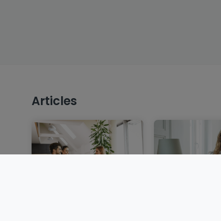
Articles
Vendre un bien
Louer au Luxem
immobilier au
dossier, garant