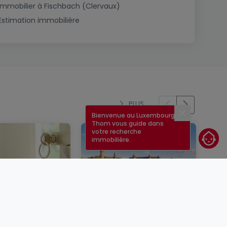
Immobilier à Fischbach (Clervaux)
Estimation immobilière
PLUS
Bienvenue au Luxembourg !
Fermer
Thom vous guide dans
votre recherche
immobilière.
un bien
Taux immobilier au
er au
Luxembourg en 2026 :