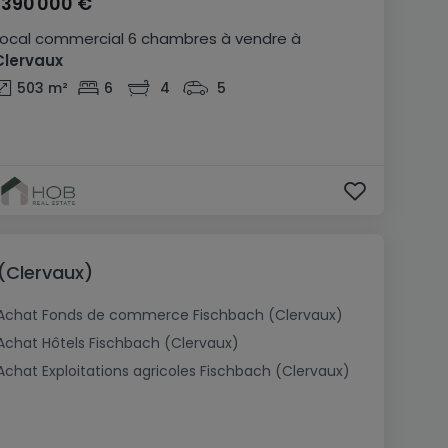
1 390 000 €
Local commercial
6 chambres
à vendre
à
Clervaux
503
m²
6
4
5
(Clervaux)
Achat Fonds de commerce Fischbach (Clervaux)
Achat Hôtels Fischbach (Clervaux)
Achat Exploitations agricoles Fischbach (Clervaux)