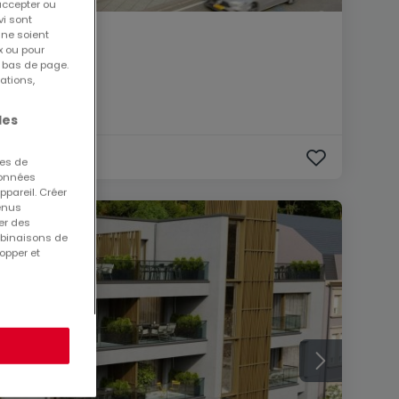
accepter ou
vi sont
 ne soient
x ou pour
n bas de page.
ations,
les
ues de
 données
ppareil. Créer
tenus
er des
mbinaisons de
opper et