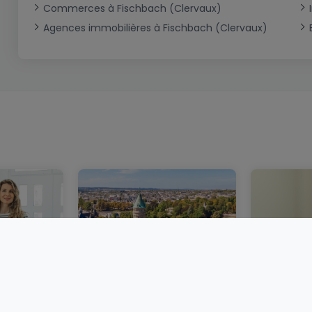
Commerces à Fischbach (Clervaux)
Agences immobilières à Fischbach (Clervaux)
bourg :
Un marché immobilier
Acheter 
ie
luxembourgeois plus
immobili