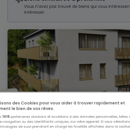
Vous n'avez pas trouvé de biens qui vous intéresse
intéresser.
lisons des Cookies pour vous aider à trouver rapidement et
ment le bien de vos rêves.
os
1015
partenaires stockons et accédons à des données personnelles, telles
navigation ou des identifiants uniques, sur votre appareil. Si vous sélection
echnologies de suivi prendront en charge les finalités affichées dans la sectio