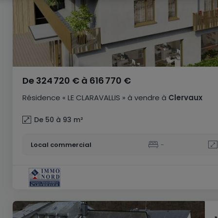
De
324 720 €
à
616 770 €
Résidence
« LE CLARAVALLIS »
à vendre
à
Clervaux
De 50 à 93
m²
Local commercial
-