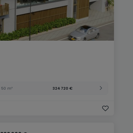
50
m²
324 720 €