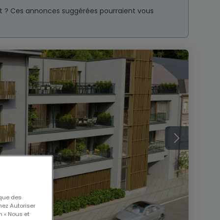
nt ? Ces annonces suggérées pourraient vous
 que des
nez Autoriser
n « Nous et