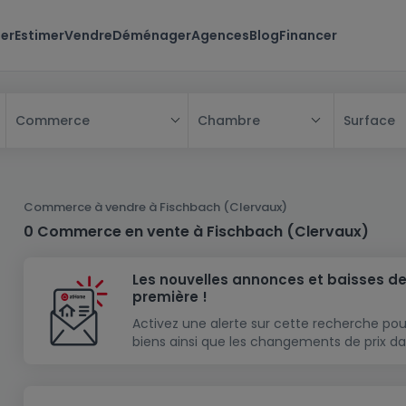
er
Estimer
Vendre
Déménager
Agences
Blog
Financer
Chambre
Surface
Commerce
Tous
Maison
Commerce à vendre à Fischbach (Clervaux)
Appartement
Maison
0 Commerce en vente à Fischbach (Clervaux)
Projet neuf
Appartement
Maison individuelle
Les nouvelles annonces et baisses de
Maison à construire
Résidence
Chambre
Maison mitoyenne
première !
Immeuble de rapport
Lotissement
Studio
Maison jumelée
Modèle de maison
Activez une alerte sur cette recherche pou
biens ainsi que les changements de prix da
Terrain
Immeuble de rapport
Penthouse
Terrain + Maison
Villa
Garage - parking
Terrain constructible
Duplex
Maison de maître
Gros-oeuvre