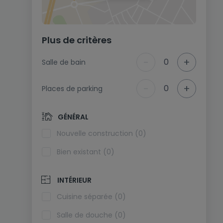
Plus de critères
-
+
0
Salle de bain
-
+
0
Places de parking
GÉNÉRAL
Nouvelle construction (0)
Bien existant (0)
INTÉRIEUR
Cuisine séparée (0)
Salle de douche (0)