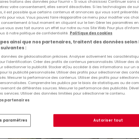
aires traitons des données pour fournir ». Si vous choisissez Continuer sans 
tirez votre consentement, elles seront désactivées. Si les technologies de sui
324 720 €
s, il est possible que certains contenus et annonces qui vous sont présentés
ents pour vous. Vous pouvez faire réapparaître ce menu pour modifier vos choi
tre consentement à tout moment en cliquant sur le lien Gérer les paramètres e
Local commercial
à vendre
à
Clervaux
ue vous avez fait aurons un effet sur notre ou nos Site Web. Pour plus d’inform
us à notre politique de confidentialité.
Politique des cookies
50
m²
pes ainsi que nos partenaires, traitent des données selon 
 suivantes :
es données de géolocalisation précises. Analyser activement les caractéristiq
pour l’identification. Créer des profils de contenus personnalisés. Utiliser des
ur sélectionner la publicité. Stocker et/ou accéder à des informations sur un a
 pour la publicité personnalisée. Utiliser des profils pour sélectionner des con
és. Mesurer la performance des contenus. Utiliser des profils pour sélectionn
 personnalisées. Comprendre les publics par le biais de statistiques ou de co
ovenant de différentes sources. Mesurer la performance des publicités. Dével
es services. Utiliser des données limitées pour sélectionner le contenu.
nos partenaires
es paramètres
Autoriser tout