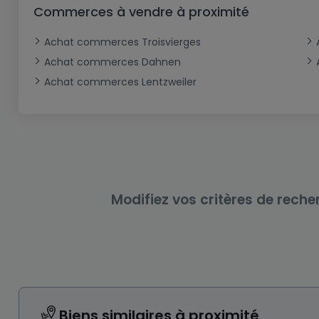
Bureau
Triplex
Terrain non constructible
Château
Garage - Parking
Commerces à vendre à proximité
Commerce
Loft
Ferme
Terrain industriel
Bureau
Garage ouvert
Achat commerces Troisvierges
Local commercial
Corps de ferme
Mansarde
Garage fermé
Achat commerces Dahnen
Achat commerces Lentzweiler
Fonds de Commerce
Rez-de-chaussée
Châlet
Bungalow
Restaurant
Plain pied
Hôtel
Entrepôt
Gîte
Exploitation agricole
Modifiez vos critères de reche
Biens similaires à proximité