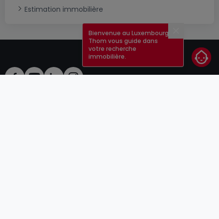
Estimation immobilière
Bienvenue au Luxembourg !
Fermer
Thom vous guide dans
votre recherche
immobilière.
CGU
atHomeGroup
CGV
Contact
DSA
Annonceurs
Mentions légales
Vie privée
Carrières
Cookie
Cybercriminalité
© 2000 -
2026
atHome Group S.à.r.l.
5, rue Charles Darwin L-1433 Luxembourg
atHomeGroup