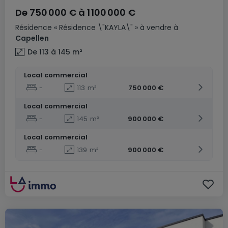
De
750 000 €
à
1 100 000 €
Résidence
« Résidence \"KAYLA\" »
à vendre
à
Capellen
De 113 à 145
m²
Local commercial
-
113
m²
750 000 €
Local commercial
-
145
m²
900 000 €
Local commercial
-
139
m²
900 000 €