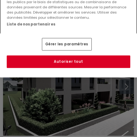
les publics par le biais de statistiques ou de combinaisons de
139
m²
5
données provenant de différentes sources. Mesurer la performance
des publicités. Développer et améliorer les services. Utiliser des
données limitées pour sélectionner le contenu.
Liste de nos partenaires
Gérer les paramètres
Autoriser tout