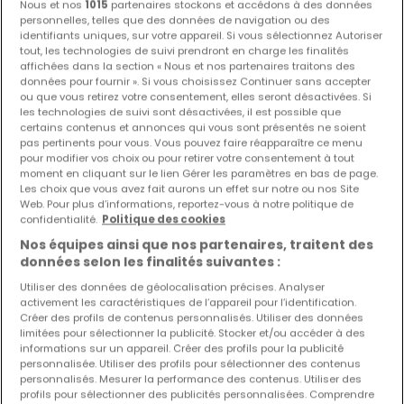
Nous et nos
1015
partenaires stockons et accédons à des données
personnelles, telles que des données de navigation ou des
identifiants uniques, sur votre appareil. Si vous sélectionnez Autoriser
tout, les technologies de suivi prendront en charge les finalités
affichées dans la section « Nous et nos partenaires traitons des
données pour fournir ». Si vous choisissez Continuer sans accepter
ou que vous retirez votre consentement, elles seront désactivées. Si
les technologies de suivi sont désactivées, il est possible que
certains contenus et annonces qui vous sont présentés ne soient
pas pertinents pour vous. Vous pouvez faire réapparaître ce menu
pour modifier vos choix ou pour retirer votre consentement à tout
moment en cliquant sur le lien Gérer les paramètres en bas de page.
Les choix que vous avez fait aurons un effet sur notre ou nos Site
Web. Pour plus d’informations, reportez-vous à notre politique de
confidentialité.
Politique des cookies
Nos équipes ainsi que nos partenaires, traitent des
données selon les finalités suivantes :
Utiliser des données de géolocalisation précises. Analyser
activement les caractéristiques de l’appareil pour l’identification.
Créer des profils de contenus personnalisés. Utiliser des données
limitées pour sélectionner la publicité. Stocker et/ou accéder à des
informations sur un appareil. Créer des profils pour la publicité
900 000 €
personnalisée. Utiliser des profils pour sélectionner des contenus
Local commercial
à vendre
à
Capellen
personnalisés. Mesurer la performance des contenus. Utiliser des
profils pour sélectionner des publicités personnalisées. Comprendre