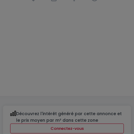
Local commercial
6 chambres
à
Grevenmacher
1 399 000 €
560
m²
6
6
2
Découvrez l'intérêt généré par cette annonce et
le prix moyen par m² dans cette zone
Connectez-vous