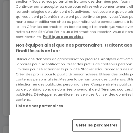
section « Nous et nos partenaires traitons des données pour fournir 
les meilleures conditions.
Continuer sans accepter ou que vous retirez votre consentement, ell
Internet
les technologies de suivi sont désactivées, il est possible que cer
qui vous sont présentés ne soient pas pertinents pour vous. Vous po
N'hésitez pas à consulter notre site
menu pour modifier vos choix ou pour retirer votre consentement à 
www.housedream.lu pour découvrir nos autres
le lien Gérer les paramètres en bas de page. Les choix que vous avez
notre ou nos Site Web. Pour plus d’informations, reportez-vous à notr
L'internet Giga : l'Internet à domicile
biens ou nous contacter au +352 27 77 00 78 ou par
confidentialité.
Politique des cookies
mail contact@housedream.lu pour plus
Bénéficiez d’1 mois d’internet gratuit avec le code
Nos équipes ainsi que nos partenaires, traitent des
ATHOME26 sur le réseau le plus rapide du
finalités suivantes :
d'informations et/ou une éventuelle visite.
Luxembourg.
Utiliser des données de géolocalisation précises. Analyser activeme
l’appareil pour l’identification. Créer des profils de contenus person
limitées pour sélectionner la publicité. Stocker et/ou accéder à des i
J’y vais
Créer des profils pour la publicité personnalisée. Utiliser des profils
contenus personnalisés. Mesurer la performance des contenus. Utilis
sélectionner des publicités personnalisées. Comprendre les publics p
ou de combinaisons de données provenant de différentes sources.
En partenariat avec
publicités. Développer et améliorer les services. Utiliser des données 
contenu.
Liste de nos partenaires
Gérer les paramètres