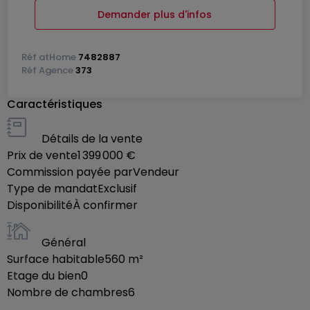
Demander plus d'infos
1er étage:
Colocation:
Réf
atHome
7482887
4 chambres
Réf
Agence
373
2 salles de bain
Caractéristiques
Cuisine commune
Détails de la vente
Studio:
Prix de vente
1 399 000 €
1 chambre, salle de bain, cuisine
Commission payée par
Vendeur
Type de mandat
Exclusif
Appartement:
Disponibilité
À confirmer
Hall d'entrée
Bureau
Général
A l'étage: 1 chambre, salle de bain, salon
Surface habitable
560
m²
Open space avec sauna
Etage du bien
0
Nombre de chambres
6