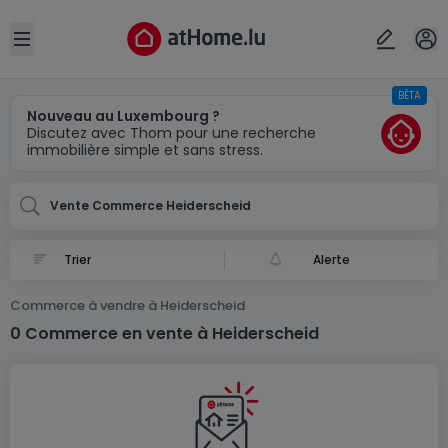
Localité(s)
Annuler
OK
Open sidebar
BÊTA
Heiderscheid
Nouveau au Luxembourg ?
Discutez avec Thom pour une recherche
immobilière simple et sans stress.
Vente Commerce Heiderscheid
Alerte
Commerce à vendre à Heiderscheid
0 Commerce en vente à Heiderscheid