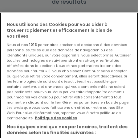
de résultats
Nous utilisons des Cookies pour vous aider à
trouver rapidement et efficacement le bien de
Biens similaires à proximité
vos rêves.
Vous n'avez pas trouvé de biens qui vous
Nous et nos
1013
partenaires stockons et accédons à des données
intéressent ? Ces annonces suggérées
personnelles, telles que des données de navigation ou des
identifiants uniques, sur votre appareil. Si vous sélectionnez Autoriser
pourraient vous intéresser.
tout, les technologies de suivi prendront en charge les finalités
affichées dans la section « Nous et nos partenaires traitons des
données pour fournir ». Si vous choisissez Continuer sans accepter
ou que vous retirez votre consentement, elles seront désactivées. Si
les technologies de suivi sont désactivées, il est possible que
certains contenus et annonces qui vous sont présentés ne soient
pas pertinents pour vous. Vous pouvez faire réapparaître ce menu
pour modifier vos choix ou pour retirer votre consentement à tout
moment en cliquant sur le lien Gérer les paramètres en bas de page.
Les choix que vous avez fait aurons un effet sur notre ou nos Site
Web. Pour plus d’informations, reportez-vous à notre politique de
confidentialité.
Politique des cookies
Nos équipes ainsi que nos partenaires, traitent des
données selon les finalités suivantes :