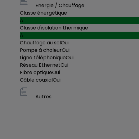
Energie / Chauffage
Classe énergétique
A
Classe d'isolation thermique
A
Chauffage au sol
Oui
Pompe à chaleur
Oui
Ligne téléphonique
Oui
Réseau Ethernet
Oui
Fibre optique
Oui
Câble coaxial
Oui
Autres