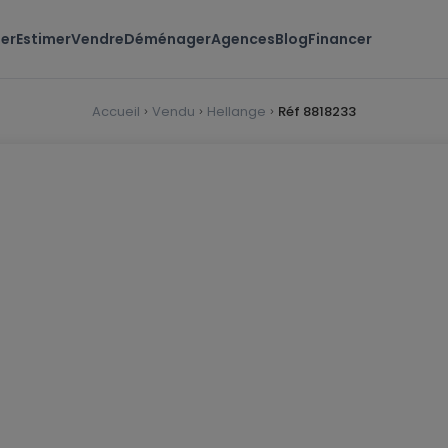
er
Estimer
Vendre
Déménager
Agences
Blog
Financer
Accueil
Vendu
Hellange
Réf 8818233