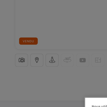
VENDU
Local commercial
à
Hellange
681 950 €
74
m²
Nous uti