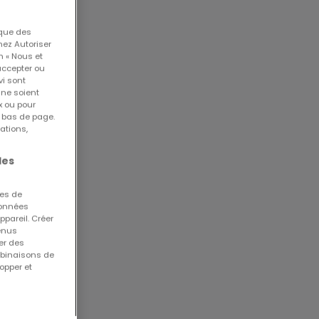
 que des
nez Autoriser
n « Nous et
accepter ou
vi sont
 ne soient
x ou pour
n bas de page.
ations,
ce
les
ues de
 données
té
ppareil. Créer
tenus
er des
mbinaisons de
opper et
18233