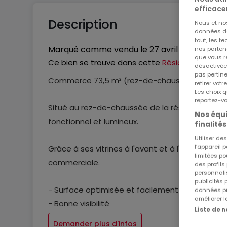
efficace
Description
Nous et n
données de 
tout, les t
Marqué comme vendu le
27 avril 2026
nos parten
que vous re
Ce bien se trouve dans cette
Résidence
désactivée
pas pertin
Commerce 73,5 m² (rez-de-chaussée)
retirer vo
Les choix q
reportez-vo
Situé au rez-de-chaussée de la résidence EFA 
Nos équi
fonctionnel et lumineux.
finalités
Utiliser d
l’appareil 
Grâce à ses vitrines à l'avant et à l'arrière, il 
limitées po
commerciale.
des profils
personnalis
publicités
- Surface optimisée et facilement aménageab
données pr
améliorer l
- Bonne visibilité
Liste de 
- Résidence moderne
Demander plus d'infos