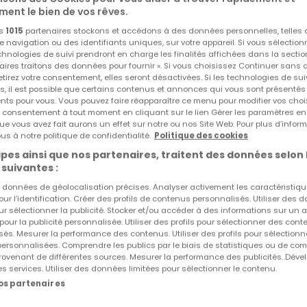
ment le bien de vos rêves.
os
1015
partenaires stockons et accédons à des données personnelles, telles
navigation ou des identifiants uniques, sur votre appareil. Si vous sélection
echnologies de suivi prendront en charge les finalités affichées dans la sectio
aires traitons des données pour fournir ». Si vous choisissez Continuer sans 
tirez votre consentement, elles seront désactivées. Si les technologies de sui
s, il est possible que certains contenus et annonces qui vous sont présentés
ents pour vous. Vous pouvez faire réapparaître ce menu pour modifier vos choi
tre consentement à tout moment en cliquant sur le lien Gérer les paramètres e
ue vous avez fait aurons un effet sur notre ou nos Site Web. Pour plus d’inform
us à notre politique de confidentialité.
Politique des cookies
Prestige à Hellange, ce commerce de 73,5 m² offre un espa
pes ainsi que nos partenaires, traitent des données selon 
 suivantes :
es données de géolocalisation précises. Analyser activement les caractéristiq
pour l’identification. Créer des profils de contenus personnalisés. Utiliser des
bénéficie d'une luminosité traversante idéale pour toute activi
ur sélectionner la publicité. Stocker et/ou accéder à des informations sur un a
 pour la publicité personnalisée. Utiliser des profils pour sélectionner des con
és. Mesurer la performance des contenus. Utiliser des profils pour sélectionn
 personnalisées. Comprendre les publics par le biais de statistiques ou de co
le
ovenant de différentes sources. Mesurer la performance des publicités. Dével
es services. Utiliser des données limitées pour sélectionner le contenu.
nos partenaires
Réf
atHome
88