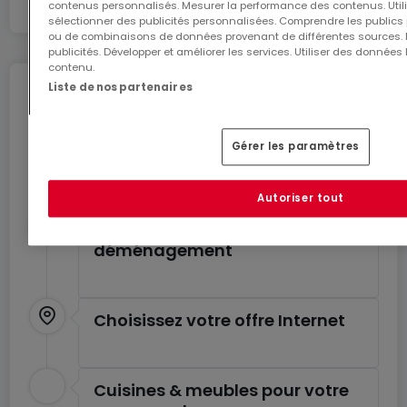
contenus personnalisés. Mesurer la performance des contenus. Utilis
sélectionner des publicités personnalisées. Comprendre les publics p
ou de combinaisons de données provenant de différentes sources.
publicités. Développer et améliorer les services. Utiliser des données 
contenu.
Liste de nos partenaires
Déménagez en toute
tranquillité
Gérer les paramètres
Profitez de ces services pour un déménagement
en toute sérénité.
Autoriser tout
Estimez le coût de votre
déménagement
Choisissez votre offre Internet
Cuisines & meubles pour votre