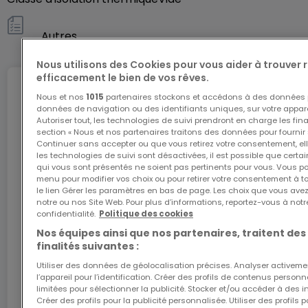
Pour toute information complémentaire ou
Autres
demande de rendez-vous, veuillez contacter vos
agents immobiliers:
Nous utilisons des Cookies pour vous aider à trouver
efficacement le bien de vos rêves.
Gaël BERNARD au +352 621 269 111 ou par email à
Internet
Nous et nos
1015
partenaires stockons et accédons à des données p
l'adresse suivante gael.bernard@newimmo.lu.,
données de navigation ou des identifiants uniques, sur votre appare
Isabelle LAURES au +352 621 543 677 ou par email à
Autoriser tout, les technologies de suivi prendront en charge les fin
section « Nous et nos partenaires traitons des données pour fournir 
l'adresse suivante isabelle.laures@newimmo.lu,
Continuer sans accepter ou que vous retirez votre consentement, ell
L'internet Giga : l'Internet à domicile
Yannis ERB au +352 691 589 700 ou par email à
les technologies de suivi sont désactivées, il est possible que cer
Bénéficiez d’1 mois d’internet gratuit avec le code
qui vous sont présentés ne soient pas pertinents pour vous. Vous po
l'adresse suivante yannis.erb@newimmo.lu.
menu pour modifier vos choix ou pour retirer votre consentement à 
ATHOME26 sur le réseau le plus rapide du
le lien Gérer les paramètres en bas de page. Les choix que vous avez
Luxembourg.
notre ou nos Site Web. Pour plus d’informations, reportez-vous à notr
confidentialité.
Politique des cookies
J’y vais
Nos équipes ainsi que nos partenaires, traitent des
finalités suivantes :
Utiliser des données de géolocalisation précises. Analyser activeme
En partenariat avec
l’appareil pour l’identification. Créer des profils de contenus person
limitées pour sélectionner la publicité. Stocker et/ou accéder à des i
Créer des profils pour la publicité personnalisée. Utiliser des profils