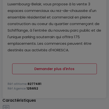
Luxembourg-Belair, vous propose à la vente 3
espaces commerciaux au rez-de-chaussée d'un
ensemble résidentiel et commercial en pleine
construction au coeur du quartier commerçant de
Schifflange, à l'entrée du nouveau parc public et de
l'unique parking souterrain qui offrira 175
emplacements. Les commerces peuvent être
destinés aux activités d'HORESCA.
Commerce 01 : espace commercial de ± 104 m2
Demander plus d'infos
tout en longueur avec une belle visibilité grâce aux
grandes baies vitrées de plus de 5m de long au
niveau de la rue.
Réf
atHome
8277481
Réf
Agence
125652
Commerce 02 : espace commercial de ± 92 m2
Caractéristiques
situé à l'avant de la résidence avec une excellente