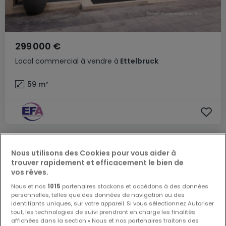
299 000 €
Local commercial
à vendre
à
Ettelbruck
59
m²
EXCLUSIVITÉ ATHOME
EXCLUSIVITÉ
Nous utilisons des Cookies pour vous aider à
trouver rapidement et efficacement le bien de
vos rêves.
Nous et nos
1015
partenaires stockons et accédons à des données
personnelles, telles que des données de navigation ou des
identifiants uniques, sur votre appareil. Si vous sélectionnez Autoriser
tout, les technologies de suivi prendront en charge les finalités
affichées dans la section « Nous et nos partenaires traitons des