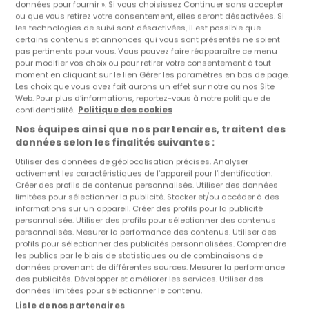
données pour fournir ». Si vous choisissez Continuer sans accepter
ou que vous retirez votre consentement, elles seront désactivées. Si
les technologies de suivi sont désactivées, il est possible que
certains contenus et annonces qui vous sont présentés ne soient
pas pertinents pour vous. Vous pouvez faire réapparaître ce menu
pour modifier vos choix ou pour retirer votre consentement à tout
moment en cliquant sur le lien Gérer les paramètres en bas de page.
Les choix que vous avez fait aurons un effet sur notre ou nos Site
Web. Pour plus d’informations, reportez-vous à notre politique de
confidentialité.
Politique des cookies
295 000 €
Nos équipes ainsi que nos partenaires, traitent des
Local commercial
à vendre
à
Ettelbruck
données selon les finalités suivantes :
Utiliser des données de géolocalisation précises. Analyser
87
m²
1
activement les caractéristiques de l’appareil pour l’identification.
Créer des profils de contenus personnalisés. Utiliser des données
limitées pour sélectionner la publicité. Stocker et/ou accéder à des
informations sur un appareil. Créer des profils pour la publicité
personnalisée. Utiliser des profils pour sélectionner des contenus
personnalisés. Mesurer la performance des contenus. Utiliser des
profils pour sélectionner des publicités personnalisées. Comprendre
les publics par le biais de statistiques ou de combinaisons de
EXCLUSIVITÉ ATHOME
données provenant de différentes sources. Mesurer la performance
des publicités. Développer et améliorer les services. Utiliser des
données limitées pour sélectionner le contenu.
Liste de nos partenaires