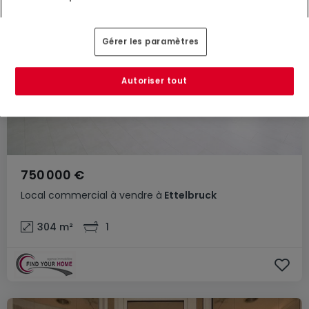
Gérer les paramètres
Autoriser tout
750 000 €
Local commercial
à vendre
à
Ettelbruck
304
m²
1