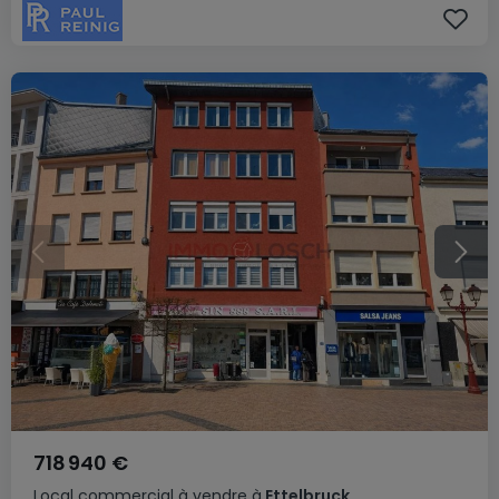
718 940 €
Local commercial
à vendre
à
Ettelbruck