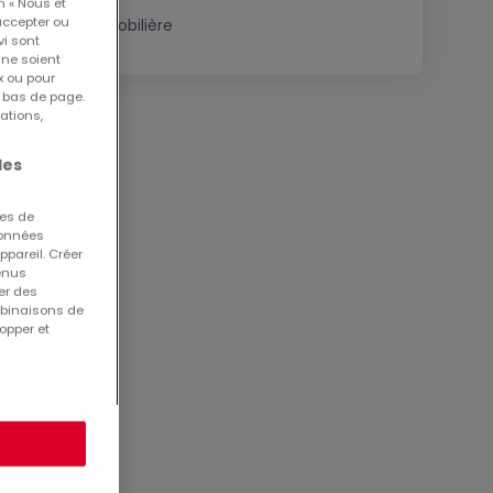
n « Nous et
accepter ou
Estimation immobilière
vi sont
 ne soient
x ou pour
n bas de page.
ations,
les
ues de
 données
ppareil. Créer
tenus
er des
mbinaisons de
opper et