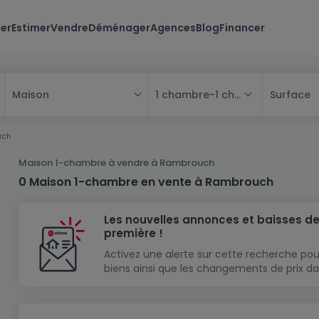
er
Estimer
Vendre
Déménager
Agences
Blog
Financer
1 chambre
-
1 chambre
Surface
Maison
Tous
uch
Maison
Maison 1-chambre à vendre à Rambrouch
Appartement
Maison
0 Maison 1-chambre en vente à Rambrouch
Projet neuf
Appartement
Maison individuelle
Les nouvelles annonces et baisses de
Maison à construire
Résidence
Chambre
Maison mitoyenne
première !
Immeuble de rapport
Lotissement
Studio
Maison jumelée
Modèle de maison
Activez une alerte sur cette recherche pou
biens ainsi que les changements de prix da
Terrain
Immeuble de rapport
Penthouse
Terrain + Maison
Villa
Garage - parking
Terrain constructible
Duplex
Maison de maître
Gros-oeuvre