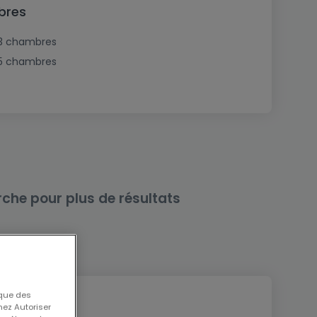
bres
3 chambres
5 chambres
rche pour plus de résultats
 que des
nez Autoriser