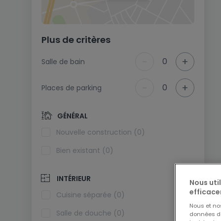
Plus de critères
-
+
0
Salle de bain
-
+
0
Places de parking
GÉNÉRAL
Nouvelle construction (0)
Bien existant (0)
INTÉRIEUR
Nous uti
efficace
Cuisine séparée (0)
Nous et n
Salle de douche (0)
données de 