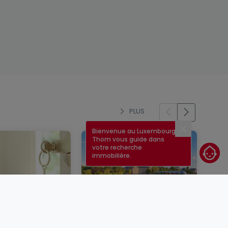
PLUS
Bienvenue au Luxembourg !
Fermer
Thom vous guide dans
votre recherche
immobilière.
un bien
Taux immobilier au