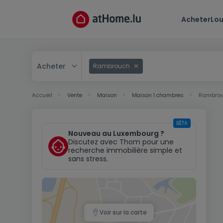
Acheter
Lou
Acheter
Rambrouch
Acheter
Accueil
Vente
Maison
Maison 1 chambres
Rambro
Louer
BÊTA
Nouveau au Luxembourg ?
Discutez avec Thom pour une
recherche immobilière simple et
sans stress.
Voir sur la carte