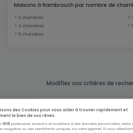
Bureau
Triplex
Terrain non constructible
Château
Garage - Parking
Maisons à Rambrouch par nombre de cham
Commerce
Loft
Ferme
Terrain industriel
Bureau
Garage ouvert
2 chambres
Local commercial
Corps de ferme
Mansarde
Garage fermé
4 chambres
6 chambres
Fonds de Commerce
Rez-de-chaussée
Châlet
Bungalow
Restaurant
Plain pied
Hôtel
Entrepôt
Gîte
Exploitation agricole
Modifiez vos critères de reche
lisons des Cookies pour vous aider à trouver rapidement et
ment le bien de vos rêves.
os
1015
partenaires stockons et accédons à des données personnelles, telles
Autres recherches suggérées
navigation ou des identifiants uniques, sur votre appareil. Si vous sélection