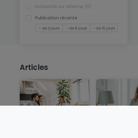
Exclusivité sur atHome (0)
Publication récente
- de 3 jours
- de 8 jours
- de 15 jours
Articles
Vendre un bien
Louer au Luxem