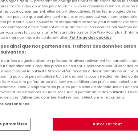
echnologies de suivi prendront en charge les finalités affichées dans la sectio
aires traitons des données pour fournir ». Si vous choisissez Continuer sans 
Agences immobilières à Rambrouch
tirez votre consentement, elles seront désactivées. Si les technologies de sui
s, il est possible que certains contenus et annonces qui vous sont présentés
ents pour vous. Vous pouvez faire réapparaître ce menu pour modifier vos choi
tre consentement à tout moment en cliquant sur le lien Gérer les paramètres e
ue vous avez fait aurons un effet sur notre ou nos Site Web. Pour plus d’inform
us à notre politique de confidentialité.
Politique des cookies
pes ainsi que nos partenaires, traitent des données selon 
 suivantes :
es données de géolocalisation précises. Analyser activement les caractéristiq
pour l’identification. Créer des profils de contenus personnalisés. Utiliser des
ur sélectionner la publicité. Stocker et/ou accéder à des informations sur un a
 pour la publicité personnalisée. Utiliser des profils pour sélectionner des con
és. Mesurer la performance des contenus. Utiliser des profils pour sélectionn
 personnalisées. Comprendre les publics par le biais de statistiques ou de co
ovenant de différentes sources. Mesurer la performance des publicités. Dével
es services. Utiliser des données limitées pour sélectionner le contenu.
nos partenaires
es paramètres
Autoriser tout