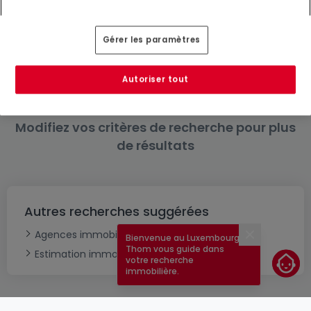
Location maisons 1 chambre à proximité
de Weidingen
Gérer les paramètres
Vente maisons 1 chambre Selscheid
Autoriser tout
Modifiez vos critères de recherche pour plus
de résultats
Autres recherches suggérées
Agences immobilières à Weidingen
Bienvenue au Luxembourg !
Fermer
Thom vous guide dans
Estimation immobilière
votre recherche
immobilière.