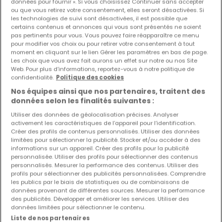
données pour fournir ». Si vous choisissez Continuer sans accepter
ou que vous retirez votre consentement, elles seront désactivées. Si
Les nouvelles annonces et baisses de prix en
les technologies de suivi sont désactivées, il est possible que
certains contenus et annonces qui vous sont présentés ne soient
avant première !
pas pertinents pour vous. Vous pouvez faire réapparaître ce menu
Activez une alerte sur cette recherche pour recevoir les
pour modifier vos choix ou pour retirer votre consentement à tout
moment en cliquant sur le lien Gérer les paramètres en bas de page.
nouveaux biens ainsi que les changements de prix dans
Les choix que vous avez fait aurons un effet sur notre ou nos Site
votre boite email !
Web. Pour plus d’informations, reportez-vous à notre politique de
confidentialité.
Politique des cookies
Créez une alerte
Nos équipes ainsi que nos partenaires, traitent des
données selon les finalités suivantes :
Utiliser des données de géolocalisation précises. Analyser
activement les caractéristiques de l’appareil pour l’identification.
Maisons à Weidingen par nombre de
Créer des profils de contenus personnalisés. Utiliser des données
limitées pour sélectionner la publicité. Stocker et/ou accéder à des
chambres
informations sur un appareil. Créer des profils pour la publicité
personnalisée. Utiliser des profils pour sélectionner des contenus
2 chambres
personnalisés. Mesurer la performance des contenus. Utiliser des
profils pour sélectionner des publicités personnalisées. Comprendre
3 chambres
les publics par le biais de statistiques ou de combinaisons de
4 chambres
données provenant de différentes sources. Mesurer la performance
des publicités. Développer et améliorer les services. Utiliser des
5 chambres
données limitées pour sélectionner le contenu.
6 chambres
Liste de nos partenaires