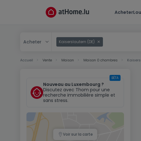
Acheter
Lou
Acheter
Kaiserslautern (DE)
Acheter
Accueil
Vente
Maison
Maison 0 chambres
Kaisers
Louer
BÊTA
Nouveau au Luxembourg ?
Discutez avec Thom pour une
recherche immobilière simple et
sans stress.
Voir sur la carte