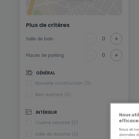
Plus de critères
-
+
0
Salle de bain
-
+
0
Places de parking
GÉNÉRAL
Nouvelle construction (0)
Bien existant (0)
INTÉRIEUR
Nous uti
efficace
Cuisine séparée (0)
Nous et n
Salle de douche (0)
données de 