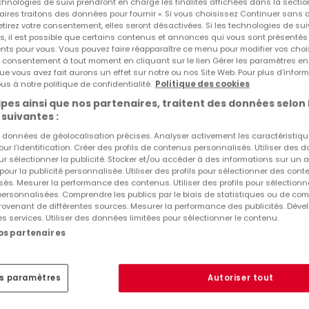
echnologies de suivi prendront en charge les finalités affichées dans la sectio
aires traitons des données pour fournir ». Si vous choisissez Continuer sans 
tirez votre consentement, elles seront désactivées. Si les technologies de sui
s, il est possible que certains contenus et annonces qui vous sont présentés
Autres recherches suggérées
ents pour vous. Vous pouvez faire réapparaître ce menu pour modifier vos choi
tre consentement à tout moment en cliquant sur le lien Gérer les paramètres e
ue vous avez fait aurons un effet sur notre ou nos Site Web. Pour plus d’inform
Agences immobilières à Kaiserslautern (DE)
us à notre politique de confidentialité.
Politique des cookies
pes ainsi que nos partenaires, traitent des données selon 
 suivantes :
es données de géolocalisation précises. Analyser activement les caractéristiq
pour l’identification. Créer des profils de contenus personnalisés. Utiliser des
ur sélectionner la publicité. Stocker et/ou accéder à des informations sur un a
 pour la publicité personnalisée. Utiliser des profils pour sélectionner des con
és. Mesurer la performance des contenus. Utiliser des profils pour sélectionn
 personnalisées. Comprendre les publics par le biais de statistiques ou de co
ovenant de différentes sources. Mesurer la performance des publicités. Dével
es services. Utiliser des données limitées pour sélectionner le contenu.
nos partenaires
es paramètres
Autoriser tout