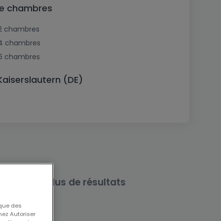
de chambres
2 chambres
4 chambres
6 chambres
Kaiserslautern (DE)
rche pour plus de résultats
 que des
nez Autoriser