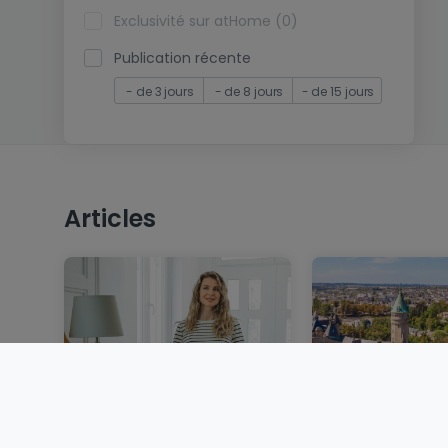
Exclusivité sur atHome (0)
Publication récente
- de 3 jours
- de 8 jours
- de 15 jours
Articles
Louer au Luxembourg :
Un marché imm