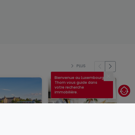
PLUS
Bienvenue au Luxembourg !
Fermer
Thom vous guide dans
votre recherche
immobilière.
d'intérêt au
Le guide pour vendre