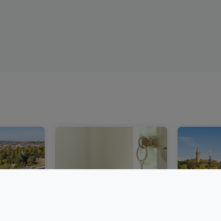
obilier
Acheter un bien
Les taux 