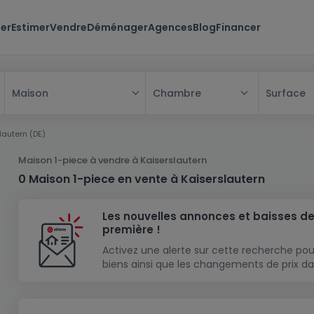
er
Estimer
Vendre
Déménager
Agences
Blog
Financer
Chambre
Surface
Maison
Tous
lautern (DE)
Maison
Maison 1-piece à vendre à Kaiserslautern
Appartement
Maison
0 Maison 1-piece en vente à Kaiserslautern
Projet neuf
Appartement
Maison individuelle
Les nouvelles annonces et baisses de
Maison à construire
Résidence
Chambre
Maison mitoyenne
première !
Immeuble de rapport
Lotissement
Studio
Maison jumelée
Modèle de maison
Activez une alerte sur cette recherche pou
biens ainsi que les changements de prix da
Terrain
Immeuble de rapport
Penthouse
Terrain + Maison
Villa
Garage - parking
Terrain constructible
Duplex
Maison de maître
Gros-oeuvre