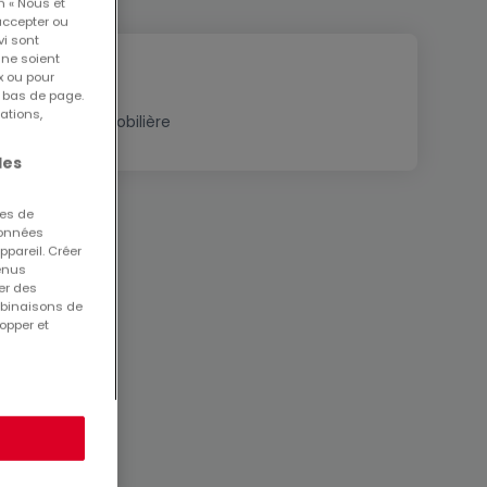
n « Nous et
accepter ou
vi sont
 ne soient
x ou pour
n bas de page.
ations,
Estimation immobilière
les
ues de
 données
ppareil. Créer
tenus
er des
mbinaisons de
opper et