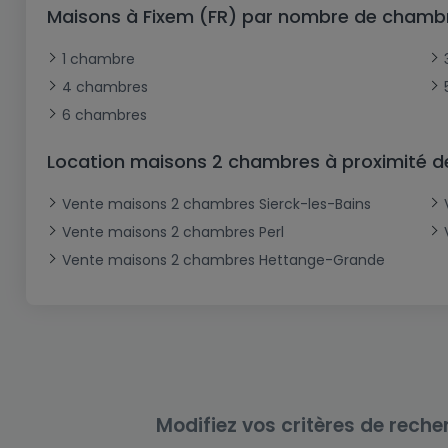
Bureau
Triplex
Terrain non constructible
Château
Garage - Parking
Maisons à Fixem (FR) par nombre de chamb
Commerce
Loft
Ferme
Terrain industriel
Bureau
Garage ouvert
1 chambre
Local commercial
Corps de ferme
Mansarde
Garage fermé
4 chambres
6 chambres
Fonds de Commerce
Rez-de-chaussée
Châlet
Bungalow
Restaurant
Location maisons 2 chambres à proximité d
Plain pied
Hôtel
Vente maisons 2 chambres Sierck-les-Bains
Entrepôt
Gîte
Vente maisons 2 chambres Perl
Exploitation agricole
Vente maisons 2 chambres Hettange-Grande
Modifiez vos critères de reche