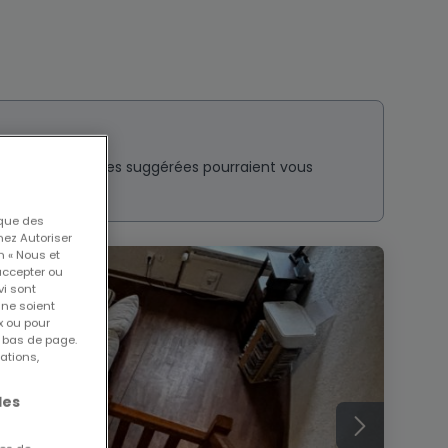
nt ? Ces annonces suggérées pourraient vous
 que des
nez Autoriser
n « Nous et
accepter ou
vi sont
 ne soient
x ou pour
n bas de page.
ations,
les