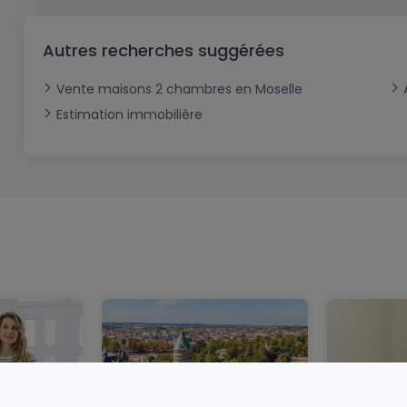
Autres recherches suggérées
Vente maisons 2 chambres en Moselle
Estimation immobilière