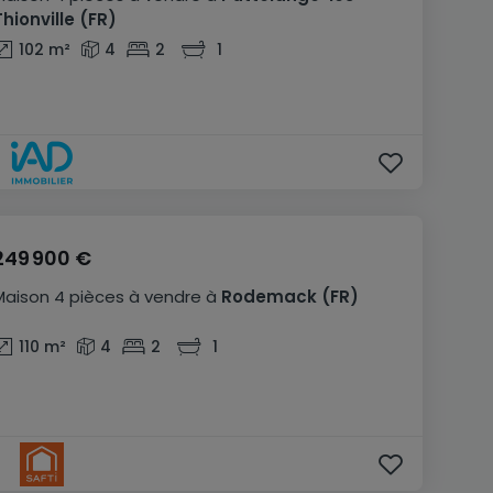
Thionville
(FR)
102
m²
4
2
1
249 900 €
Maison
4 pièces
à vendre
à
Rodemack
(FR)
110
m²
4
2
1