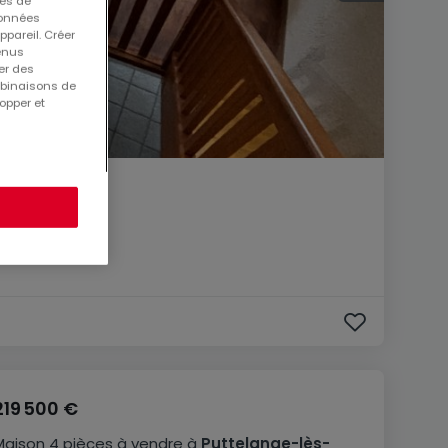
ues de
 données
ppareil. Créer
tenus
er des
mbinaisons de
opper et
219 500 €
Maison
4 pièces
à vendre
à
Puttelange-lès-