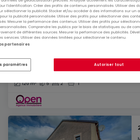
es données de géolocalisation précises. Analyser activement les caractéristiq
pour l’identification. Créer des profils de contenus personnalisés. Utiliser des
ur sélectionner la publicité. Stocker et/ou accéder à des informations sur un a
 pour la publicité personnalisée. Utiliser des profils pour sélectionner des con
és. Mesurer la performance des contenus. Utiliser des profils pour sélectionn
 personnalisées. Comprendre les publics par le biais de statistiques ou de co
ovenant de différentes sources. Mesurer la performance des publicités. Dével
es services. Utiliser des données limitées pour sélectionner le contenu.
nos partenaires
274 000 €
es paramètres
Autoriser tout
Maison
5 pièces
à vendre
à
Beyren-lès-Sierck
(FR)
120
m²
5
2
1