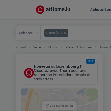
Acheter
Lou
Acheter
Fixem (FR)
Acheter
Accueil
Vente
Maison
Maison 2 chambres
Fixem (
Louer
BÊTA
Nouveau au Luxembourg ?
Discutez avec Thom pour une
recherche immobilière simple et
sans stress.
Voir sur la carte