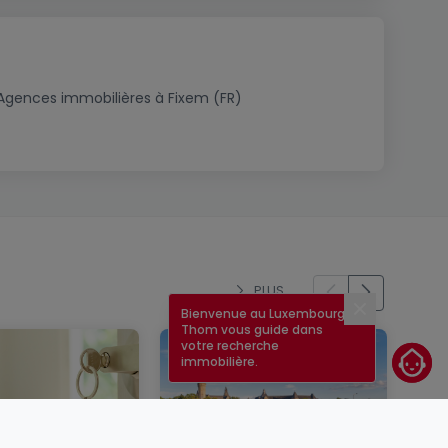
Agences immobilières à Fixem (FR)
PLUS
Bienvenue au Luxembourg !
Fermer
Thom vous guide dans
votre recherche
immobilière.