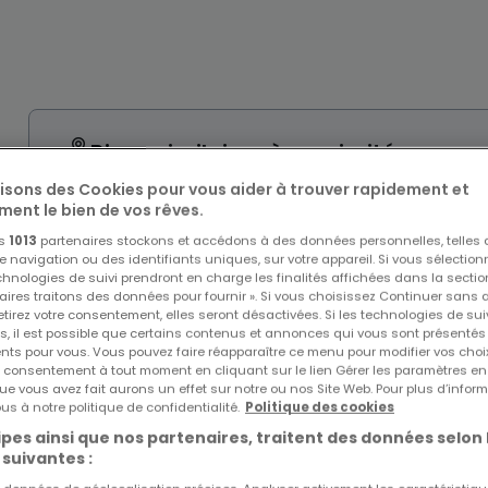
Biens similaires à proximité
Vous n'avez pas trouvé de biens qui vous intéresse
lisons des Cookies pour vous aider à trouver rapidement et
intéresser.
ment le bien de vos rêves.
os
1013
partenaires stockons et accédons à des données personnelles, telles
navigation ou des identifiants uniques, sur votre appareil. Si vous sélection
echnologies de suivi prendront en charge les finalités affichées dans la sectio
aires traitons des données pour fournir ». Si vous choisissez Continuer sans 
tirez votre consentement, elles seront désactivées. Si les technologies de sui
s, il est possible que certains contenus et annonces qui vous sont présentés
ents pour vous. Vous pouvez faire réapparaître ce menu pour modifier vos choi
tre consentement à tout moment en cliquant sur le lien Gérer les paramètres e
ue vous avez fait aurons un effet sur notre ou nos Site Web. Pour plus d’inform
us à notre politique de confidentialité.
Politique des cookies
pes ainsi que nos partenaires, traitent des données selon 
 suivantes :