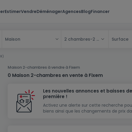
er
Estimer
Vendre
Déménager
Agences
Blog
Financer
2 chambres
-
2 chambres
Surface
Maison
Tous
FR)
Maison
Maison 2-chambres à vendre à Fixem
Appartement
Maison
0 Maison 2-chambres en vente à Fixem
Projet neuf
Appartement
Maison individuelle
Les nouvelles annonces et baisses de
Maison à construire
Résidence
Chambre
Maison mitoyenne
première !
Immeuble de rapport
Lotissement
Studio
Maison jumelée
Modèle de maison
Activez une alerte sur cette recherche pou
biens ainsi que les changements de prix da
Terrain
Immeuble de rapport
Penthouse
Terrain + Maison
Villa
Garage - parking
Terrain constructible
Duplex
Maison de maître
Gros-oeuvre