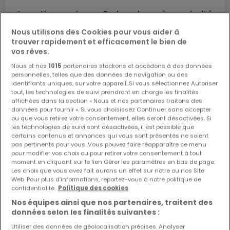
Location maisons 2 chambres à proximité
de Louppy-sur-Loison (FR)
Nous utilisons des Cookies pour vous aider à
trouver rapidement et efficacement le bien de
Vente maisons 2 chambres Baâlon
vos rêves.
Vente maisons 2 chambres Jametz
Nous et nos
1015
partenaires stockons et accédons à des données
Vente maisons 2 chambres Marville
personnelles, telles que des données de navigation ou des
identifiants uniques, sur votre appareil. Si vous sélectionnez Autoriser
Vente maisons 2 chambres Merles-sur-Loison
tout, les technologies de suivi prendront en charge les finalités
Vente maisons 2 chambres Écouviez
affichées dans la section « Nous et nos partenaires traitons des
données pour fournir ». Si vous choisissez Continuer sans accepter
ou que vous retirez votre consentement, elles seront désactivées. Si
les technologies de suivi sont désactivées, il est possible que
certains contenus et annonces qui vous sont présentés ne soient
EXCLUSIVITÉ
pas pertinents pour vous. Vous pouvez faire réapparaître ce menu
pour modifier vos choix ou pour retirer votre consentement à tout
moment en cliquant sur le lien Gérer les paramètres en bas de page.
Les choix que vous avez fait aurons un effet sur notre ou nos Site
Web. Pour plus d’informations, reportez-vous à notre politique de
confidentialité.
Politique des cookies
Nos équipes ainsi que nos partenaires, traitent des
données selon les finalités suivantes :
Utiliser des données de géolocalisation précises. Analyser