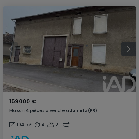
159 000 €
Maison
4 pièces
à vendre
à
Jametz
(FR)
104
m²
4
2
1