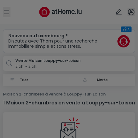
Localité(s)
Annuler
OK
Open sidebar
BÊTA
Louppy-sur-Loison (FR)
Nouveau au Luxembourg ?
Discutez avec Thom pour une recherche
immobilière simple et sans stress.
Vente Maison Louppy-sur-Loison
2 ch. - 2 ch.
Alerte
Maison 2-chambres à vendre à Louppy-sur-Loison
1 Maison 2-chambres en vente à Louppy-sur-Loison