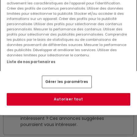
activement les caractéristiques de l’appareil pour l’identification.
Créer des profils de contenus personnalisés. Utiliser des données
limitées pour sélectionner la publicité. Stocker et/ou accéder à des
informations sur un appareil. Créer des profils pour la publicité
personnalisée. Utiliser des profils pour sélectionner des contenus
personnalisés. Mesurer la performance des contenus. Utiliser des
42 000 €
profils pour sélectionner des publicités personnalisées. Comprendre
les publics par le biais de statistiques ou de combinaisons de
Maison mitoyenne
4 pièces
à vendre
à
Louppy-sur-
données provenant de différentes sources. Mesurer la performance
Loison
(FR)
des publicités. Développer et améliorer les services. Utiliser des
données limitées pour sélectionner le contenu.
73
m²
4
2
4
Liste de nos partenaires
Gérer les paramètres
Autoriser tout
Biens similaires à proximité
Vous n'avez pas trouvé de biens qui vous
intéressent ? Ces annonces suggérées
pourraient vous intéresser.