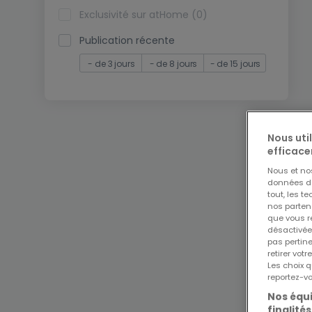
Exclusivité sur atHome (0)
Publication récente
- de 3 jours
- de 8 jours
- de 15 jours
Nous uti
efficace
Nous et n
données de 
tout, les t
nos parten
que vous re
désactivée
pas pertin
retirer vo
Les choix q
reportez-vo
Nos équi
finalités