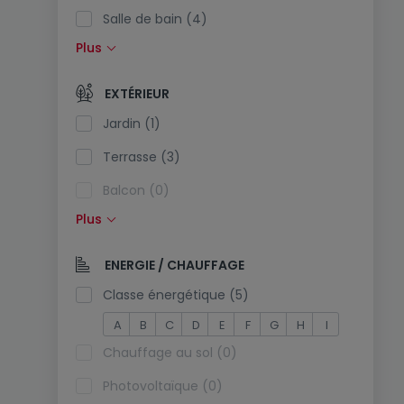
Salle de bain (4)
Plus
Cuisine équipée (2)
Cuisine ouverte (1)
EXTÉRIEUR
Toilettes séparées (5)
Jardin (1)
Terrasse (3)
Balcon (0)
Plus
Piscine (0)
Exposition sud (0)
ENERGIE / CHAUFFAGE
Prise électrique dans le parking (0)
Classe énergétique (5)
A
B
C
D
E
F
G
H
I
Chauffage au sol (0)
Photovoltaïque (0)