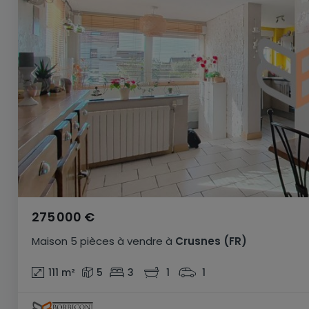
275 000 €
Maison
5 pièces
à vendre
à
Crusnes
(FR)
111
m²
5
3
1
1