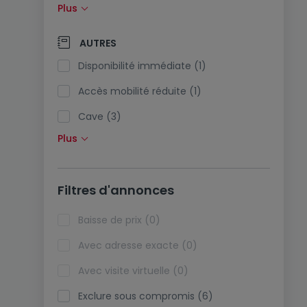
Plus
Panneaux solaires (0)
Pompe à chaleur (0)
AUTRES
Climatisation (0)
Disponibilité immédiate (1)
Fibre optique (0)
Accès mobilité réduite (1)
Cave (3)
Plus
Grenier (0)
Ascenseur (0)
Filtres d'annonces
Viager (0)
Biens de vacances (0)
Baisse de prix (0)
Avec adresse exacte (0)
Avec visite virtuelle (0)
Exclure sous compromis (6)