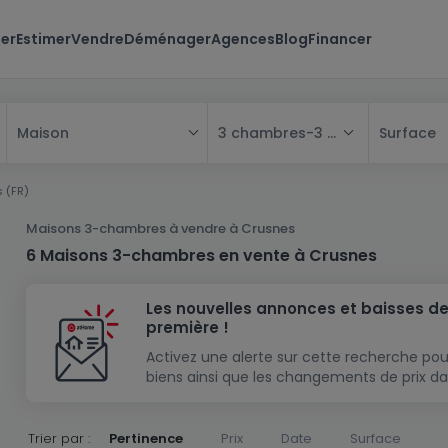
er
Estimer
Vendre
Déménager
Agences
Blog
Financer
3 chambres
-
3 chambres
Surface
Maison
Tous
 (FR)
Maison
Maisons 3-chambres à vendre à Crusnes
Appartement
Maison
6 Maisons 3-chambres en vente à Crusnes
Projet neuf
Appartement
Maison individuelle
Les nouvelles annonces et baisses de
Maison à construire
Résidence
Chambre
Maison mitoyenne
première !
Immeuble de rapport
Lotissement
Studio
Maison jumelée
Modèle de maison
Activez une alerte sur cette recherche pou
biens ainsi que les changements de prix da
Terrain
Immeuble de rapport
Penthouse
Terrain + Maison
Villa
Garage - parking
Terrain constructible
Duplex
Maison de maître
Gros-oeuvre
Trier par :
Pertinence
Prix
Date
Surface