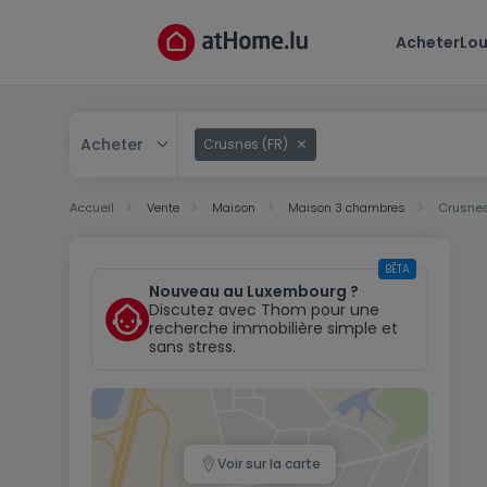
Acheter
Lou
Acheter
Crusnes (FR)
Acheter
Accueil
Vente
Maison
Maison 3 chambres
Crusnes
Louer
BÊTA
Nouveau au Luxembourg ?
Discutez avec Thom pour une
recherche immobilière simple et
sans stress.
Voir sur la carte