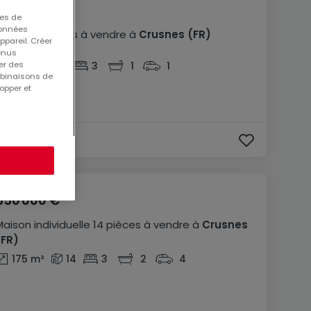
275 000 €
ues de
 données
Maison
6 pièces
à vendre
à
Crusnes
(FR)
ppareil. Créer
tenus
111
m²
6
3
1
1
er des
mbinaisons de
opper et
550 000 €
Maison individuelle
14 pièces
à vendre
à
Crusnes
(FR)
175
m²
14
3
2
4