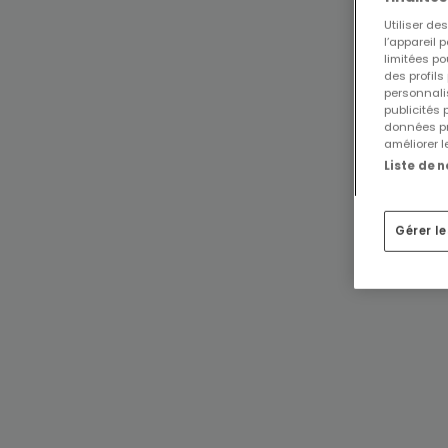
Utiliser d
l’appareil 
limitées po
des profils
personnalis
publicités
données pr
améliorer l
Liste de 
Gérer l