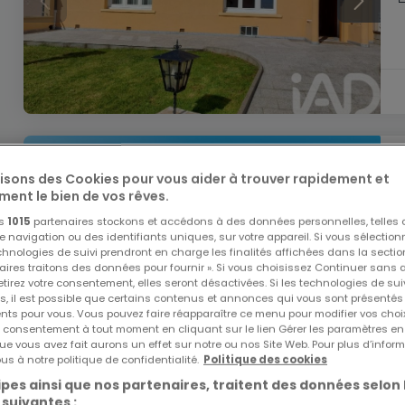
lisons des Cookies pour vous aider à trouver rapidement et
ment le bien de vos rêves.
os
1015
partenaires stockons et accédons à des données personnelles, telles
navigation ou des identifiants uniques, sur votre appareil. Si vous sélection
echnologies de suivi prendront en charge les finalités affichées dans la sectio
aires traitons des données pour fournir ». Si vous choisissez Continuer sans 
tirez votre consentement, elles seront désactivées. Si les technologies de sui
s, il est possible que certains contenus et annonces qui vous sont présentés
ents pour vous. Vous pouvez faire réapparaître ce menu pour modifier vos choi
tre consentement à tout moment en cliquant sur le lien Gérer les paramètres e
ue vous avez fait aurons un effet sur notre ou nos Site Web. Pour plus d’inform
us à notre politique de confidentialité.
Politique des cookies
pes ainsi que nos partenaires, traitent des données selon 
 suivantes :