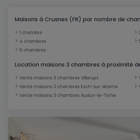
Bureau
Triplex
Terrain non constructible
Château
Garage - Parking
Commerce
Loft
Ferme
Terrain industriel
Bureau
Garage ouvert
Maisons à Crusnes (FR) par nombre de cha
Local commercial
Corps de ferme
Mansarde
Garage fermé
1 chambre
Fonds de Commerce
Rez-de-chaussée
Châlet
4 chambres
Bungalow
Restaurant
6 chambres
Plain pied
Hôtel
Location maisons 3 chambres à proximité d
Entrepôt
Gîte
Vente maisons 3 chambres Villerupt
Exploitation agricole
Vente maisons 3 chambres Esch-sur-Alzette
Vente maisons 3 chambres Audun-le-Tiche