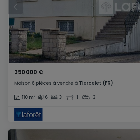
350 000 €
Maison
6 pièces
à vendre
à
Tiercelet
(FR)
110
m²
6
3
1
3