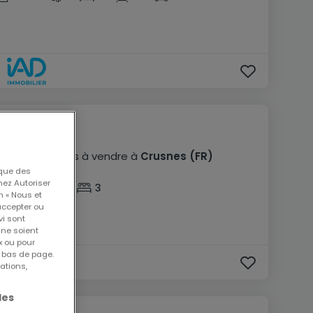
259 000 €
Maison
4 pièces
à vendre
à
Crusnes
(FR)
 que des
nez Autoriser
95
m²
4
3
n « Nous et
accepter ou
vi sont
 ne soient
x ou pour
n bas de page.
ations,
les