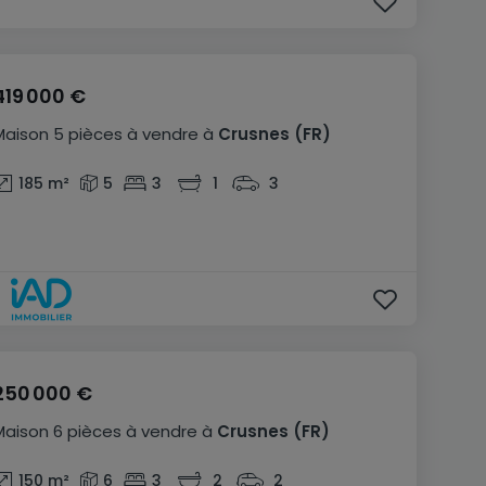
419 000 €
Maison
5 pièces
à vendre
à
Crusnes
(FR)
185
m²
5
3
1
3
250 000 €
Maison
6 pièces
à vendre
à
Crusnes
(FR)
150
m²
6
3
2
2