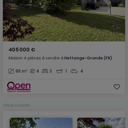
405 000 €
Maison
4 pièces
à vendre
à
Hettange-Grande
(FR)
88
m²
4
3
1
4
VITRINE SUGGÉRÉE