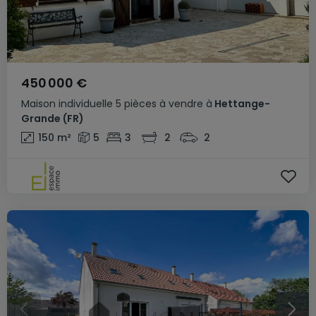
450 000 €
Maison individuelle
5 pièces
à vendre
à
Hettange-
Grande
(FR)
150
m²
5
3
2
2