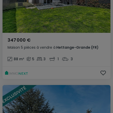
347 000 €
Maison
5 pièces
à vendre
à
Hettange-Grande
(FR)
88
m²
5
3
1
3