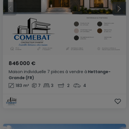
846 000 €
Maison individuelle
7 pièces
à vendre
à
Hettange-
Grande
(FR)
183
m²
7
3
2
4