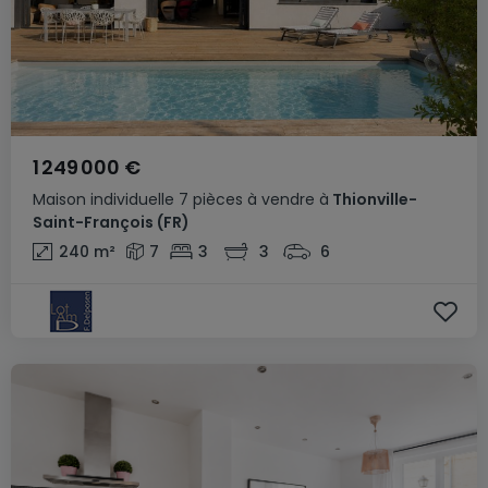
1 249 000 €
Maison individuelle
7 pièces
à vendre
à
Thionville-
Saint-François
(FR)
240
m²
7
3
3
6