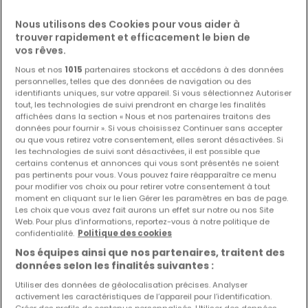
Nous utilisons des Cookies pour vous aider à
trouver rapidement et efficacement le bien de
vos rêves.
Nous et nos
1015
partenaires stockons et accédons à des données
personnelles, telles que des données de navigation ou des
identifiants uniques, sur votre appareil. Si vous sélectionnez Autoriser
tout, les technologies de suivi prendront en charge les finalités
affichées dans la section « Nous et nos partenaires traitons des
données pour fournir ». Si vous choisissez Continuer sans accepter
ou que vous retirez votre consentement, elles seront désactivées. Si
les technologies de suivi sont désactivées, il est possible que
certains contenus et annonces qui vous sont présentés ne soient
pas pertinents pour vous. Vous pouvez faire réapparaître ce menu
pour modifier vos choix ou pour retirer votre consentement à tout
moment en cliquant sur le lien Gérer les paramètres en bas de page.
Les choix que vous avez fait aurons un effet sur notre ou nos Site
Web. Pour plus d’informations, reportez-vous à notre politique de
confidentialité.
Politique des cookies
Nos équipes ainsi que nos partenaires, traitent des
données selon les finalités suivantes :
363 000 €
Utiliser des données de géolocalisation précises. Analyser
activement les caractéristiques de l’appareil pour l’identification.
Maison
5 pièces
à vendre
à
Hettange-Grande
(FR)