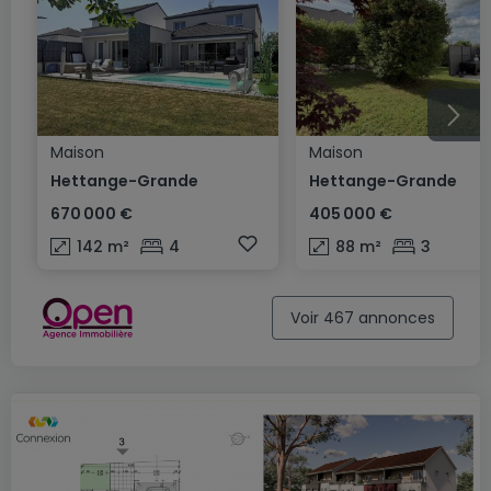
Maison
Maison
Hettange-Grande
Hettange-Grande
670 000 €
405 000 €
142
m²
4
88
m²
3
Voir 467 annonces