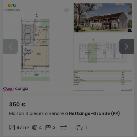
350 €
Maison
4 pièces
à vendre
à
Hettange-Grande
(FR)
97
m²
4
3
1
1