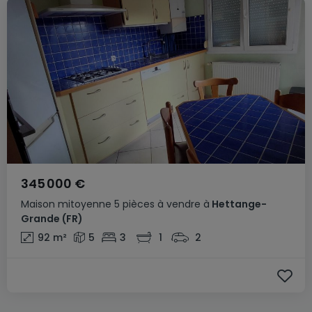
345 000 €
Maison mitoyenne
5 pièces
à vendre
à
Hettange-
Grande
(FR)
92
m²
5
3
1
2