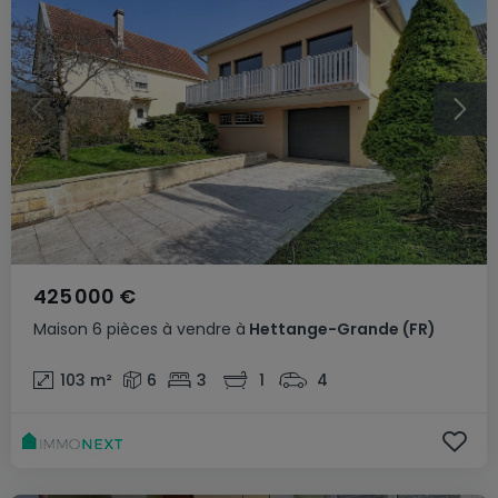
425 000 €
Maison
6 pièces
à vendre
à
Hettange-Grande
(FR)
103
m²
6
3
1
4