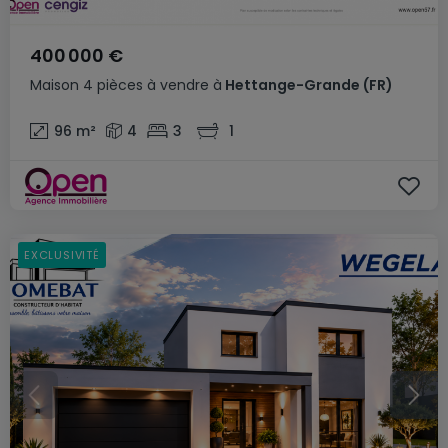
400 000 €
Maison
4 pièces
à vendre
à
Hettange-Grande
(FR)
96
m²
4
3
1
EXCLUSIVITÉ