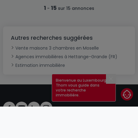
1
15
-
sur 15 annonces
Autres recherches suggérées
Vente maisons 3 chambres en Moselle
Agences immobilières à Hettange-Grande (FR)
Estimation immobilière
Bienvenue au Luxembourg !
Fermer
Thom vous guide dans
votre recherche
immobilière.
CGU
atHomeGroup
CGV
Contact
DSA
Annonceurs