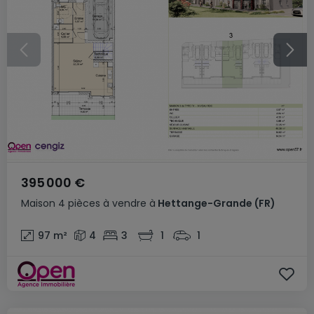
395 000 €
Maison
4 pièces
à vendre
à
Hettange-Grande
(FR)
97
m²
4
3
1
1