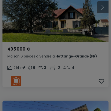
495 000 €
Maison
6 pièces
à vendre
à
Hettange-Grande
(FR)
214
m²
6
3
2
4