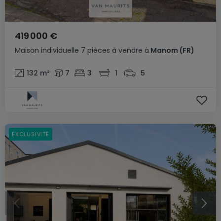
419 000 €
Maison individuelle
7 pièces
à vendre
à
Manom
(FR)
132
m²
7
3
1
5
EXCLUSIVITÉ