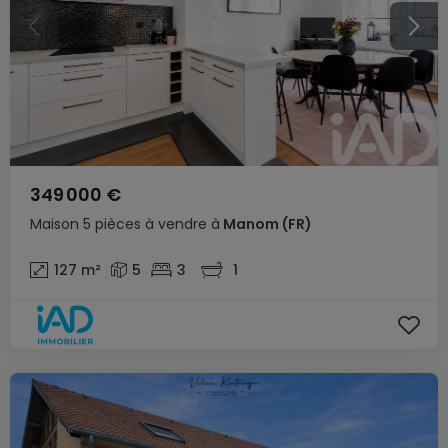
349 000 €
Maison
5 pièces
à vendre
à
Manom
(FR)
127
m²
5
3
1