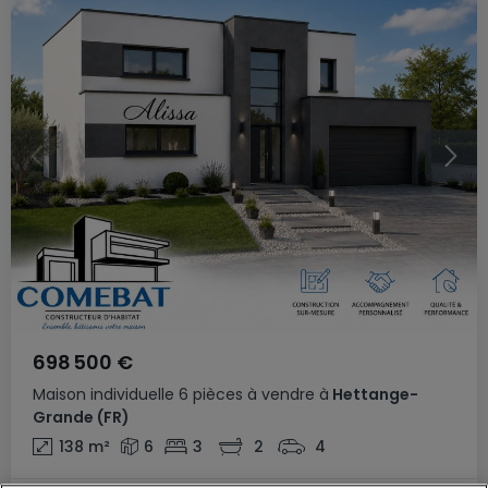
698 500 €
Maison individuelle
6 pièces
à vendre
à
Hettange-
Grande
(FR)
138
m²
6
3
2
4