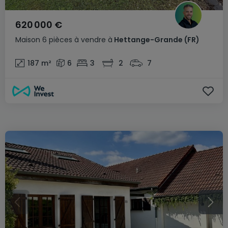
620 000 €
Maison
6 pièces
à vendre
à
Hettange-Grande
(FR)
187
m²
6
3
2
7