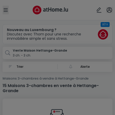
Localité(s)
Annuler
OK
Open sidebar
BÊTA
Hettange-Grande (FR)
Nouveau au Luxembourg ?
Discutez avec Thom pour une recherche
immobilière simple et sans stress.
Vente Maison Hettange-Grande
3 ch. - 3 ch.
Alerte
Maisons 3-chambres à vendre à Hettange-Grande
15 Maisons 3-chambres en vente à Hettange-
Grande