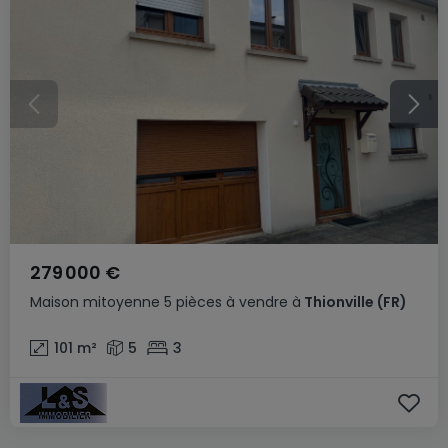
279 000 €
Maison mitoyenne
5 pièces
à vendre
à
Thionville
(FR)
101
m²
5
3