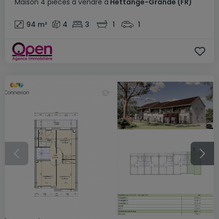
Maison
4 pièces
à vendre
à
Hettange-Grande
(FR)
94
m²
4
3
1
1