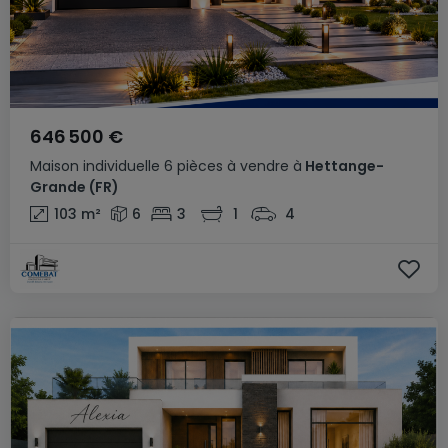
646 500 €
Maison individuelle
6 pièces
à vendre
à
Hettange-
Grande
(FR)
103
m²
6
3
1
4