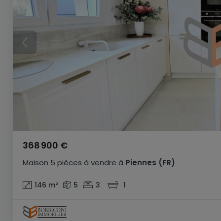
368 900 €
Maison
5 pièces
à vendre
à
Piennes
(FR)
146
m²
5
3
1