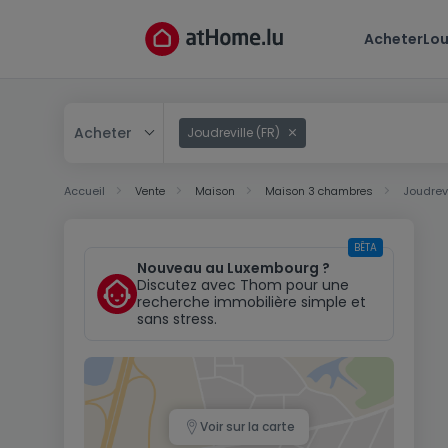
Acheter
Lou
Acheter
Joudreville (FR)
Acheter
Accueil
Vente
Maison
Maison 3 chambres
Joudrevi
Louer
BÊTA
Nouveau au Luxembourg ?
Discutez avec Thom pour une
recherche immobilière simple et
sans stress.
Voir sur la carte