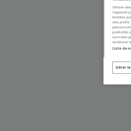
Utiliser d
l’appareil 
limitées po
des profils
personnalis
publicités
données pr
améliorer l
Liste de 
Gérer l