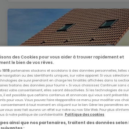
lisons des Cookies pour vous aider à trouver rapidement et
ment le bien de vos rêves.
os
1015
partenaires stockons et accédons à des données personnelles, telles
navigation ou des identifiants uniques, sur votre appareil. Si vous sélection
echnologies de suivi prendront en charge les finalités affichées dans la sectio
aires traitons des données pour fournir ». Si vous choisissez Continuer sans 
tirez votre consentement, elles seront désactivées. Si les technologies de sui
s, il est possible que certains contenus et annonces qui vous sont présentés
ents pour vous. Vous pouvez faire réapparaître ce menu pour modifier vos choi
tre consentement à tout moment en cliquant sur le lien Gérer les paramètres e
ue vous avez fait aurons un effet sur notre ou nos Site Web. Pour plus d’inform
us à notre politique de confidentialité.
Politique des cookies
337 000 €
pes ainsi que nos partenaires, traitent des données selon 
 suivantes :