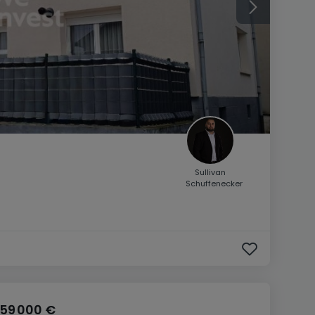
Sullivan
Schuffenecker
159 000 €