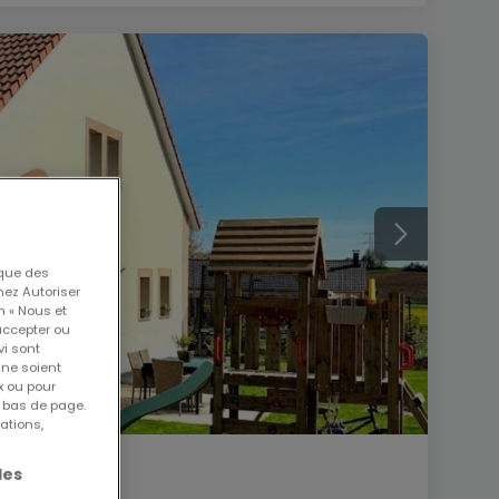
 que des
nez Autoriser
n « Nous et
accepter ou
vi sont
 ne soient
x ou pour
n bas de page.
ations,
les