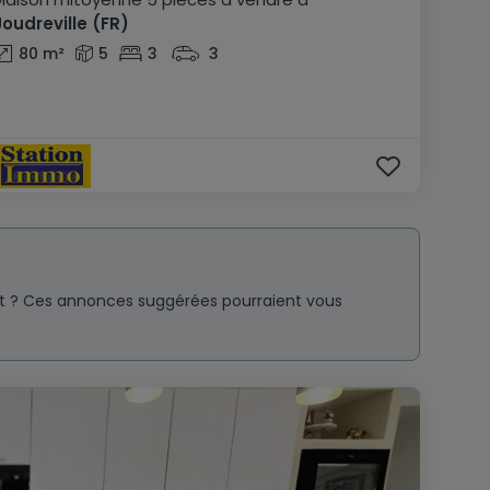
Joudreville
(FR)
80
m²
5
3
3
nt ? Ces annonces suggérées pourraient vous