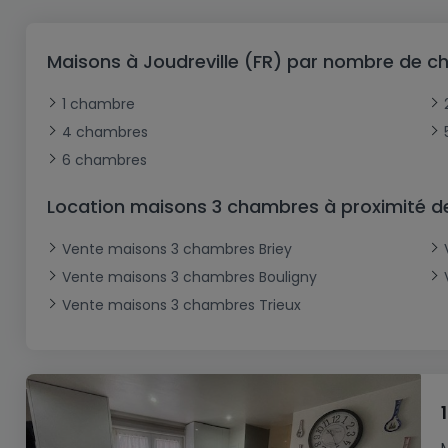
Bureau
Triplex
Terrain non constructible
Château
Garage - Parking
Commerce
Loft
Ferme
Terrain industriel
Bureau
Garage ouvert
Maisons à Joudreville (FR) par nombre de 
Local commercial
Corps de ferme
Mansarde
Garage fermé
1 chambre
Fonds de Commerce
Rez-de-chaussée
Châlet
4 chambres
Bungalow
Restaurant
6 chambres
Plain pied
Hôtel
Location maisons 3 chambres à proximité de
Entrepôt
Gîte
Vente maisons 3 chambres Briey
Exploitation agricole
Vente maisons 3 chambres Bouligny
Vente maisons 3 chambres Trieux