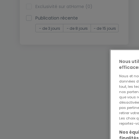
Exclusivité sur atHome (0)
Publication récente
- de 3 jours
- de 8 jours
- de 15 jours
Nous uti
efficace
Nous et n
données de 
tout, les t
nos parten
que vous re
désactivée
pas pertin
retirer vo
Les choix q
reportez-vo
Nos équi
finalités