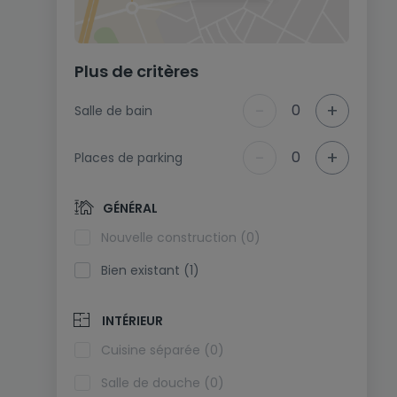
Plus de critères
-
+
0
Salle de bain
-
+
0
Places de parking
GÉNÉRAL
Nouvelle construction (0)
Bien existant (1)
INTÉRIEUR
Cuisine séparée (0)
Salle de douche (0)