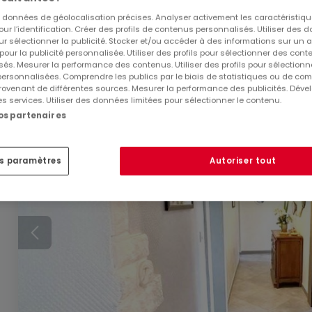
Maison
5 pièces
à vendre
à
Landres
(FR)
es données de géolocalisation précises. Analyser activement les caractéristiq
pour l’identification. Créer des profils de contenus personnalisés. Utiliser des
130
m²
5
3
1
7
ur sélectionner la publicité. Stocker et/ou accéder à des informations sur un a
 pour la publicité personnalisée. Utiliser des profils pour sélectionner des con
és. Mesurer la performance des contenus. Utiliser des profils pour sélectionn
 personnalisées. Comprendre les publics par le biais de statistiques ou de co
ovenant de différentes sources. Mesurer la performance des publicités. Dével
es services. Utiliser des données limitées pour sélectionner le contenu.
nos partenaires
es paramètres
Autoriser tout