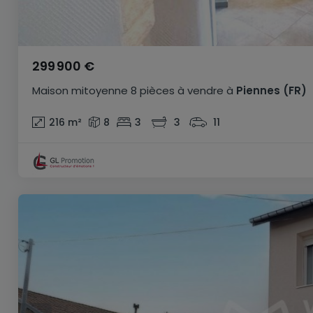
299 900 €
Maison mitoyenne
8 pièces
à vendre
à
Piennes
(FR)
216
m²
8
3
3
11