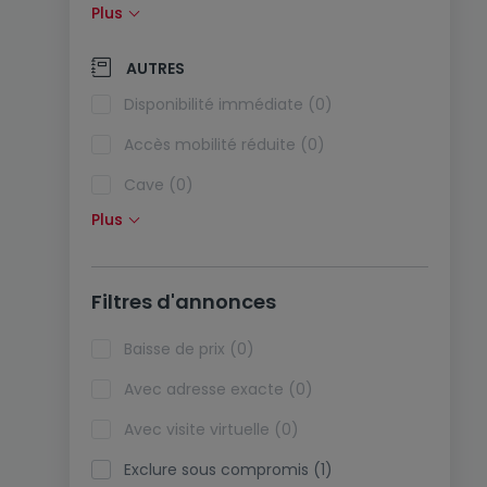
Plus
Panneaux solaires (0)
Pompe à chaleur (0)
AUTRES
Climatisation (0)
Disponibilité immédiate (0)
Fibre optique (0)
Accès mobilité réduite (0)
Cave (0)
Plus
Grenier (0)
Ascenseur (0)
Filtres d'annonces
Viager (0)
Biens de vacances (0)
Baisse de prix (0)
Avec adresse exacte (0)
Avec visite virtuelle (0)
Exclure sous compromis (1)