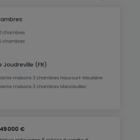
chambres
2 chambres
5 chambres
 Joudreville (FR)
Vente maisons 3 chambres Haucourt-Moulaine
Vente maisons 3 chambres Mancieulles
149 000 €
Maison mitoyenne
5 pièces
à vendre
à