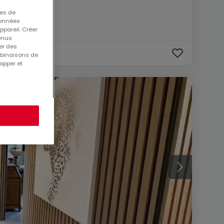
ues de
 données
ppareil. Créer
tenus
er des
mbinaisons de
opper et