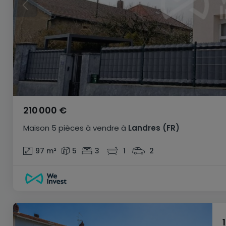
210 000 €
Maison
5 pièces
à vendre
à
Landres
(FR)
97
m²
5
3
1
2