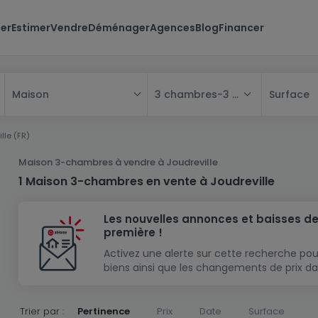
er
Estimer
Vendre
Déménager
Agences
Blog
Financer
3 chambres
-
3 chambres
Surface
Maison
Tous
lle (FR)
Maison
Maison 3-chambres à vendre à Joudreville
Appartement
Maison
1 Maison 3-chambres en vente à Joudreville
Projet neuf
Appartement
Maison individuelle
Les nouvelles annonces et baisses de
Maison à construire
Résidence
Chambre
Maison mitoyenne
première !
Immeuble de rapport
Lotissement
Studio
Maison jumelée
Modèle de maison
Activez une alerte sur cette recherche pou
biens ainsi que les changements de prix da
Terrain
Immeuble de rapport
Penthouse
Terrain + Maison
Villa
Garage - parking
Terrain constructible
Duplex
Maison de maître
Gros-oeuvre
Trier par :
Pertinence
Prix
Date
Surface