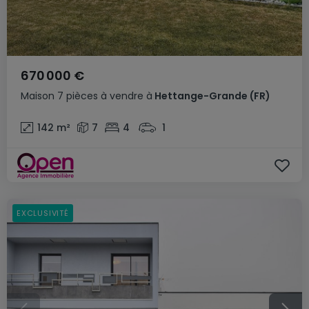
670 000 €
Maison
7 pièces
à vendre
à
Hettange-Grande
(FR)
142
m²
7
4
1
EXCLUSIVITÉ