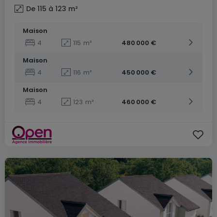
De 115 à 123
m²
Maison
4
115
m²
480 000 €
Maison
4
116
m²
450 000 €
Maison
4
123
m²
460 000 €