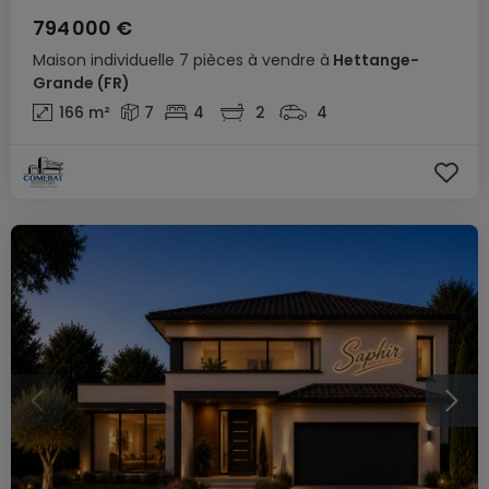
794 000 €
Maison individuelle
7 pièces
à vendre
à
Hettange-
Grande
(FR)
166
m²
7
4
2
4