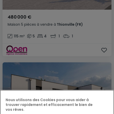
480 000 €
Maison
5 pièces
à vendre
à
Thionville
(FR)
115
m²
5
4
1
1
Nous utilisons des Cookies pour vous aider à
trouver rapidement et efficacement le bien de
vos rêves.