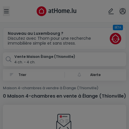
Localité(s)
Annuler
OK
Open sidebar
BÊTA
Thionville-Élange (FR)
Nouveau au Luxembourg ?
Discutez avec Thom pour une recherche
immobilière simple et sans stress.
Vente Maison Élange (Thionville)
4 ch. - 4 ch.
Alerte
Maison 4-chambres à vendre à Élange (Thionville)
0 Maison 4-chambres en vente à Élange (Thionville)