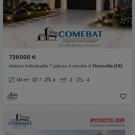
729 000 €
Maison individuelle
7 pièces
à vendre
à
Thionville
(FR)
141
m²
7
4
2
4