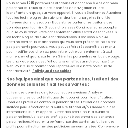
Nous et nos
1015
partenaires stockons et accédons à des données
personnelles, telles que des données de navigation ou des
identifiants uniques, sur votre appareil. Si vous sélectionnez Autoriser
tout, les technologies de suivi prendront en charge les finalités
affichées dans la section « Nous et nos partenaires traitons des
données pour fournir ». Si vous choisissez Continuer sans accepter
ou que vous retirez votre consentement, elles seront désactivées. Si
les technologies de suivi sont désactivées, il est possible que
460 000 €
certains contenus et annonces qui vous sont présentés ne soient
pas pertinents pour vous. Vous pouvez faire réapparaître ce menu
Maison
5 pièces
à vendre
à
Thionville
(FR)
pour modifier vos choix ou pour retirer votre consentement à tout
moment en cliquant sur le lien Gérer les paramètres en bas de page.
Les choix que vous avez fait aurons un effet sur notre ou nos Site
123
m²
5
4
1
1
Web. Pour plus d’informations, reportez-vous à notre politique de
confidentialité.
Politique des cookies
Nos équipes ainsi que nos partenaires, traitent des
données selon les finalités suivantes :
Utiliser des données de géolocalisation précises. Analyser
activement les caractéristiques de l’appareil pour l’identification.
Créer des profils de contenus personnalisés. Utiliser des données
limitées pour sélectionner la publicité. Stocker et/ou accéder à des
informations sur un appareil. Créer des profils pour la publicité
personnalisée. Utiliser des profils pour sélectionner des contenus
personnalisés. Mesurer la performance des contenus. Utiliser des
profils pour sélectionner des publicités personnalisées. Comprendre