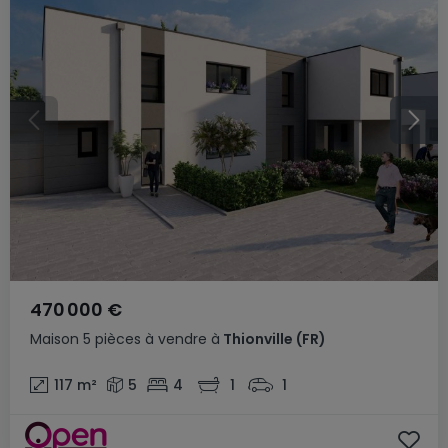
470 000 €
Maison
5 pièces
à vendre
à
Thionville
(FR)
117
m²
5
4
1
1