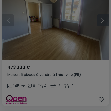
473 000 €
Maison
6 pièces
à vendre
à
Thionville
(FR)
145
m²
6
4
2
1