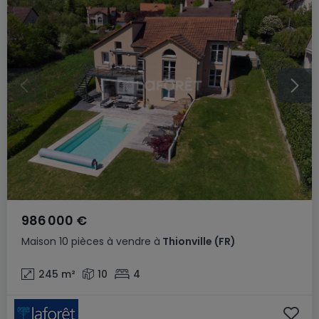
986 000 €
Maison
10 pièces
à vendre
à
Thionville
(FR)
245
m²
10
4