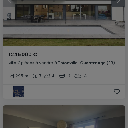
1 245 000 €
Villa
7 pièces
à vendre
à
Thionville-Guentrange
(FR)
295
m²
7
4
2
4