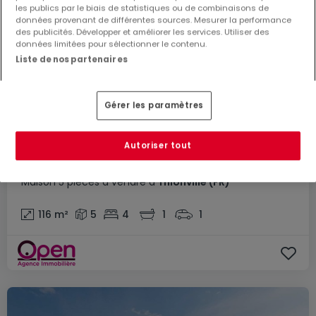
les publics par le biais de statistiques ou de combinaisons de
données provenant de différentes sources. Mesurer la performance
des publicités. Développer et améliorer les services. Utiliser des
données limitées pour sélectionner le contenu.
Liste de nos partenaires
Gérer les paramètres
Autoriser tout
450 000 €
Maison
5 pièces
à vendre
à
Thionville
(FR)
116
m²
5
4
1
1