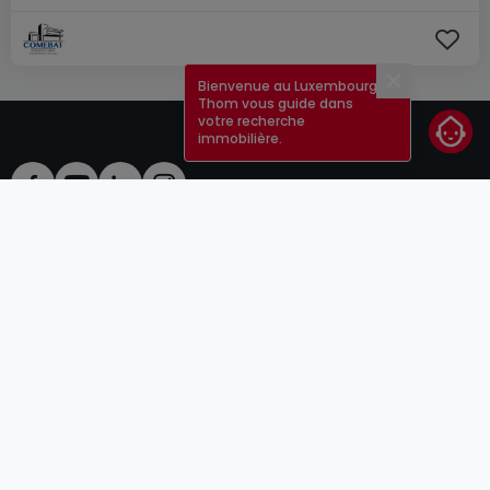
Bienvenue au Luxembourg !
Fermer
Thom vous guide dans
votre recherche
immobilière.
CGU
atHomeGroup
CGV
Contact
DSA
Annonceurs
Mentions légales
Vie privée
Carrières
Cookie
Cybercriminalité
© 2000 -
2026
atHome Group S.à.r.l.
5, rue Charles Darwin L-1433 Luxembourg
atHomeGroup