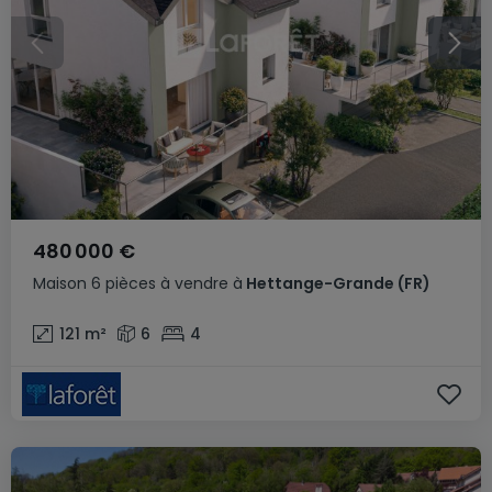
480 000 €
Maison
6 pièces
à vendre
à
Hettange-Grande
(FR)
121
m²
6
4