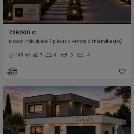
729 000 €
Maison individuelle
7 pièces
à vendre
à
Thionville
(FR)
140
m²
7
4
3
4