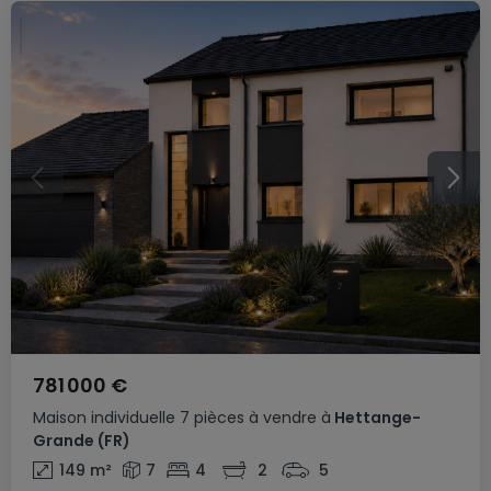
781 000 €
Maison individuelle
7 pièces
à vendre
à
Hettange-
Grande
(FR)
149
m²
7
4
2
5