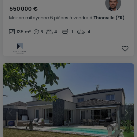
550 000 €
Maison mitoyenne
6 pièces
à vendre
à
Thionville
(FR)
135
m²
6
4
1
4