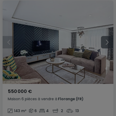
550 000 €
Maison
6 pièces
à vendre
à
Florange
(FR)
143
m²
6
4
2
13