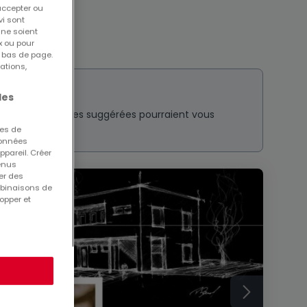
accepter ou
vi sont
 ne soient
x ou pour
n bas de page.
ations,
les
nt ? Ces annonces suggérées pourraient vous
ues de
 données
ppareil. Créer
tenus
er des
mbinaisons de
opper et