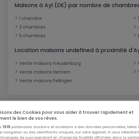
Bureau
Triplex
Terrain non constructible
Château
Garage - Parking
Maisons à Ayl (DE) par nombre de chambre
Commerce
Loft
Ferme
Terrain industriel
Bureau
Garage ouvert
1 chambre
Local commercial
Corps de ferme
Mansarde
Garage fermé
3 chambres
5 chambres
Fonds de Commerce
Rez-de-chaussée
Châlet
Bungalow
Restaurant
Location maisons undefined à proximité d'Ay
Plain pied
Hôtel
Vente maisons Freudenburg
Entrepôt
Gîte
Vente maisons Hentern
Exploitation agricole
Vente maisons Pellingen
lisons des Cookies pour vous aider à trouver rapidement et
ment le bien de vos rêves.
os
1015
partenaires stockons et accédons à des données personnelles, telles
Modifiez vos critères de reche
navigation ou des identifiants uniques, sur votre appareil. Si vous sélection
echnologies de suivi prendront en charge les finalités affichées dans la sectio