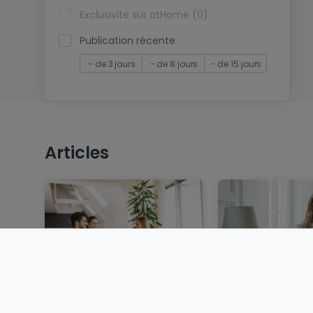
Exclusivité sur atHome (0)
Publication récente
- de 3 jours
- de 8 jours
- de 15 jours
Articles
Vendre un bien
Louer au Luxem