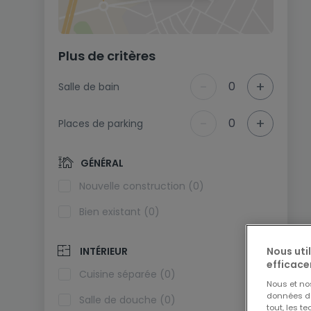
Plus de critères
-
+
0
Salle de bain
-
+
0
Places de parking
GÉNÉRAL
Nouvelle construction (0)
Bien existant (0)
Nous uti
INTÉRIEUR
efficace
Cuisine séparée (0)
Nous et n
données de 
Salle de douche (0)
tout, les t