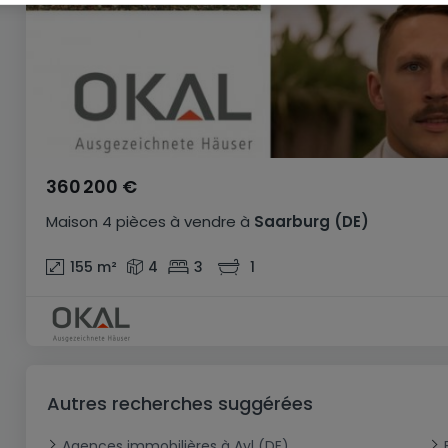
360 200 €
Maison
4 pièces
à vendre
à
Saarburg
(DE)
155
m²
4
3
1
Autres recherches suggérées
Agences immobilières à Ayl (DE)