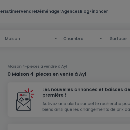
er
Estimer
Vendre
Déménager
Agences
Blog
Financer
Chambre
Surface
Maison
Tous
Maison
Maison 4-pieces à vendre à Ayl
Appartement
Maison
0 Maison 4-pieces en vente à Ayl
Projet neuf
Appartement
Maison individuelle
Les nouvelles annonces et baisses de
Maison à construire
Résidence
Chambre
Maison mitoyenne
première !
Immeuble de rapport
Lotissement
Studio
Maison jumelée
Modèle de maison
Activez une alerte sur cette recherche pou
biens ainsi que les changements de prix da
Terrain
Immeuble de rapport
Penthouse
Terrain + Maison
Villa
Garage - parking
Terrain constructible
Duplex
Maison de maître
Gros-oeuvre