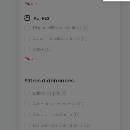
Plus
Panneaux solaires (0)
Pompe à chaleur (0)
AUTRES
Climatisation (0)
Disponibilité immédiate (0)
Fibre optique (0)
Accès mobilité réduite (0)
Cave (0)
Plus
Grenier (0)
Ascenseur (0)
Filtres d'annonces
Viager (0)
Biens de vacances (0)
Baisse de prix (0)
Avec adresse exacte (0)
Avec visite virtuelle (0)
Exclure sous compromis (0)