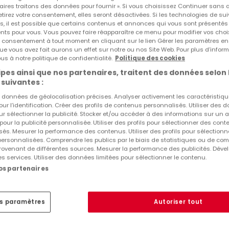
aires traitons des données pour fournir ». Si vous choisissez Continuer sans 
tirez votre consentement, elles seront désactivées. Si les technologies de sui
s, il est possible que certains contenus et annonces qui vous sont présentés
ents pour vous. Vous pouvez faire réapparaître ce menu pour modifier vos choi
tre consentement à tout moment en cliquant sur le lien Gérer les paramètres e
ue vous avez fait aurons un effet sur notre ou nos Site Web. Pour plus d’inform
us à notre politique de confidentialité.
Politique des cookies
Biens similaires à proximité
pes ainsi que nos partenaires, traitent des données selon 
 suivantes :
Vous n'avez pas trouvé de biens qui vous intéresse
intéresser.
es données de géolocalisation précises. Analyser activement les caractéristiq
pour l’identification. Créer des profils de contenus personnalisés. Utiliser des
ur sélectionner la publicité. Stocker et/ou accéder à des informations sur un a
 pour la publicité personnalisée. Utiliser des profils pour sélectionner des con
és. Mesurer la performance des contenus. Utiliser des profils pour sélectionn
 personnalisées. Comprendre les publics par le biais de statistiques ou de co
ovenant de différentes sources. Mesurer la performance des publicités. Dével
es services. Utiliser des données limitées pour sélectionner le contenu.
nos partenaires
es paramètres
Autoriser tout