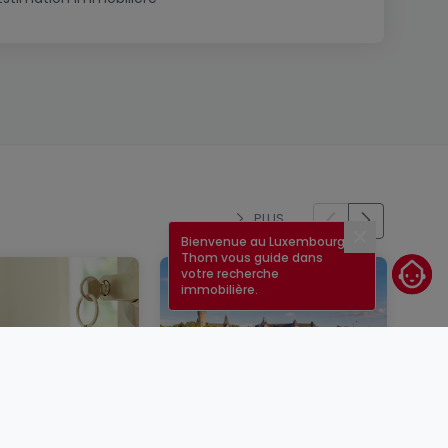
PLUS
Bienvenue au Luxembourg !
Fermer
Thom vous guide dans
votre recherche
immobilière.
un bien
Taux immobilier au