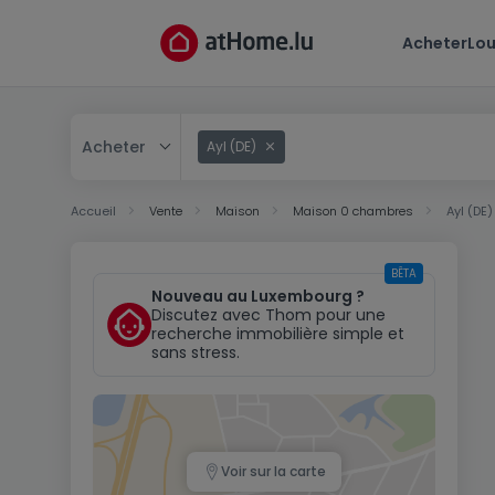
Acheter
Lou
Acheter
Ayl (DE)
Acheter
Accueil
Vente
Maison
Maison 0 chambres
Ayl (DE)
Louer
BÊTA
Nouveau au Luxembourg ?
Discutez avec Thom pour une
recherche immobilière simple et
sans stress.
Voir sur la carte