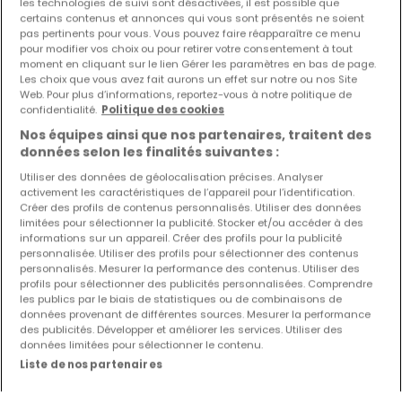
les technologies de suivi sont désactivées, il est possible que
certains contenus et annonces qui vous sont présentés ne soient
Les nouvelles annonces et baisses de prix en
pas pertinents pour vous. Vous pouvez faire réapparaître ce menu
pour modifier vos choix ou pour retirer votre consentement à tout
avant première !
moment en cliquant sur le lien Gérer les paramètres en bas de page.
Activez une alerte sur cette recherche pour recevoir les
Les choix que vous avez fait aurons un effet sur notre ou nos Site
Web. Pour plus d’informations, reportez-vous à notre politique de
nouveaux biens ainsi que les changements de prix dans
confidentialité.
Politique des cookies
votre boite email !
Nos équipes ainsi que nos partenaires, traitent des
Créez une alerte
données selon les finalités suivantes :
Utiliser des données de géolocalisation précises. Analyser
activement les caractéristiques de l’appareil pour l’identification.
Créer des profils de contenus personnalisés. Utiliser des données
limitées pour sélectionner la publicité. Stocker et/ou accéder à des
Maisons à Waldesch (DE) par nombre de
informations sur un appareil. Créer des profils pour la publicité
personnalisée. Utiliser des profils pour sélectionner des contenus
chambres
personnalisés. Mesurer la performance des contenus. Utiliser des
profils pour sélectionner des publicités personnalisées. Comprendre
1 chambre
les publics par le biais de statistiques ou de combinaisons de
données provenant de différentes sources. Mesurer la performance
2 chambres
des publicités. Développer et améliorer les services. Utiliser des
3 chambres
données limitées pour sélectionner le contenu.
Liste de nos partenaires
4 chambres
5 chambres