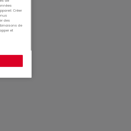
ues de
 données
ppareil. Créer
tenus
er des
mbinaisons de
opper et
0168
Aller