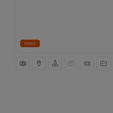
VENDU
Maison jumelée
3 chambres
à
Allerborn
450 000
120
m²
3