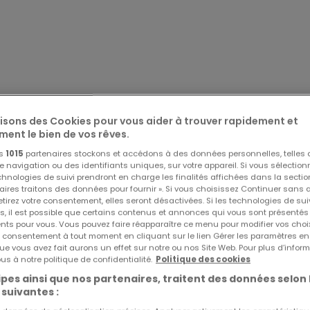
lisons des Cookies pour vous aider à trouver rapidement et
ment le bien de vos rêves.
os
1015
partenaires stockons et accédons à des données personnelles, telles
navigation ou des identifiants uniques, sur votre appareil. Si vous sélection
echnologies de suivi prendront en charge les finalités affichées dans la sectio
aires traitons des données pour fournir ». Si vous choisissez Continuer sans 
sur www.jost-immo.com
tirez votre consentement, elles seront désactivées. Si les technologies de sui
s, il est possible que certains contenus et annonces qui vous sont présentés
ents pour vous. Vous pouvez faire réapparaître ce menu pour modifier vos choi
 la vente cette agréable maison trois façades située dans
tre consentement à tout moment en cliquant sur le lien Gérer les paramètres e
ue vous avez fait aurons un effet sur notre ou nos Site Web. Pour plus d’inform
e. Elle est idéale pour un premier achat ou même un
us à notre politique de confidentialité.
Politique des cookies
chambres érigée sur une parcelle d'une contenance de 1 are.
pes ainsi que nos partenaires, traitent des données selon 
ile de 195 m².
 suivantes :