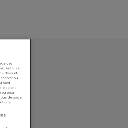
 que des
nez Autoriser
n « Nous et
accepter ou
vi sont
 ne soient
x ou pour
 le
n bas de page.
ations,
 Sa
les