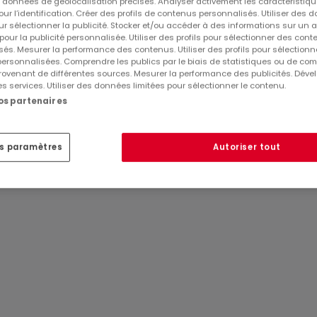
es données de géolocalisation précises. Analyser activement les caractéristiq
pour l’identification. Créer des profils de contenus personnalisés. Utiliser des
ur sélectionner la publicité. Stocker et/ou accéder à des informations sur un a
 pour la publicité personnalisée. Utiliser des profils pour sélectionner des con
és. Mesurer la performance des contenus. Utiliser des profils pour sélectionn
 personnalisées. Comprendre les publics par le biais de statistiques ou de co
ovenant de différentes sources. Mesurer la performance des publicités. Dével
es services. Utiliser des données limitées pour sélectionner le contenu.
Réf
atHome
828
nos partenaires
Réf
Agence
es paramètres
Autoriser tout
²)
alle de bain