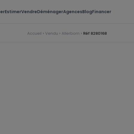
er
Estimer
Vendre
Déménager
Agences
Blog
Financer
Accueil
Vendu
Allerborn
Réf 8280168