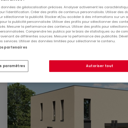
Maison individuelle
3 chambres
à vendre
à
Berg(Betz
es données de géolocalisation précises. Analyser activement les caractéristiq
pour l’identification. Créer des profils de contenus personnalisés. Utiliser des
178
m²
3
2
2
ur sélectionner la publicité. Stocker et/ou accéder à des informations sur un a
 pour la publicité personnalisée. Utiliser des profils pour sélectionner des con
és. Mesurer la performance des contenus. Utiliser des profils pour sélectionn
 personnalisées. Comprendre les publics par le biais de statistiques ou de co
ovenant de différentes sources. Mesurer la performance des publicités. Dével
es services. Utiliser des données limitées pour sélectionner le contenu.
nos partenaires
es paramètres
Autoriser tout