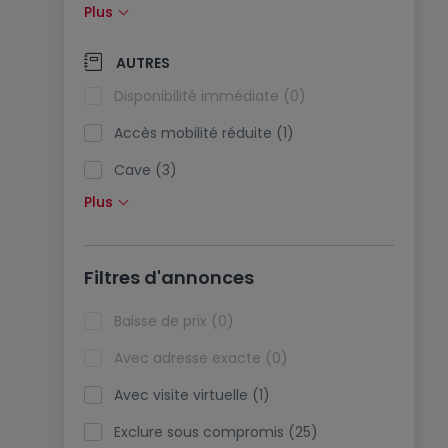
Plus
Panneaux solaires (0)
Pompe à chaleur (6)
AUTRES
Climatisation (0)
Disponibilité immédiate (0)
Fibre optique (0)
Accès mobilité réduite (1)
Cave (3)
Plus
Grenier (8)
Ascenseur (0)
Filtres d'annonces
Viager (0)
Biens de vacances (0)
Baisse de prix (0)
Avec adresse exacte (0)
Avec visite virtuelle (1)
Exclure sous compromis (25)