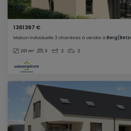
1 361 367 €
Maison individuelle
3 chambres
à vendre
à
Berg(Betz
201
m²
3
2
2