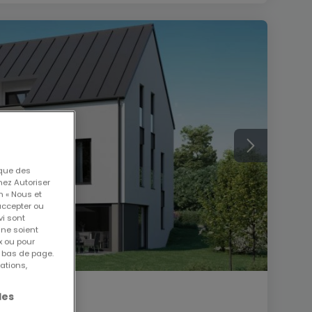
 que des
nez Autoriser
n « Nous et
accepter ou
vi sont
 ne soient
x ou pour
n bas de page.
ations,
les