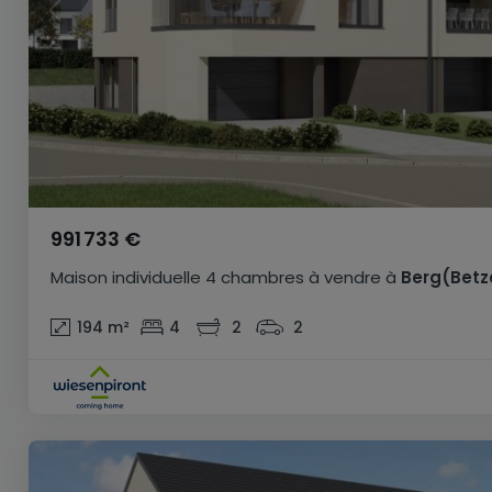
991 733 €
Maison individuelle
4 chambres
à vendre
à
Berg(Betz
194
m²
4
2
2