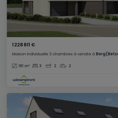
1 228 811 €
Maison individuelle
3 chambres
à vendre
à
Berg(Betz
181
m²
3
2
2