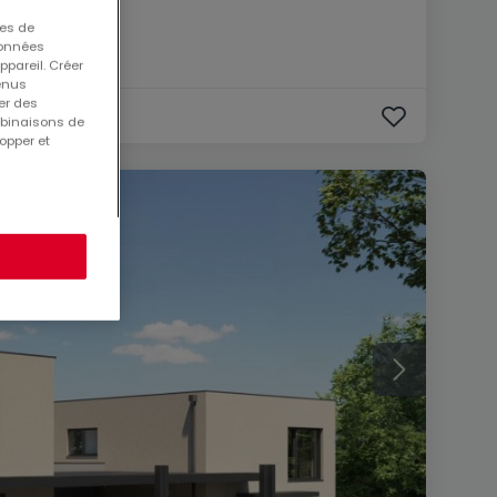
dorf)
ues de
 données
ppareil. Créer
tenus
er des
mbinaisons de
opper et