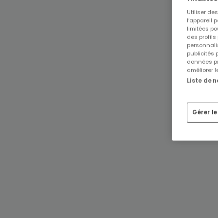
Utiliser d
l’appareil 
limitées po
des profils
personnalis
publicités
données pr
améliorer l
Liste de 
Gérer l