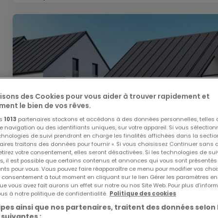
lisons des Cookies pour vous aider à trouver rapidement et
ment le bien de vos rêves.
os
1013
partenaires stockons et accédons à des données personnelles, telles
navigation ou des identifiants uniques, sur votre appareil. Si vous sélection
echnologies de suivi prendront en charge les finalités affichées dans la sectio
aires traitons des données pour fournir ». Si vous choisissez Continuer sans 
tirez votre consentement, elles seront désactivées. Si les technologies de sui
s, il est possible que certains contenus et annonces qui vous sont présentés
ents pour vous. Vous pouvez faire réapparaître ce menu pour modifier vos choi
tre consentement à tout moment en cliquant sur le lien Gérer les paramètres e
ue vous avez fait aurons un effet sur notre ou nos Site Web. Pour plus d’inform
us à notre politique de confidentialité.
Politique des cookies
1 182 669 €
pes ainsi que nos partenaires, traitent des données selon 
 suivantes :