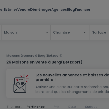
er
Estimer
Vendre
Déménager
Agences
Blog
Financer
Chambre
Surface
Maison
Tous
Maison
Maisons à vendre à Berg(Betzdorf)
Appartement
Maison
26 Maisons en vente à Berg(Betzdorf)
Projet neuf
Appartement
Maison individuelle
Les nouvelles annonces et baisses de
Maison à construire
Résidence
Chambre
Maison mitoyenne
première !
Immeuble de rapport
Lotissement
Studio
Maison jumelée
Modèle de maison
Activez une alerte sur cette recherche pou
biens ainsi que les changements de prix da
Terrain
Immeuble de rapport
Penthouse
Terrain + Maison
Villa
Garage - parking
Terrain constructible
Duplex
Maison de maître
Gros-oeuvre
Trier par :
Pertinence
Prix
Date
Surface