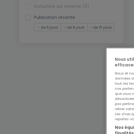
Exclusivité sur atHome (0)
Publication récente
- de 3 jours
- de 8 jours
- de 15 jours
Nous uti
efficace
Nous et n
données de 
tout, les t
nos parten
que vous re
désactivée
pas pertin
retirer vo
Les choix q
reportez-vo
Nos équi
finalités