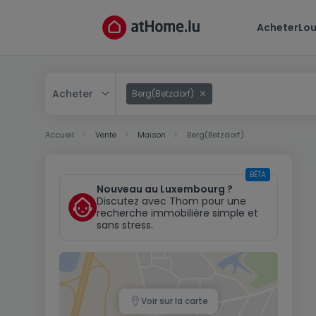
Acheter
Lou
Acheter
Berg(Betzdorf)
Acheter
Accueil
Vente
Maison
Berg(Betzdorf)
Louer
BÊTA
Nouveau au Luxembourg ?
Discutez avec Thom pour une
recherche immobilière simple et
sans stress.
Voir sur la carte