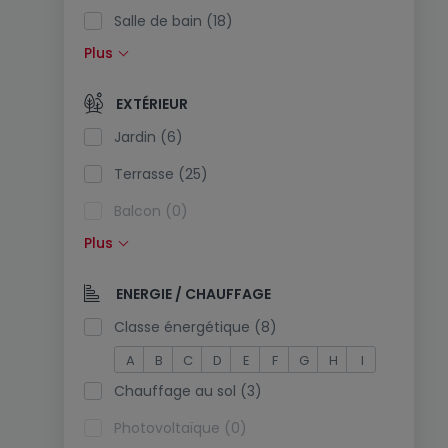
Salle de bain (18)
Plus
Cuisine équipée (0)
Cuisine ouverte (0)
EXTÉRIEUR
Toilettes séparées (2)
Jardin (6)
Terrasse (25)
Balcon (0)
Plus
Piscine (0)
Exposition sud (0)
ENERGIE / CHAUFFAGE
Prise électrique dans le parking (0)
Classe énergétique (8)
A
B
C
D
E
F
G
H
I
Chauffage au sol (3)
Photovoltaïque (0)