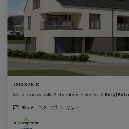
1 213 378 €
Maison individuelle
3 chambres
à vendre
à
Berg(Betz
183
m²
3
2
2