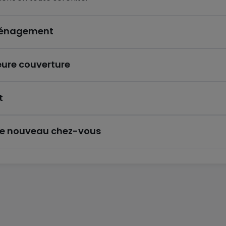
éménagement
eure couverture
t
re nouveau chez-vous