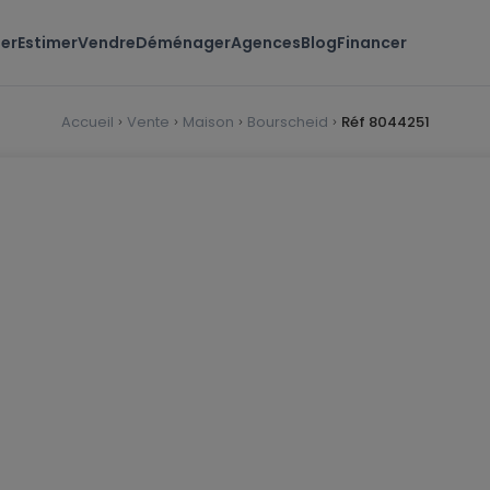
er
Estimer
Vendre
Déménager
Agences
Blog
Financer
Accueil
Vente
Maison
Bourscheid
Réf 8044251