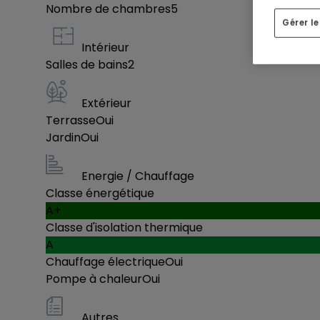
Nombre de chambres
5
Gérer l
Tous nos prix sont renseignés « terrain + mais
votre dossier par l'administration de l'enregist
Intérieur
Salles de bains
2
Extérieur
Terrasse
Oui
Jardin
Oui
Energie / Chauffage
Classe énergétique
A+
Classe d'isolation thermique
A
Chauffage électrique
Oui
Pompe à chaleur
Oui
Autres