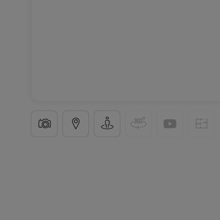
Maison
5 chambres
à
Bourscheid
1 542 201 €
237
m²
5