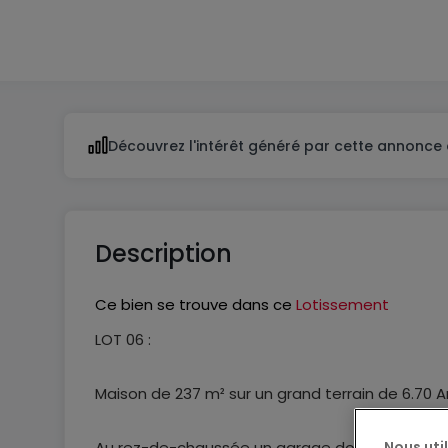
2
Découvrez l'intérêt généré par cette annonce 
Description
Ce bien se trouve dans ce
Lotissement
LOT 06 :
Maison de 237 m² sur un grand terrain de 6.70 
Nous uti
Au rez-de-chaussée un garage double, une bel