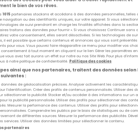
ment le bien de vos rêves.
pièces supplémentaires de rangement avec la possibilité de 
os
1015
partenaires stockons et accédons à des données personnelles, telles
ndante (logement intégré). Le studio peut être loué à un tie
navigation ou des identifiants uniques, sur votre appareil. Si vous sélection
lémentaire.
echnologies de suivi prendront en charge les finalités affichées dans la sectio
aires traitons des données pour fournir ». Si vous choisissez Continuer sans 
tirez votre consentement, elles seront désactivées. Si les technologies de sui
s, il est possible que certains contenus et annonces qui vous sont présentés
us permettant d'avoir un accès au jardin ainsi qu'à plusieurs
ents pour vous. Vous pouvez faire réapparaître ce menu pour modifier vos choi
lleure exposition tout au long de la journée, une
Réf
atHome
804
tre consentement à tout moment en cliquant sur le lien Gérer les paramètres e
Réf
Agence
21
ue vous avez fait aurons un effet sur notre ou nos Site Web. Pour plus d’inform
us à notre politique de confidentialité.
Politique des cookies
elle chambres dont une suite parentale avec dressing et sa
pes ainsi que nos partenaires, traitent des données selon 
a. Une seconde salle de bain est à disposition pour les trois
 suivantes :
es données de géolocalisation précises. Analyser activement les caractéristiq
pour l’identification. Créer des profils de contenus personnalisés. Utiliser des
ur sélectionner la publicité. Stocker et/ou accéder à des informations sur un a
déalement situé dans la commune de BOURSCHEID à seuleme
 pour la publicité personnalisée. Utiliser des profils pour sélectionner des con
és. Mesurer la performance des contenus. Utiliser des profils pour sélectionn
 Possibilité de personnaliser votre maison selon vos envies, 
 personnalisées. Comprendre les publics par le biais de statistiques ou de co
ovenant de différentes sources. Mesurer la performance des publicités. Dével
es services. Utiliser des données limitées pour sélectionner le contenu.
 contactez-nous au plus vite pour d'avantages d'informatio
nos partenaires