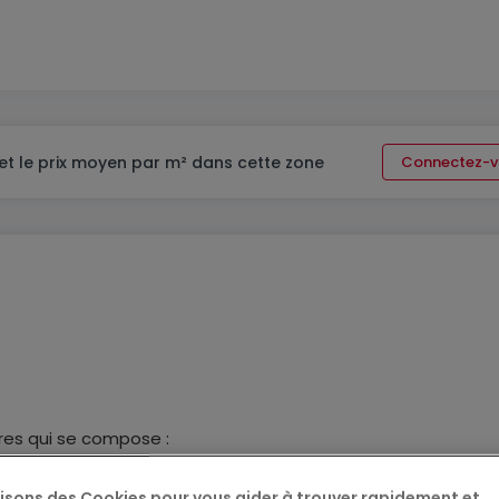
et le prix moyen par m² dans cette zone
Connectez-v
Ares qui se compose :
lisons des Cookies pour vous aider à trouver rapidement et
le entrée avec son espace de rangement, une buanderie e