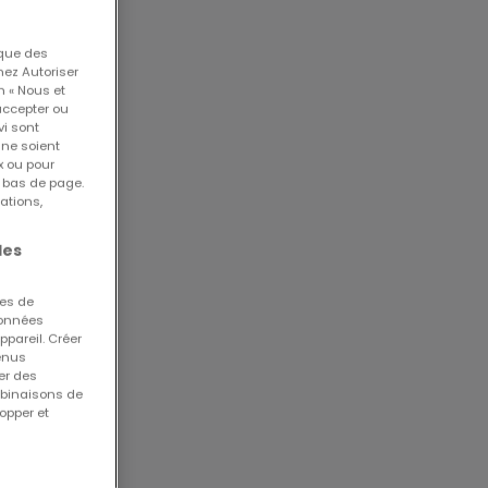
 que des
nez Autoriser
n « Nous et
accepter ou
vi sont
 ne soient
x ou pour
n bas de page.
ations,
81143
les
Lot 9
ng
ues de
 données
ppareil. Créer
tenus
er des
mbinaisons de
opper et