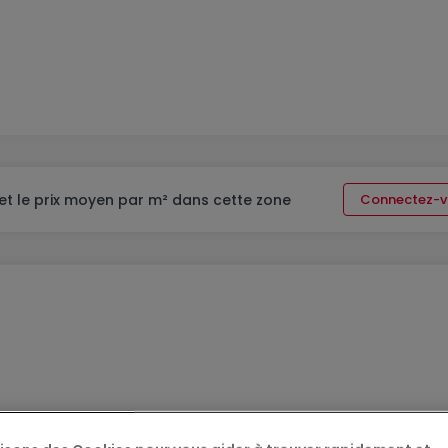
et le prix moyen par m² dans cette zone
Connectez-v
 en future construction à NZEB (Nearly Zero Energy Building)