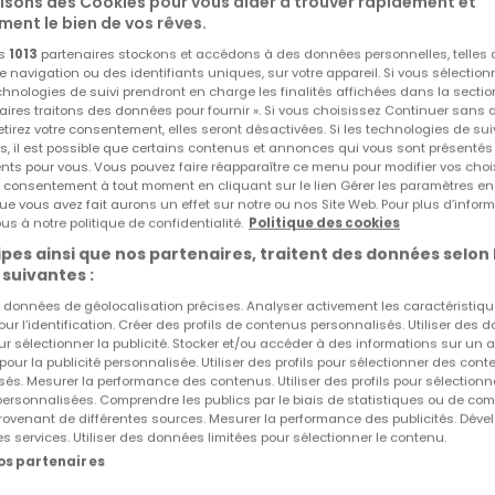
lisons des Cookies pour vous aider à trouver rapidement et
ment le bien de vos rêves.
veau lotissement Cité Eenchen à Consdorf.
os
1013
partenaires stockons et accédons à des données personnelles, telles
navigation ou des identifiants uniques, sur votre appareil. Si vous sélection
echnologies de suivi prendront en charge les finalités affichées dans la sectio
aires traitons des données pour fournir ». Si vous choisissez Continuer sans 
tirez votre consentement, elles seront désactivées. Si les technologies de sui
e et dispose d’une surface totale de 220m2.
s, il est possible que certains contenus et annonces qui vous sont présentés
ents pour vous. Vous pouvez faire réapparaître ce menu pour modifier vos choi
tre consentement à tout moment en cliquant sur le lien Gérer les paramètres e
ue vous avez fait aurons un effet sur notre ou nos Site Web. Pour plus d’inform
us à notre politique de confidentialité.
Politique des cookies
Réf
atHome
86
pes ainsi que nos partenaires, traitent des données selon 
Réf
Agence
qui peut accueillir deux voitures, un emplacement de parki
 suivantes :
séparé, un local technique/rangement et un lumineux salon
es données de géolocalisation précises. Analyser activement les caractéristiq
pour l’identification. Créer des profils de contenus personnalisés. Utiliser des
errasse et au jardin.
ur sélectionner la publicité. Stocker et/ou accéder à des informations sur un a
 pour la publicité personnalisée. Utiliser des profils pour sélectionner des con
és. Mesurer la performance des contenus. Utiliser des profils pour sélectionn
derie, un rangement, une salle de bains et de 3 chambres à
 personnalisées. Comprendre les publics par le biais de statistiques ou de co
ng et une 2e salle de bain privative.
ovenant de différentes sources. Mesurer la performance des publicités. Dével
es services. Utiliser des données limitées pour sélectionner le contenu.
nos partenaires