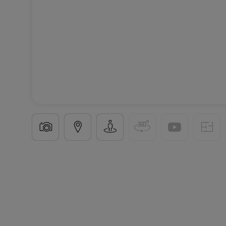
Maison individuelle
3 chambres
à
Consdorf
1 502 
220
m²
3