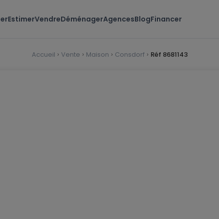
er
Estimer
Vendre
Déménager
Agences
Blog
Financer
Accueil
Vente
Maison
Consdorf
Réf 8681143