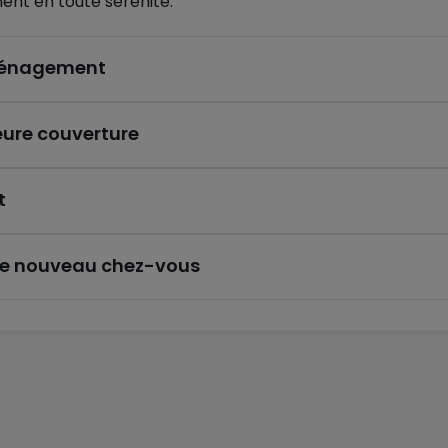
ent en toute sérénité.
éménagement
eure couverture
t
re nouveau chez-vous