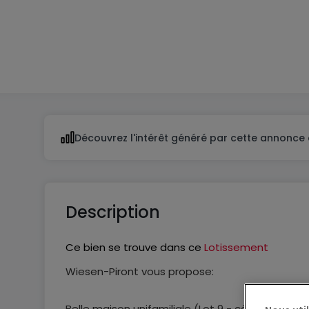
2
1
Découvrez l'intérêt généré par cette annonce 
Description
Ce bien se trouve dans ce
Lotissement
Wiesen-Piront vous propose:
Belle maison unifamiliale (Lot 9 - côté gauche)