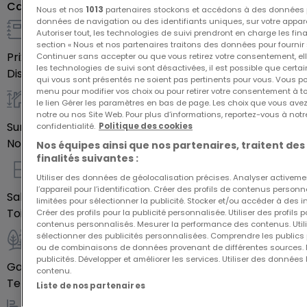
Caractéristiques
2ème étage :
Nous et nos
1013
partenaires stockons et accédons à des données p
données de navigation ou des identifiants uniques, sur votre appare
- 3 chambres
Autoriser tout, les technologies de suivi prendront en charge les fin
Détails de la vente
- 1 salle de douche
section « Nous et nos partenaires traitons des données pour fournir 
Prix de vente
650 000 €
Continuer sans accepter ou que vous retirez votre consentement, ell
les technologies de suivi sont désactivées, il est possible que cer
Disponibilité
À confirmer
qui vous sont présentés ne soient pas pertinents pour vous. Vous po
Possibilité d'acquérir le terrain sans contrat de
menu pour modifier vos choix ou pour retirer votre consentement à 
construction.
le lien Gérer les paramètres en bas de page. Les choix que vous avez
Général
notre ou nos Site Web. Pour plus d’informations, reportez-vous à notr
Surface habitable
191
m²
confidentialité.
Politique des cookies
Pour plus d'informations, n'hésitez pas à nous
Nombre de chambres
3
Nos équipes ainsi que nos partenaires, traitent des
contacter.
finalités suivantes :
Utiliser des données de géolocalisation précises. Analyser activeme
Intérieur
l’appareil pour l’identification. Créer des profils de contenus person
Salles de douche
1
limitées pour sélectionner la publicité. Stocker et/ou accéder à des i
Toilettes séparées
1
Créer des profils pour la publicité personnalisée. Utiliser des profils
contenus personnalisés. Mesurer la performance des contenus. Utilis
sélectionner des publicités personnalisées. Comprendre les publics p
ou de combinaisons de données provenant de différentes sources.
Extérieur
publicités. Développer et améliorer les services. Utiliser des données 
Garage
1
contenu.
Terrasse
7,41
m²
Liste de nos partenaires