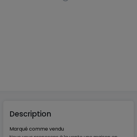
Maison mitoyenne
3 chambres
à
Doncols
650 000 €
191
m²
3
1
1
Description
Marqué comme vendu
Nous vous proposons à la vente une maison en