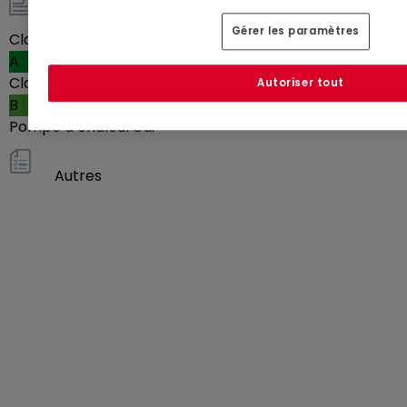
Energie / Chauffage
Gérer les paramètres
Classe énergétique
A
Classe d'isolation thermique
Autoriser tout
B
Pompe à chaleur
Oui
Autres