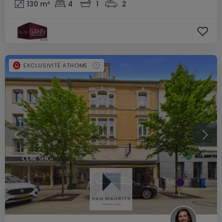
130
m²
4
1
2
EXCLUSIVITÉ ATHOME