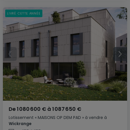
LIVRÉ CETTE ANNÉE
De
1 080 600 €
à
1 087 650 €
Lotissement
« MAISONS OP DEM PAD »
à vendre
à
Wickrange