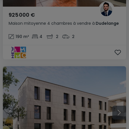
925 000 €
Maison mitoyenne
4 chambres
à vendre
à
Dudelange
190
m²
4
2
2