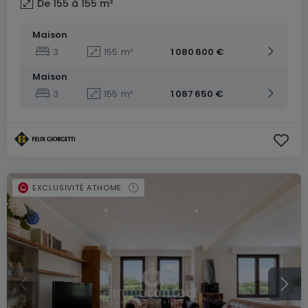
De 155 à 155
m²
Maison
3
155
m²
1 080 600 €
Maison
3
155
m²
1 087 650 €
EXCLUSIVITÉ ATHOME