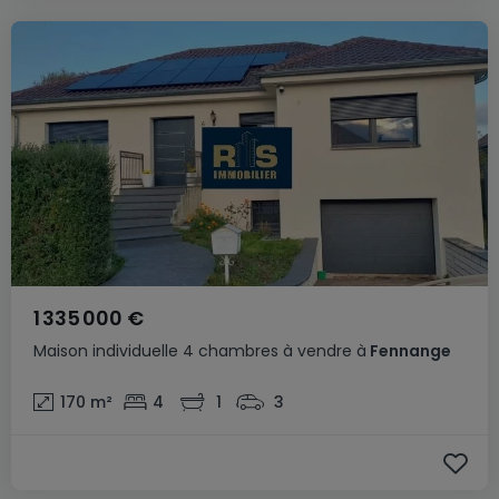
1 335 000 €
Maison individuelle
4 chambres
à vendre
à
Fennange
170
m²
4
1
3