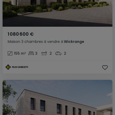
1 080 600 €
Maison
3 chambres
à vendre
à
Wickrange
155
m²
3
2
2