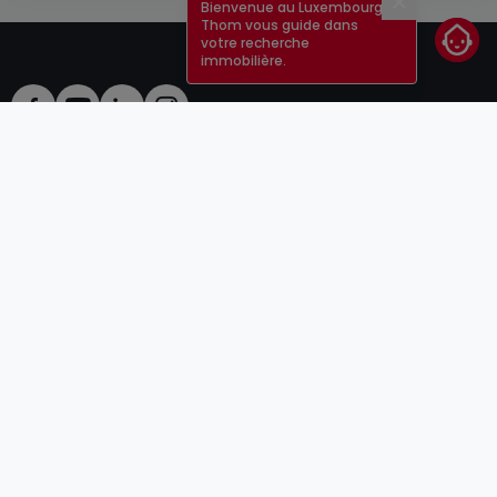
Bienvenue au Luxembourg !
Fermer
Thom vous guide dans
votre recherche
immobilière.
CGU
atHomeGroup
CGV
Contact
DSA
Annonceurs
Mentions légales
Vie privée
Carrières
Cookie
Cybercriminalité
© 2000 -
2026
atHome Group S.à.r.l.
5, rue Charles Darwin L-1433 Luxembourg
atHomeGroup