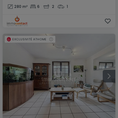
280
m²
6
2
1
EXCLUSIVITÉ ATHOME