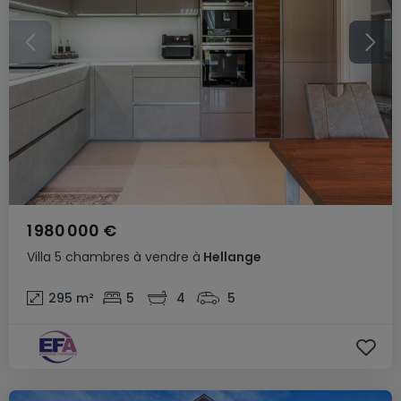
1 980 000 €
Villa
5 chambres
à vendre
à
Hellange
295
m²
5
4
5