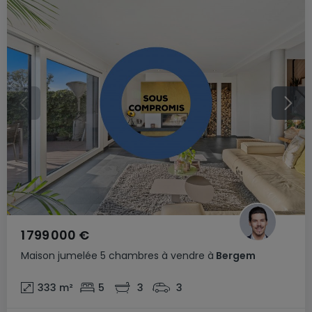
1 799 000 €
Maison jumelée
5 chambres
à vendre
à
Bergem
333
m²
5
3
3