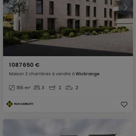
1 087 650 €
Maison
3 chambres
à vendre
à
Wickrange
155
m²
3
2
2